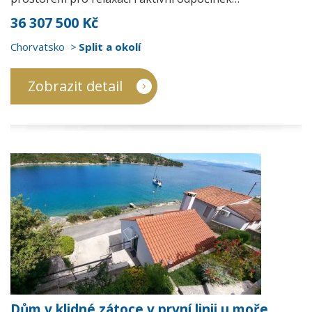
36 307 500 Kč
Chorvatsko
Split a okolí
Zobrazit detail
Dům v klidné zátoce v první linii u moře,