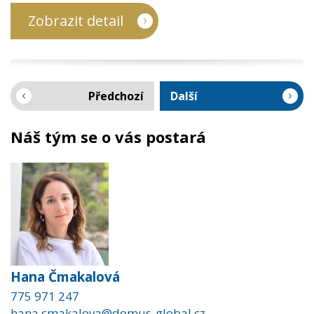
Zobrazit detail
Předchozí
Další
Náš tým se o vás postará
Hana Čmakalová
775 971 247
hana.cmakalova@domus-global.cz