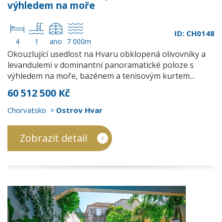
výhledem na moře
ID: CH0148
4
1
ano
7 000m
Okouzlující usedlost na Hvaru obklopená olivovníky a
levandulemi v dominantní panoramatické poloze s
výhledem na moře, bazénem a tenisovým kurtem...
60 512 500 Kč
Chorvatsko
Ostrov Hvar
Zobrazit detail