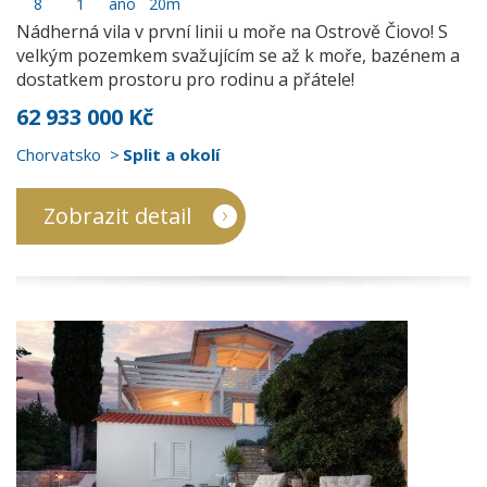
8
1
ano
20m
Nádherná vila v první linii u moře na Ostrově Čiovo! S
velkým pozemkem svažujícím se až k moře, bazénem a
dostatkem prostoru pro rodinu a přátele!
62 933 000 Kč
Chorvatsko
Split a okolí
Zobrazit detail