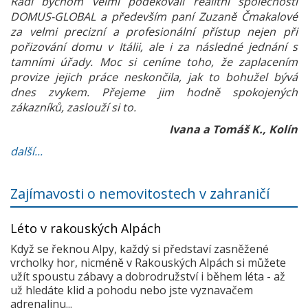
Rádi bychom velmi poděkovali realitní společnosti
DOMUS-GLOBAL a především paní Zuzaně Čmakalové
za velmi precizní a profesionální přístup nejen při
pořizování domu v Itálii, ale i za následné jednání s
tamními úřady. Moc si ceníme toho, že zaplacením
provize jejich práce neskončila, jak to bohužel bývá
dnes zvykem. Přejeme jim hodně spokojených
zákazníků, zaslouží si to.
Ivana a Tomáš K., Kolín
další...
Zajímavosti o nemovitostech v zahraničí
Léto v rakouských Alpách
Když se řeknou Alpy, každý si představí zasněžené
vrcholky hor, nicméně v Rakouských Alpách si můžete
užít spoustu zábavy a dobrodružství i během léta - až
už hledáte klid a pohodu nebo jste vyznavačem
adrenalinu...