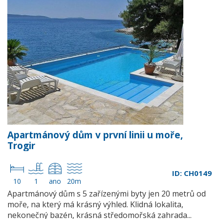
Apartmánový dům v první linii u moře,
Trogir
ID: CH0149
10
1
ano
20m
Apartmánový dům s 5 zařízenými byty jen 20 metrů od
moře, na který má krásný výhled. Klidná lokalita,
nekonečný bazén, krásná středomořská zahrada...