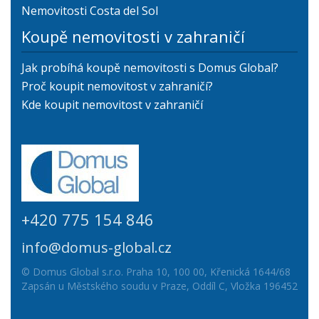
Nemovitosti Costa del Sol
Koupě nemovitosti v zahraničí
Jak probíhá koupě nemovitosti s Domus Global?
Proč koupit nemovitost v zahraničí?
Kde koupit nemovitost v zahraničí
+420 775 154 846
info@domus-global.cz
© Domus Global s.r.o. Praha 10, 100 00, Křenická 1644/68
Zapsán u Městského soudu v Praze, Oddíl C, Vložka 196452