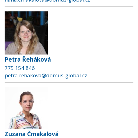
Petra Řeháková
775 154 846
petra.rehakova@domus-global.cz
Zuzana Čmakalová