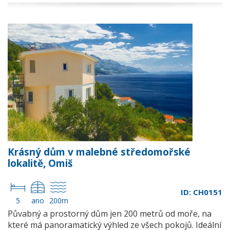
Krásný dům v malebné středomořské
lokalitě, Omiš
ID: CH0151
5
ano
200m
Půvabný a prostorný dům jen 200 metrů od moře, na
které má panoramatický výhled ze všech pokojů. Ideální