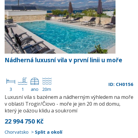
Nádherná luxusní vila v první linii u moře
ID: CH0156
3
1
ano
20m
Luxusní vila s bazénem a nádherným výhledem na moře
v oblasti Trogir/Čiovo - moře je jen 20 m od domu,
který je oázou klidu a soukromí
22 994 750 Kč
Chorvatsko
Split a okolí