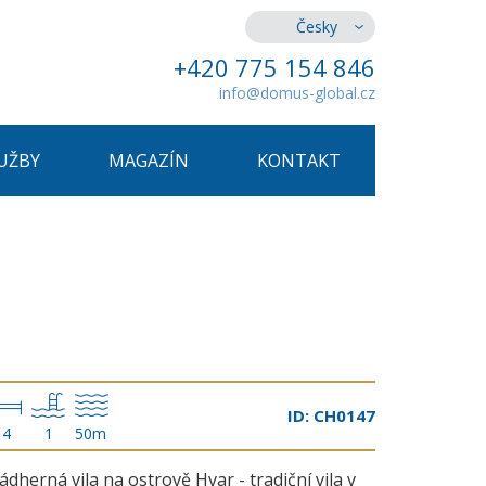
Česky
+420 775 154 846
info@domus-global.cz
UŽBY
MAGAZÍN
KONTAKT
ID: CH0147
4
1
50m
ádherná vila na ostrově Hvar - tradiční vila v