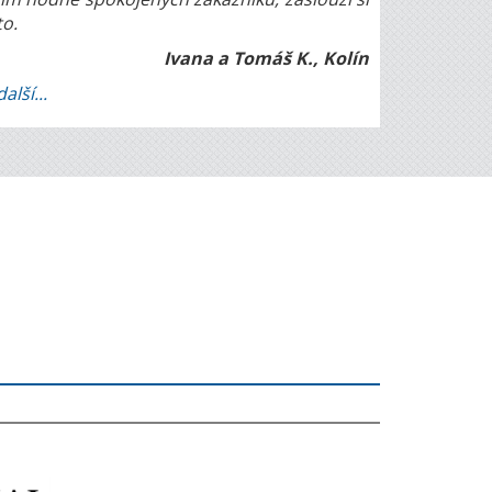
to.
Ivana a Tomáš K., Kolín
další...