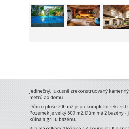
Jedinečný, luxusně zrekonstruovaný kamenný 
metrů od domu.
Dům o ploše 200 m2 je po kompletní rekonstru
Pozemek je velký 600 m2. Dům má 2 bazény - je
kůlna a gril u bazénu.
Vila má celkem 4 ložnice a 4 koupelny. K dispo