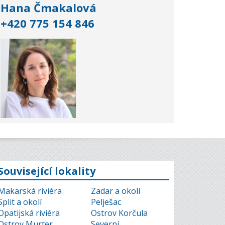
Hana Čmakalová
+420 775 154 846
Související lokality
Makarská riviéra
Zadar a okolí
Split a okolí
Pelješac
Opatijská riviéra
Ostrov Korčula
Ostrov Murter
Severní