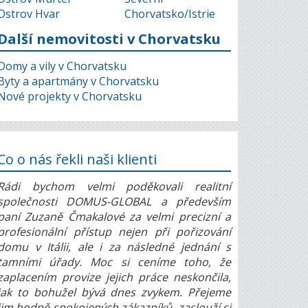
Ostrov Hvar
Chorvatsko/Istrie
Další nemovitosti v Chorvatsku
Domy a vily v Chorvatsku
Byty a apartmány v Chorvatsku
Nové projekty v Chorvatsku
Co o nás řekli naši klienti
Rádi bychom velmi poděkovali realitní
společnosti DOMUS-GLOBAL a především
paní Zuzaně Čmakalové za velmi precizní a
profesionální přístup nejen při pořizování
domu v Itálii, ale i za následné jednání s
tamními úřady. Moc si ceníme toho, že
zaplacením provize jejich práce neskončila,
jak to bohužel bývá dnes zvykem. Přejeme
jim hodně spokojených zákazníků, zaslouží si