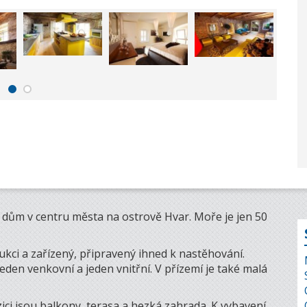
dům v centru města na ostrově Hvar. Moře je jen 50
kci a zařízený, připravený ihned k nastěhování.
den venkovní a jeden vnitřní. V přízemí je také malá
zici jsou balkony, terasa a hezká zahrada. K vybavení