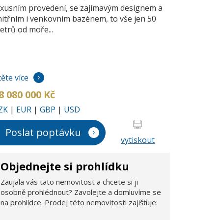
uxusním provedení, se zajímavým designem a
nitřním i venkovním bazénem, to vše jen 50
etrů od moře...
těte více
8 080 000 Kč
ZK
|
EUR
|
GBP
|
USD
Poslat poptávku
vytiskout
Objednejte si prohlídku
Zaujala vás tato nemovitost a chcete si ji
osobně prohlédnout? Zavolejte a domluvíme se
na prohlídce. Prodej této nemovitosti zajišťuje: