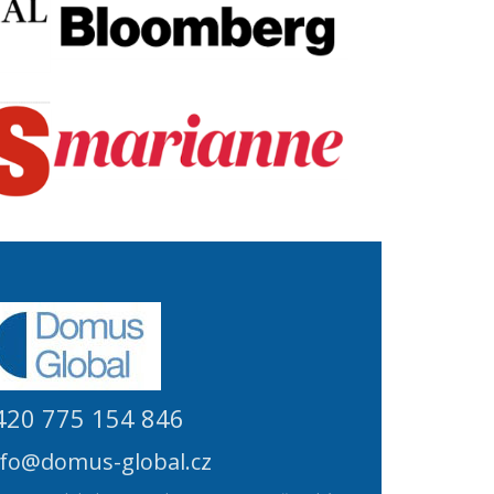
420 775 154 846
nfo@domus-global.cz