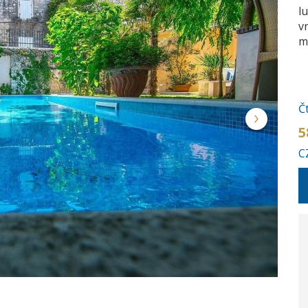
l
v
m
Č
5
C