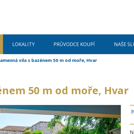
LOKALITY
PRŮVODCE KOUPÍ
NAŠE SL
amenná vila s bazénem 50 m od moře, Hvar
énem 50 m od moře, Hvar
N