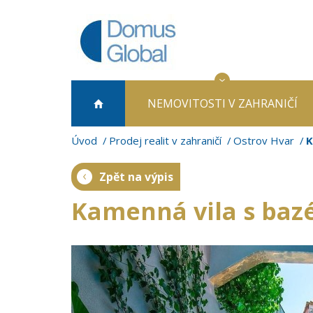
NEMOVITOSTI
V ZAHRANIČÍ
Úvod
Prodej realit v zahraničí
Ostrov Hvar
K
Zpět na výpis
Kamenná vila s baz