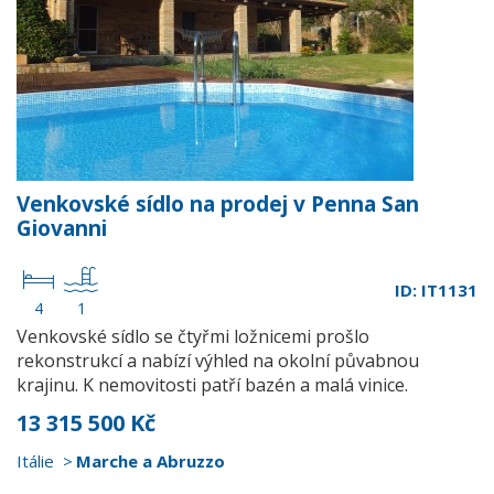
Venkovské sídlo na prodej v Penna San
Giovanni
ID: IT1131
4
1
Venkovské sídlo se čtyřmi ložnicemi prošlo
rekonstrukcí a nabízí výhled na okolní půvabnou
krajinu. K nemovitosti patří bazén a malá vinice.
13 315 500 Kč
Itálie
Marche a Abruzzo