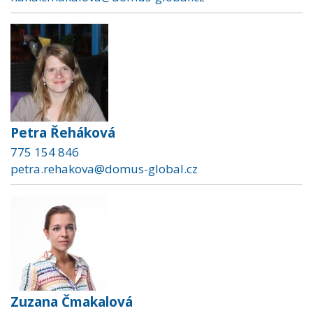
Petra Řeháková
775 154 846
petra.rehakova@domus-global.cz
Zuzana Čmakalová