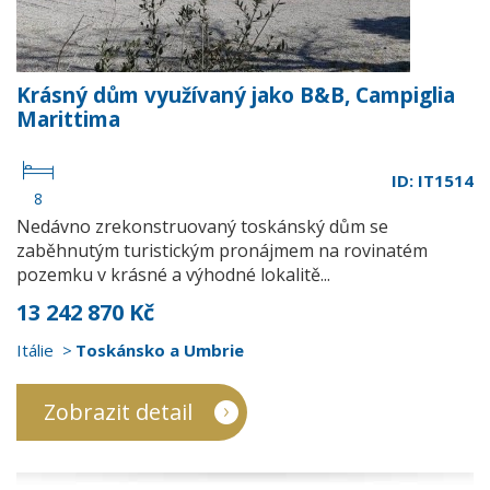
Krásný dům využívaný jako B&B, Campiglia
Marittima
ID: IT1514
8
Nedávno zrekonstruovaný toskánský dům se
zaběhnutým turistickým pronájmem na rovinatém
pozemku v krásné a výhodné lokalitě...
13 242 870 Kč
Itálie
Toskánsko a Umbrie
Zobrazit detail