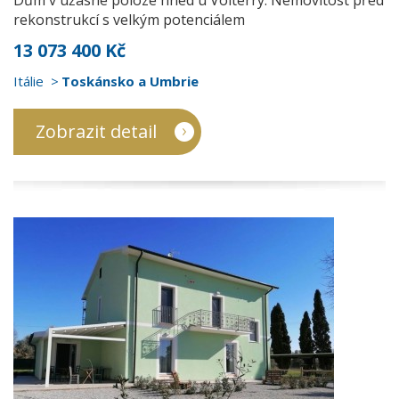
Dům v úžasné poloze hned u Volterry. Nemovitost před
rekonstrukcí s velkým potenciálem
13 073 400 Kč
Itálie
Toskánsko a Umbrie
Zobrazit detail