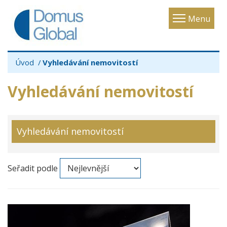
Toggle
Menu
navigatio
Úvod
Vyhledávání nemovitostí
Vyhledávání nemovitostí
Vyhledávání nemovitostí
Seřadit podle