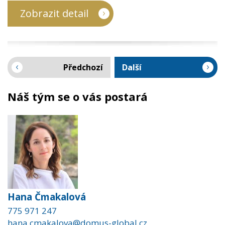
Zobrazit detail
Předchozí
Další
Náš tým se o vás postará
Hana Čmakalová
775 971 247
hana.cmakalova@domus-global.cz