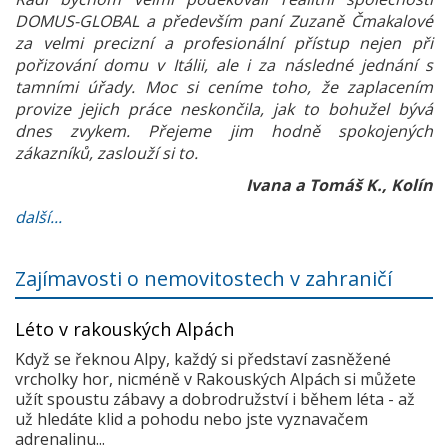
DOMUS-GLOBAL a především paní Zuzaně Čmakalové
za velmi precizní a profesionální přístup nejen při
pořizování domu v Itálii, ale i za následné jednání s
tamními úřady. Moc si ceníme toho, že zaplacením
provize jejich práce neskončila, jak to bohužel bývá
dnes zvykem. Přejeme jim hodně spokojených
zákazníků, zaslouží si to.
Ivana a Tomáš K., Kolín
další...
Zajímavosti o nemovitostech v zahraničí
Léto v rakouských Alpách
Když se řeknou Alpy, každý si představí zasněžené
vrcholky hor, nicméně v Rakouských Alpách si můžete
užít spoustu zábavy a dobrodružství i během léta - až
už hledáte klid a pohodu nebo jste vyznavačem
adrenalinu...