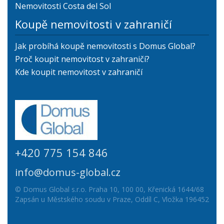
Nemovitosti Costa del Sol
Koupě nemovitosti v zahraničí
Jak probíhá koupě nemovitosti s Domus Global?
Proč koupit nemovitost v zahraničí?
Kde koupit nemovitost v zahraničí
+420 775 154 846
info@domus-global.cz
© Domus Global s.r.o. Praha 10, 100 00, Křenická 1644/68
Zapsán u Městského soudu v Praze, Oddíl C, Vložka 196452