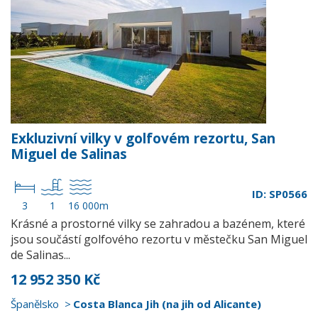
Exkluzivní vilky v golfovém rezortu, San
Miguel de Salinas
ID: SP0566
3
1
16 000m
Krásné a prostorné vilky se zahradou a bazénem, které
jsou součástí golfového rezortu v městečku San Miguel
de Salinas...
12 952 350 Kč
Španělsko
Costa Blanca Jih (na jih od Alicante)