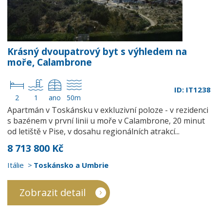
Krásný dvoupatrový byt s výhledem na
moře, Calambrone
ID: IT1238
2
1
ano
50m
Apartmán v Toskánsku v exkluzivní poloze - v rezidenci
s bazénem v první linii u moře v Calambrone, 20 minut
od letiště v Pise, v dosahu regionálních atrakcí...
8 713 800 Kč
Itálie
Toskánsko a Umbrie
Zobrazit detail