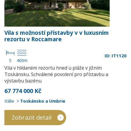
Vila s možností přístavby v v luxusním
rezortu v Roccamare
ID: IT1120
5
400m
Vila v hlídaném rezortu hned u pláže v jižním
Toskánsku. Schválené povolení pro přístavbu a
výstavbu bazénu
67 774 000 Kč
Itálie
Toskánsko a Umbrie
Zobrazit detail