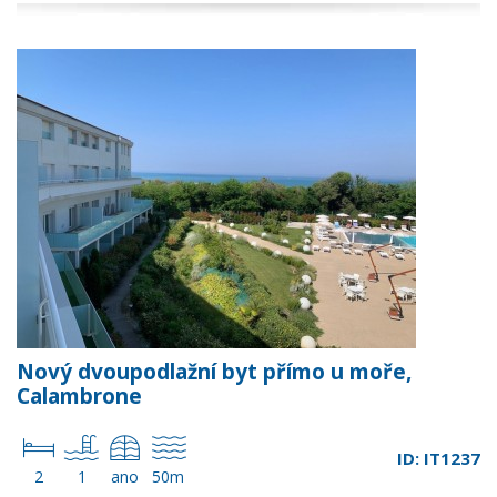
Nový dvoupodlažní byt přímo u moře,
Calambrone
ID: IT1237
2
1
ano
50m