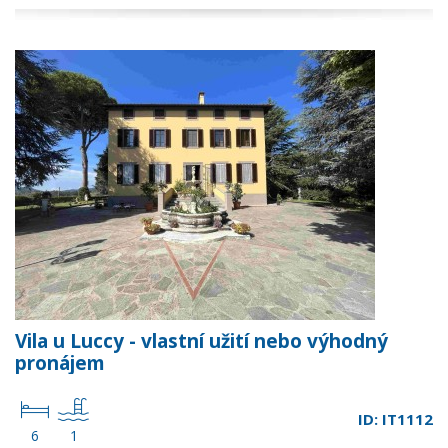
Vila u Luccy - vlastní užití nebo výhodný
pronájem
ID: IT1112
6
1