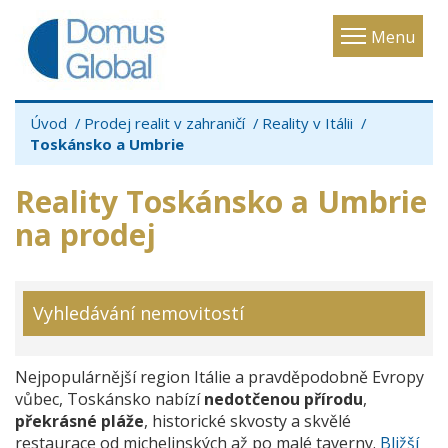
Toggle
Menu
navigatio
Úvod
Prodej realit v zahraničí
Reality v Itálii
Toskánsko a Umbrie
Reality Toskánsko a Umbrie
na prodej
Vyhledávání nemovitostí
Nejpopulárnější region Itálie a pravděpodobně Evropy
vůbec, Toskánsko nabízí
nedotčenou přírodu
,
překrásné pláže
, historické skvosty a skvělé
restaurace od michelinských až po malé taverny.
Bližší