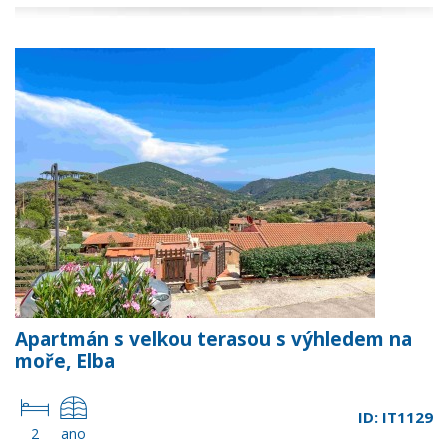
Apartmán s velkou terasou s výhledem na
moře, Elba
ID: IT1129
2
ano