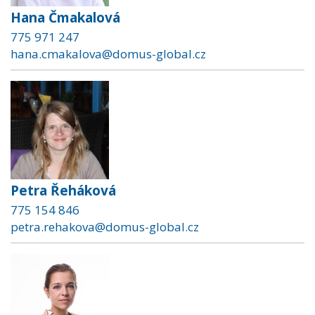
Hana Čmakalová
775 971 247
hana.cmakalova@domus-global.cz
Petra Řeháková
775 154 846
petra.rehakova@domus-global.cz