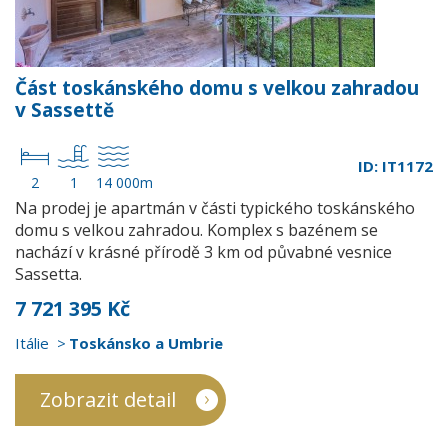
Část toskánského domu s velkou zahradou
v Sassettě
ID: IT1172
2
1
14 000m
Na prodej je apartmán v části typického toskánského
domu s velkou zahradou. Komplex s bazénem se
nachází v krásné přírodě 3 km od půvabné vesnice
Sassetta.
7 721 395 Kč
Itálie
Toskánsko a Umbrie
Zobrazit detail