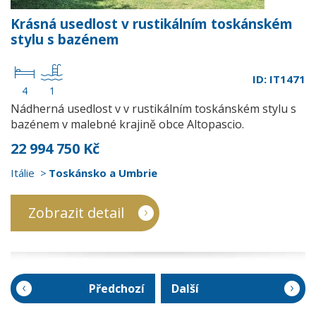
Krásná usedlost v rustikálním toskánském
stylu s bazénem
ID: IT1471
4
1
Nádherná usedlost v v rustikálním toskánském stylu s
bazénem v malebné krajině obce Altopascio.
22 994 750 Kč
Itálie
Toskánsko a Umbrie
Zobrazit detail
Předchozí
Další