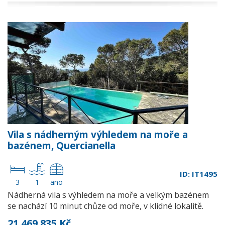
Vila s nádherným výhledem na moře a
bazénem, Quercianella
ID: IT1495
3
1
ano
Nádherná vila s výhledem na moře a velkým bazénem
se nachází 10 minut chůze od moře, v klidné lokalitě.
21 469 835 Kč