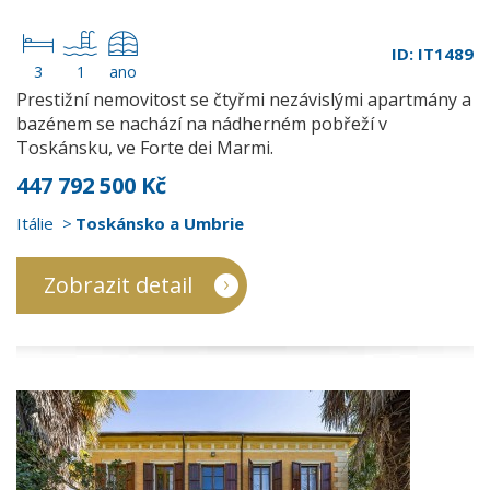
ID: IT1489
3
1
ano
Prestižní nemovitost se čtyřmi nezávislými apartmány a
bazénem se nachází na nádherném pobřeží v
Toskánsku, ve Forte dei Marmi.
447 792 500 Kč
Itálie
Toskánsko a Umbrie
Zobrazit detail