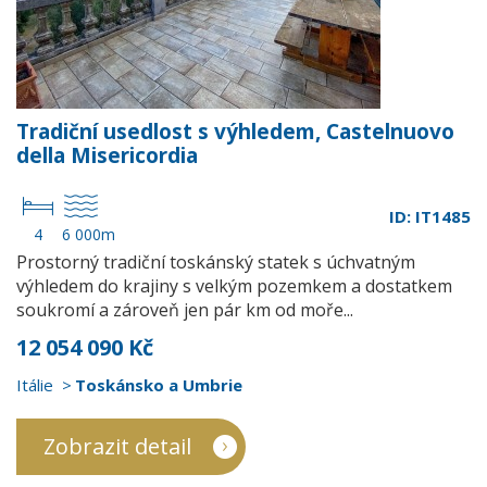
Tradiční usedlost s výhledem, Castelnuovo
della Misericordia
ID: IT1485
4
6 000m
Prostorný tradiční toskánský statek s úchvatným
výhledem do krajiny s velkým pozemkem a dostatkem
soukromí a zároveň jen pár km od moře...
12 054 090 Kč
Itálie
Toskánsko a Umbrie
Zobrazit detail