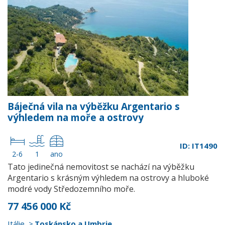
Báječná vila na výběžku Argentario s
výhledem na moře a ostrovy
ID: IT1490
2-6
1
ano
Tato jedinečná nemovitost se nachází na výběžku
Argentario s krásným výhledem na ostrovy a hluboké
modré vody Středozemního moře.
77 456 000 Kč
Itálie
Toskánsko a Umbrie