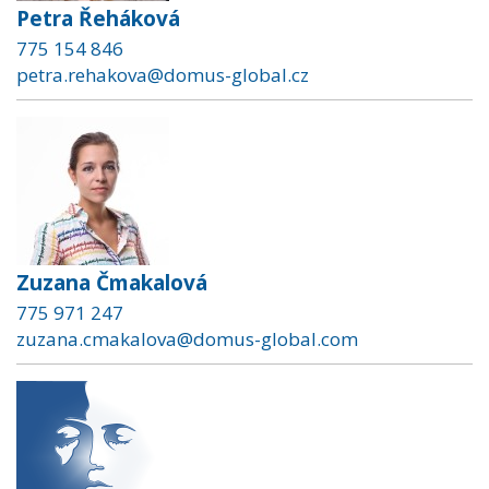
Petra Řeháková
775 154 846
petra.rehakova@domus-global.cz
Zuzana Čmakalová
775 971 247
zuzana.cmakalova@domus-global.com