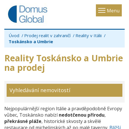
Toggle
Menu
navigatio
Úvod
Prodej realit v zahraničí
Reality v Itálii
Toskánsko a Umbrie
Reality Toskánsko a Umbrie
na prodej
Vyhledávání nemovitostí
Nejpopulárnější region Itálie a pravděpodobně Evropy
vůbec, Toskánsko nabízí
nedotčenou přírodu
,
překrásné pláže
, historické skvosty a skvělé
restaurace od michelinských až po malé taverny.
Bližší