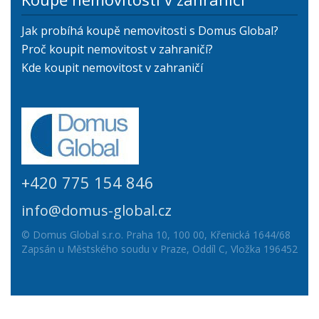
Jak probíhá koupě nemovitosti s Domus Global?
Proč koupit nemovitost v zahraničí?
Kde koupit nemovitost v zahraničí
+420 775 154 846
info@domus-global.cz
© Domus Global s.r.o. Praha 10, 100 00, Křenická 1644/68
Zapsán u Městského soudu v Praze, Oddíl C, Vložka 196452