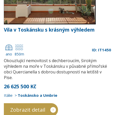
Vila v Toskánsku s krásným výhledem
ID: IT1450
ano
850m
Okouzlující nemovitost s dechberoucím, širokým
výhledem na moře v Toskánsku v půvabné přímořské
obci Quercianella s dobrou dostupností na letiště v
Pise.
26 625 500 Kč
Itálie
Toskánsko a Umbrie
Zobrazit detail