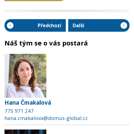
Předchozí
Další
Náš tým se o vás postará
Hana Čmakalová
775 971 247
hana.cmakalova@domus-global.cz