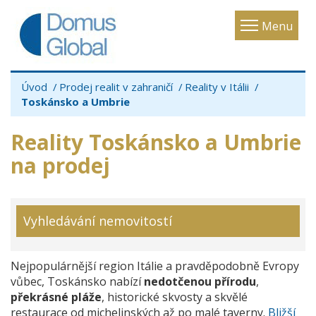
Toggle
Menu
navigatio
Úvod
Prodej realit v zahraničí
Reality v Itálii
Toskánsko a Umbrie
Reality Toskánsko a Umbrie
na prodej
Vyhledávání nemovitostí
Nejpopulárnější region Itálie a pravděpodobně Evropy
vůbec, Toskánsko nabízí
nedotčenou přírodu
,
překrásné pláže
, historické skvosty a skvělé
restaurace od michelinských až po malé taverny.
Bližší