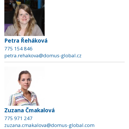
Petra Řeháková
775 154 846
petra.rehakova@domus-global.cz
Zuzana Čmakalová
775 971 247
zuzana.cmakalova@domus-global.com