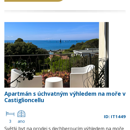
Apartmán s úchvatným výhledem na moře v
Castiglioncellu
ID: IT1449
3
ano
Světlý byt na prodej s dechberoucím výhledem na moře