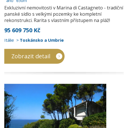
ano
650m
Exkluzivní nemovitosti v Marina di Castagneto - tradiční
panské sídlo s velkými pozemky ke kompletní
rekonstrukci. Rarita s vlastním přístupem na pláž!
95 609 750 Kč
Itálie
Toskánsko a Umbrie
Zobrazit detail