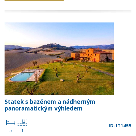
Statek s bazénem a nádherným
panoramatickým výhledem
ID: IT1455
5
1