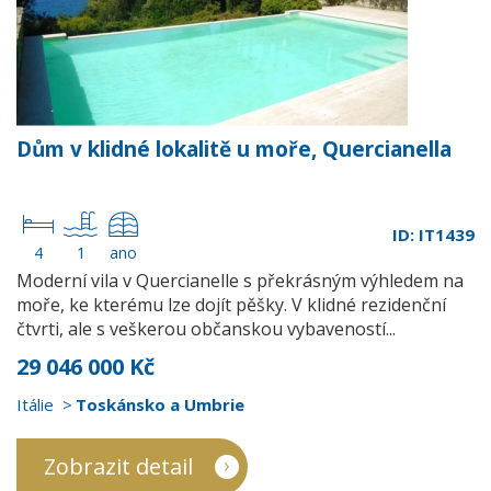
Dům v klidné lokalitě u moře, Quercianella
ID: IT1439
4
1
ano
Moderní vila v Quercianelle s překrásným výhledem na
moře, ke kterému lze dojít pěšky. V klidné rezidenční
čtvrti, ale s veškerou občanskou vybaveností...
29 046 000 Kč
Itálie
Toskánsko a Umbrie
Zobrazit detail