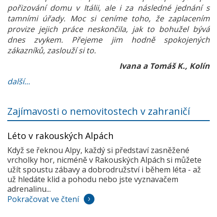
pořizování domu v Itálii, ale i za následné jednání s
tamními úřady. Moc si ceníme toho, že zaplacením
provize jejich práce neskončila, jak to bohužel bývá
dnes zvykem. Přejeme jim hodně spokojených
zákazníků, zaslouží si to.
Ivana a Tomáš K., Kolín
další...
Zajímavosti o nemovitostech v zahraničí
Léto v rakouských Alpách
Když se řeknou Alpy, každý si představí zasněžené
vrcholky hor, nicméně v Rakouských Alpách si můžete
užít spoustu zábavy a dobrodružství i během léta - až
už hledáte klid a pohodu nebo jste vyznavačem
adrenalinu...
Pokračovat ve čtení