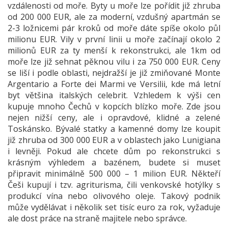
vzdálenosti od moře. Byty u moře lze pořídit již zhruba
od 200 000 EUR, ale za moderní, vzdušný apartmán se
2-3 ložnicemi pár kroků od moře dáte spíše okolo půl
milionu EUR. Vily v první linii u moře začínají okolo 2
milionů EUR za ty menší k rekonstrukci, ale 1km od
moře lze již sehnat pěknou vilu i za 750 000 EUR. Ceny
se liší i podle oblasti, nejdražší je již zmiňované Monte
Argentario a Forte dei Marmi ve Versilii, kde má letní
byt většina italských celebrit. Vzhledem k výši cen
kupuje mnoho Čechů v kopcích blízko moře. Zde jsou
nejen nižší ceny, ale i opravdové, klidné a zelené
Toskánsko. Bývalé statky a kamenné domy lze koupit
již zhruba od 300 000 EUR a v oblastech jako Lunigiana
i levněji. Pokud ale chcete dům po rekonstrukci s
krásným výhledem a bazénem, budete si muset
připravit minimálně 500 000 – 1 milion EUR. Někteří
Češi kupují i tzv. agriturisma, čili venkovské hotýlky s
produkcí vína nebo olivového oleje. Takový podnik
může vydělávat i několik set tisíc euro za rok, vyžaduje
ale dost práce na straně majitele nebo správce.