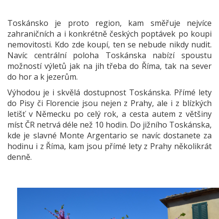
Toskánsko je proto region, kam směřuje nejvíce
zahraničních a i konkrétně českých poptávek po koupi
nemovitosti. Kdo zde koupí, ten se nebude nikdy nudit.
Navíc centrální poloha Toskánska nabízí spoustu
možností výletů jak na jih třeba do Říma, tak na sever
do hor a k jezerům.
Výhodou je i skvělá dostupnost Toskánska. Přímé lety
do Pisy či Florencie jsou nejen z Prahy, ale i z blízkých
letišť v Německu po celý rok, a cesta autem z většiny
míst ČR netrvá déle než 10 hodin. Do jižního Toskánska,
kde je slavné Monte Argentario se navíc dostanete za
hodinu i z Říma, kam jsou přímé lety z Prahy několikrát
denně.