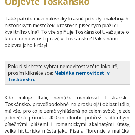
Objevte Toskánsko
Také patříte mezi milovníky krásné přírody, malebných
historických městeček, krásných písečných pláží či
kvalitního vína? To vše splňuje Toskánsko! Uvažujete o
koupi nemovitosti právě v Toskánsku? Pak s námi
objevte jeho krásy!
Pokud si chcete vybrat nemovitost v této lokalitě,
prosím klikněte zde:
Nabídka nemovitostí v
Toskánsku.
Kdo miluje Itálii, nemůže nemilovat Toskánsko.
Toskánsko, pravděpodobně nejproslulejší oblast Itálie,
má vše, pro co je země vyhlášená po celém světě. Je zde
jedinečná příroda, 400km dlouhé pobřeží s dlouhými
písečnými plážemi i romantickými skalnatými útesy,
velká historická města jako Pisa a Florencie a maličká,