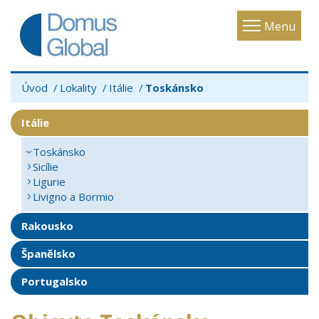
Toggle
Menu
navigatio
Úvod
Lokality
Itálie
Toskánsko
Itálie
Toskánsko
Sicílie
Ligurie
Livigno a Bormio
Rakousko
Španělsko
Portugalsko