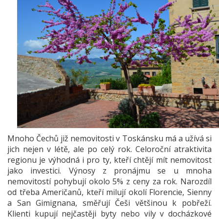
Mnoho Čechů již nemovitosti v Toskánsku má a užívá si
jich nejen v létě, ale po celý rok. Celoroční atraktivita
regionu je výhodná i pro ty, kteří chtějí mít nemovitost
jako investici. Výnosy z pronájmu se u mnoha
nemovitostí pohybují okolo 5% z ceny za rok. Narozdíl
od třeba Američanů, kteří milují okolí Florencie, Sienny
a San Gimignana, směřují Češi většinou k pobřeží.
Klienti kupují nejčastěji byty nebo vily v docházkové