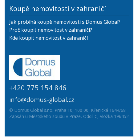
Koupě nemovitosti v zahraničí
Jak probíhá koupě nemovitosti s Domus Global?
Proč koupit nemovitost v zahraničí?
Kde koupit nemovitost v zahraničí
+420 775 154 846
info@domus-global.cz
© Domus Global s.r.o. Praha 10, 100 00, Křenická 1644/68
Zapsán u Městského soudu v Praze, Oddíl C, Vložka 196452