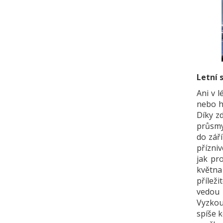
Letní 
Ani v l
nebo ho
Díky zd
průsmyk
do září
přízni
jak pr
května
příleži
vedou 
Vyzkou
spíše k