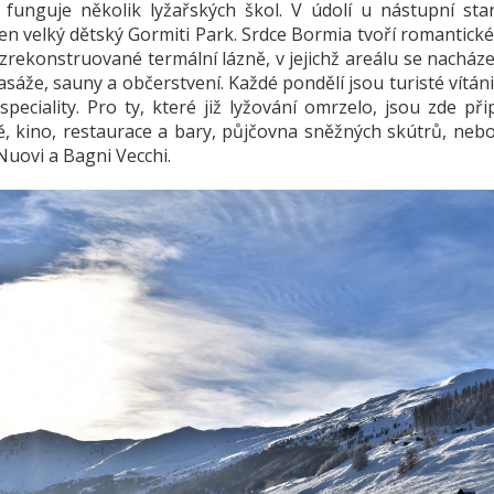
 funguje několik lyžařských škol. V údolí u nástupní s
en velký dětský Gormiti Park. Srdce Bormia tvoří romantic
zrekonstruované termální lázně, v jejichž areálu se nacháze
asáže, sauny a občerstvení. Každé pondělí jsou turisté vítá
speciality. Pro ty, které již lyžování omrzelo, jsou zde př
tě, kino, restaurace a bary, půjčovna sněžných skútrů, neb
Nuovi a Bagni Vecchi.