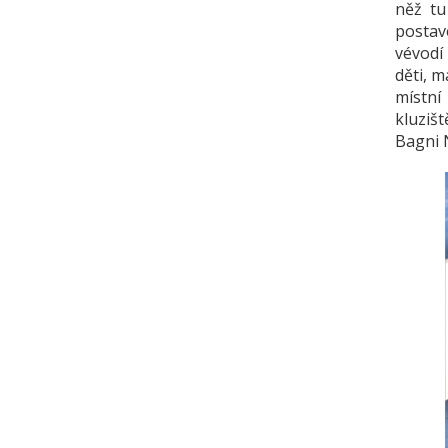
něž tu
postav
vévodí 
děti, m
místní 
kluziš
Bagni 