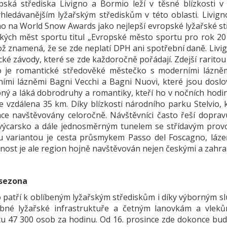
pská střediska Livigno a Bormio leží v těsné blízkosti v
yhledávanějším lyžařským střediskům v této oblasti. Livig
o na World Snow Awards jako nejlepší evropské lyžařské st
kých měst sportu titul „Evropské město sportu pro rok 201
ož znamená, že se zde neplatí DPH ani spotřební daně. Livi
ické závody, které se zde každoročně pořádají. Zdejší raritou
 je romantické středověké městečko s moderními lázněm
ními lázněmi Bagni Vecchi a Bagni Nuovi, které jsou doslo
pný a láká dobrodruhy a romantiky, kteří ho v nočních hodin
e vzdálena 35 km. Díky blízkosti národního parku Stelvio, k
ace navštěvovány celoročně. Návštěvníci často řeší dopravu
výcarsko a dále jednosměrným tunelem se střídavým provo
 variantou je cesta průsmykem Passo del Foscagno, láz
ost je ale region hojně navštěvován nejen českými a zahran
sezona
 patří k oblíbeným lyžařským střediskům i díky výborným sl
bné lyžařské infrastruktuře a četným lanovkám a vleků
tu 47 300 osob za hodinu. Od 16. prosince zde dokonce bu