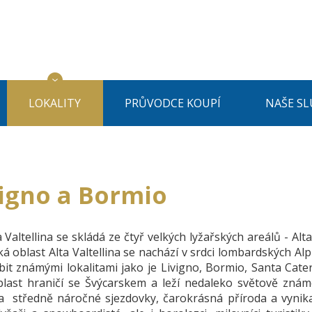
LOKALITY
PRŮVODCE KOUPÍ
NAŠE SL
vigno a Bormio
 Valtellina se skládá ze čtyř velkých lyžařských areálů - Alt
á oblast Alta Valtellina se nachází v srdci lombardských Alp
bit známými lokalitami jako je Livigno, Bormio, Santa Cat
blast hraničí se Švýcarskem a leží nedaleko světově známé
a středně náročné sjezdovky, čarokrásná příroda a vynika