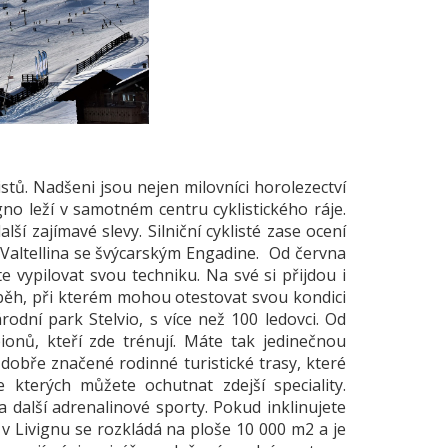
istů. Nadšeni jsou nejen milovníci horolezectví
vigno leží v samotném centru cyklistického ráje.
í zajímavé slevy. Silniční cyklisté zase ocení
a Valtellina se švýcarským Engadine. Od června
e vypilovat svou techniku. Na své si přijdou i
 běh, při kterém mohou otestovat svou kondici
odní park Stelvio, s více než 100 ledovci. Od
ionů, kteří zde trénují. Máte tak jedinečnou
mi dobře značené rodinné turistické trasy, které
terých můžete ochutnat zdejší speciality.
 další adrenalinové sporty. Pokud inklinujete
 v Livignu se rozkládá na ploše 10 000 m2 a je