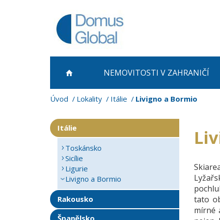
NEMOVITOSTI
V ZAHRANIČÍ
Úvod
Lokality
Itálie
Livigno a Bormio
Itálie
Li
Toskánsko
Sicílie
Skiarea
Ligurie
Lyžařsk
Livigno a Bormio
pochlu
Rakousko
tato o
mírné 
Španělsko