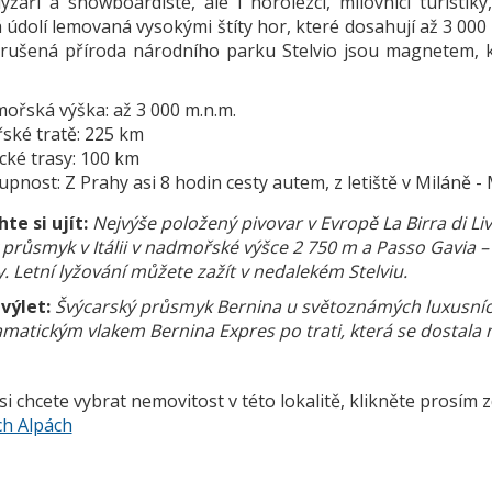
yžaři a snowboardisté, ale i horolezci, milovníci turistik
 údolí lemovaná vysokými štíty hor, které dosahují až 3 00
rušená příroda národního parku Stelvio jsou magnetem, k
.
ořská výška: až 3 000 m.n.m.
řské tratě: 225 km
cké trasy: 100 km
pnost: Z Prahy asi 8 hodin cesty autem, z letiště v Miláně
te si ujít:
Nejvýše položený pivovar v Evropě
La Birra di L
 průsmyk v Itálii v nadmořské výšce 2 750 m a Passo Gavia 
. Letní lyžování můžete zažít v nedalekém Stelviu.
výlet:
Švýcarský průsmyk Bernina u světoznámých luxusních l
matickým vlakem Bernina Expres po trati, která se dostala
i chcete vybrat nemovitost v této lokalitě, klikněte prosím 
ch Alpách