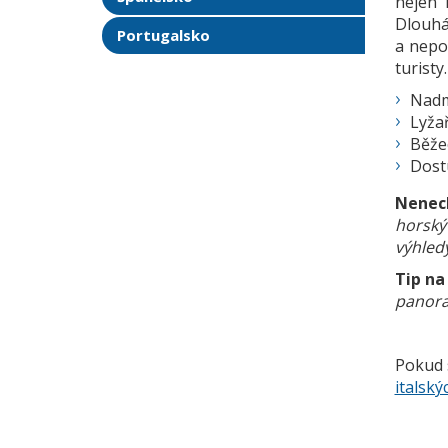
nejen l
Dlouhá
Portugalsko
a nepo
turisty
Nadm
Lyža
Běže
Dostu
Nenech
horský
výhledy
Tip na 
panora
xxxx
Pokud s
italský