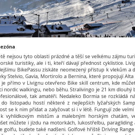
sezóna
étě nejsou tyto oblasti prázdné a těší se velkému zájmu tur
rské turistiky, ale i ti, kteří dávají přednost cyklistice. Li
ejšímu BikePassu získáte neomezený přístup k vlekům a dalš
y Stelvio, Gavia, Mortirolo a Bernina, které propojují Alt
 je přímo v Livignu otevřeno Bike skill centrum, kde můžet
vci nordic walkingu, nebo běhu. Stralivingo je 21 km dlouhý
ofesionálové, tak amatéři. Nedaleko Bormia se rozkládá nár
 do listopadu hostí některé z nejlepších lyžařských šamp
tost se k nim přidat a zalyžovat si i v létě. Fungují zde vel
k vyhlídkovým místům a malebným horským chatám, ve k
šet můžete i jízdu na motorkách, lukostřelbu, paragliding a
e golfu, budete také nadšeni. Golfové hřiště Driving Range