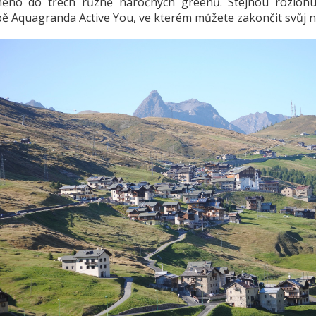
něno do třech různě náročných greenů. Stejnou rozlohu
pě Aquagranda Active You, ve kterém můžete zakončit svůj 