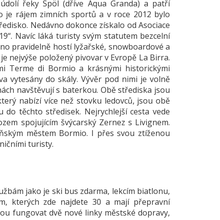
 údolí řeky Spöl (dříve Aqua Granda) a patří
no je rájem zimních sportů a v roce 2012 bylo
ředisko. Nedávno dokonce získalo od Asociace
9“. Navíc láká turisty svým statutem bezcelní
gno pravidelně hostí lyžařské, snowboardové a
 je nejvýše položený pivovar v Evropě La Birra.
i Terme di Bormio a krásnými historickými
va vytesány do skály. Vývěr pod nimi je volně
ách navštěvují s baterkou. Obě střediska jsou
terý nabízí více než stovku ledovců, jsou obě
 do těchto středisek. Nejrychlejší cesta vede
zem spojujícím švýcarský Zernez s Livignem.
eňským městem Bormio. I přes svou ztíženou
ičními turisty.
užbám jako je ski bus zdarma, lekcím biatlonu,
m, kterých zde najdete 30 a mají přepravní
dou fungovat dvě nové linky městské dopravy,