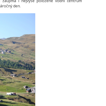
 zaujímá i nejvýše položené vodní centrum
náročný den.
xx