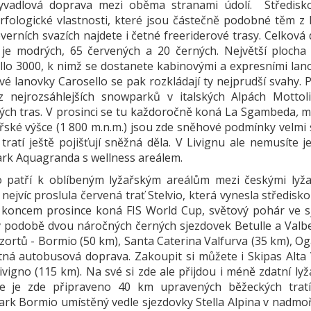
yvadlová doprava mezi oběma stranami údolí. Středisk
fologické vlastnosti, které jsou částečně podobné těm z H
verních svazích najdete i četné freeriderové trasy. Celková 
je modrých, 65 červených a 20 černých. Největší plocha
llo 3000, k nimž se dostanete kabinovými a expresními lan
vé lanovky Carosello se pak rozkládají ty nejprudší svahy.
z nejrozsáhlejších snowparků v italských Alpách Motto
ých tras. V prosinci se tu každoročně koná La Sgambeda
,
me
ské výšce (1 800 m.n.m.) jsou zde sněhové podmínky velmi 
 tratí ještě pojišťují sněžná děla. V Livignu ale nemusíte
rk Aquagranda s wellness areálem.
 patří k oblíbeným lyžařským areálům mezi českými lyžař
 nejvíc proslula červená trať Stelvio, která vynesla středi
 koncem prosince koná FIS World Cup, světový pohár ve sj
v podobě dvou náročných černých sjezdovek Betulle a Valbe
zortů - Bormio (50 km), Santa Caterina Valfurva (35 km), Og
tná autobusová doprava. Zakoupit si můžete i Skipas Alta V
ivigno (115 km). Na své si zde ale přijdou i méně zdatní lyž
e je zde připraveno 40 km upravených běžeckých tratí.
rk Bormio umístěný vedle sjezdovky Stella Alpina v nadmořsk