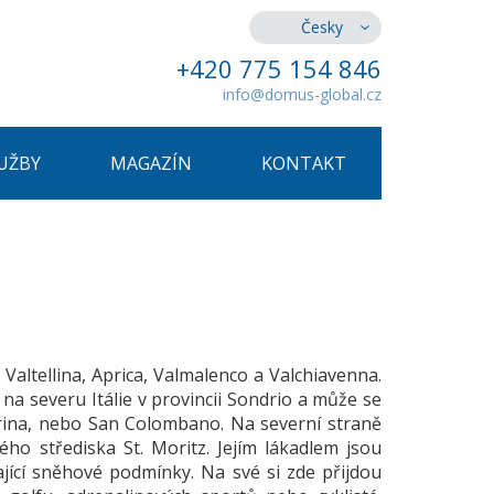
Česky
+420 775 154 846
info@domus-global.cz
UŽBY
MAGAZÍN
KONTAKT
a Valtellina, Aprica, Valmalenco a Valchiavenna.
 na severu Itálie v provincii Sondrio a může se
erina, nebo San Colombano. Na severní straně
ho střediska St. Moritz. Jejím lákadlem jsou
jící sněhové podmínky. Na své si zde přijdou