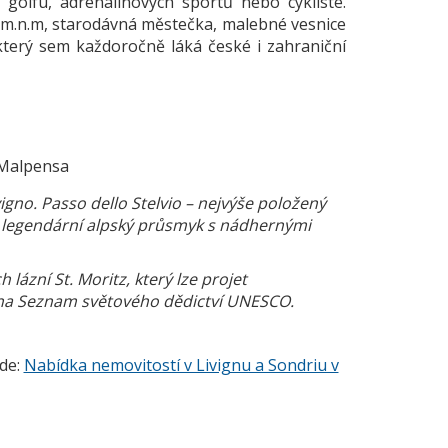
y, golfu, adrenalinových sportů nebo cyklisté.
0 m.n.m, starodávná městečka, malebné vesnice
terý sem každoročně láká české i zahraniční
 - Malpensa
ivigno. Passo dello Stelvio – nejvýše položený
– legendární alpský průsmyk s nádhernými
ázní St. Moritz, který lze projet
 na Seznam světového dědictví UNESCO.
zde:
Nabídka nemovitostí v Livignu a Sondriu v