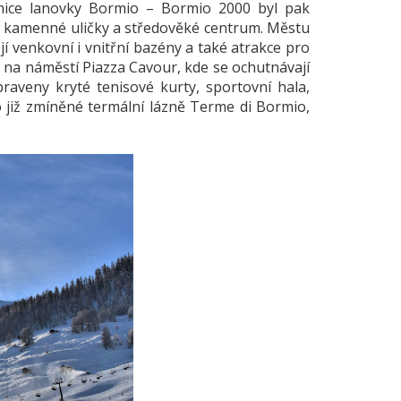
tanice lanovky Bormio – Bormio 2000 byl pak
ké kamenné uličky a středověké centrum. Městu
jí venkovní i vnitřní bazény a také atrakce pro
ni na náměstí Piazza Cavour, kde se ochutnávají
ipraveny kryté tenisové kurty, sportovní hala,
o již zmíněné termální lázně Terme di Bormio,
xxx