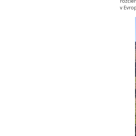
rozčle
v Evro