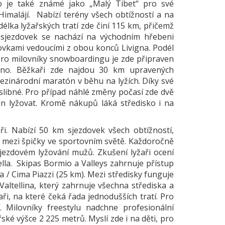
o je také známé jako „Malý Tibet“ pro své
imalájí. Nabízí terény všech obtížností a na
délka lyžařských tratí zde činí 115 km, přičemž
 sjezdovek se nachází na východním hřebeni
ovkami vedoucími z obou konců Livigna. Podél
 Pro milovníky snowboardingu je zde připraven
lino. Běžkaři zde najdou 30 km upravených
zinárodní maratón v běhu na lyžích. Díky své
slibné. Pro případ náhlé změny počasí zde dvě
 jen lyžovat. Kromě nákupů láká středisko i na
i. Nabízí 50 km sjezdovek všech obtížností,
sko mezi špičky ve sportovním světě. Každoročně
ezdovém lyžování mužů. Zkušení lyžaři ocení
lla. Skipas Bormio a Valleys zahrnuje přístup
a / Cima Piazzi (25 km). Mezi středisky funguje
altellina, který zahrnuje všechna střediska a
aři, na které čeká řada jednodušších tratí. Pro
 Milovníky freestylu nadchne profesionální
é výšce 2 225 metrů. Myslí zde i na děti, pro