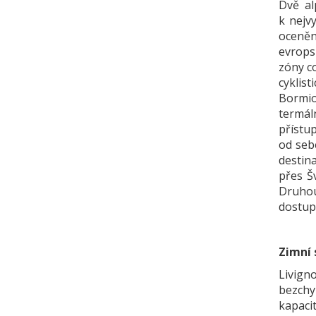
Dvě al
k nejv
oceněn
evrops
zóny c
cyklist
Bormio
termál
přístu
od seb
destin
přes Š
Druhou
dostupn
xxx
Zimní 
Livigno
bezchy
kapaci