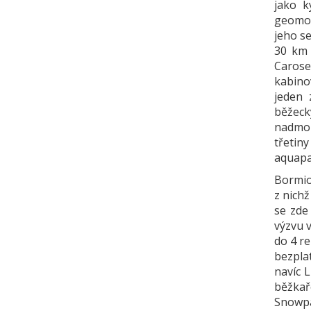
jako k
geomor
jeho se
30 km 
Carose
kabino
jeden 
běžeck
nadmoř
třetiny
aquapa
Bormio
z nichž
se zde
výzvu 
do 4 re
bezpla
navíc L
běžkař
Snowpa