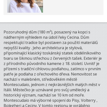
Pozoruhodný dům (180 m²), posazený na kopci s
nádherným výhledem na údolí řeky Cecina. Dům
respektující tradice byl postaven za použití materiálů
nejvyšší kvality . Jeho architektura je stylová,
připomínající klasický toskánský statek obdélníkového
tvaru se šikmou střechou z červených tašek. Exteriér je
z přírodního původního kamene z 18. století. Uvnitř je
přízemí s tradiční cihlovou podlahou, zatímco v prvním
patře je podlaha z ořechového dřeva. Nemovitost se
nachází v malebném, středověkém městě
Montescudaio, jednom z nejkrásnějších malých měst v
Itálii. Městečko je uznávané pro svůj umělecký a
historický význam, nachází se 10 km od moře.
Montescudaio má výborné spojení do Pisy, Volterry ,
Bolegheri a Ceciny. V tomto regionu je vyráběno