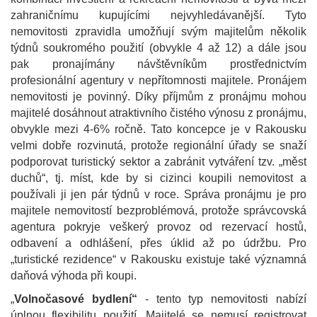
zahraničnímu kupujícími nejvyhledávanější. Tyto
nemovitosti zpravidla umožňují svým majitelům několik
týdnů soukromého použití (obvykle 4 až 12) a dále jsou
pak pronajímány návštěvníkům prostřednictvím
profesionální agentury v nepřítomnosti majitele. Pronájem
nemovitosti je povinný. Díky příjmům z pronájmu mohou
majitelé dosáhnout atraktivního čistého výnosu z pronájmu,
obvykle mezi 4-6% ročně. Tato koncepce je v Rakousku
velmi dobře rozvinutá, protože regionální úřady se snaží
podporovat turistický sektor a zabránit vytváření tzv. „měst
duchů“, tj. míst, kde by si cizinci koupili nemovitost a
používali ji jen pár týdnů v roce. Správa pronájmu je pro
majitele nemovitostí bezproblémová, protože správcovská
agentura pokryje veškerý provoz od rezervací hostů,
odbavení a odhlášení, přes úklid až po údržbu. Pro
„turistické rezidence“ v Rakousku existuje také významná
daňová výhoda při koupi.
„
Volnočasové bydlení“
- tento typ nemovitosti nabízí
úplnou flexibilitu použití. Majitelé se nemusí registrovat