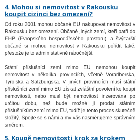
4. Mohou si nemovitost v Rakousku
koupit cizinci bez omezení?
Od roku 2001 mohou občané EU nakupovat nemovitost v
Rakousku bez omezení. Občané jiných zemí, kteří patří do
EHP (Evropského hospodářského prostoru), a švýcarští
občané si mohou nemovitost v Rakousku pořídit také,
přestože je to administativně náročnější.
Státní příslušníci zemí mimo EU nemohou koupit
nemovitost v několika provinciích, včetně Vorarlberska,
Tyrolska a Salzburgska. V jiných provinciích musí státní
příslušníci zemí mimo EU získat zvláštní povolení ke koupi
nemovitosti, nebo musí být nemovitost inzerována po
určitou dobu, než bude možné ji prodat státním
příslušníkům zemí mimo EU, tudíž je tento proces skutečně
složitý. Spojte se s námi a my vás nasměrujeme správným
směrem.
5. Koupě nemovitosti krok za krokem