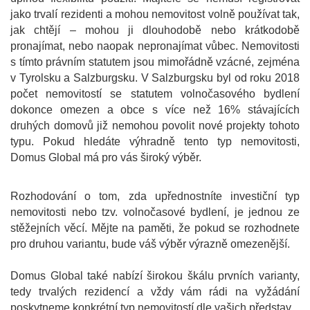
jako trvalí rezidenti a mohou nemovitost volně používat tak,
jak chtějí – mohou ji dlouhodobě nebo krátkodobě
pronajímat, nebo naopak nepronajímat vůbec. Nemovitosti
s tímto právním statutem jsou mimořádně vzácné, zejména
v Tyrolsku a Salzburgsku. V Salzburgsku byl od roku 2018
počet nemovitostí se statutem volnočasového bydlení
dokonce omezen a obce s více než 16% stávajících
druhých domovů již nemohou povolit nové projekty tohoto
typu. Pokud hledáte výhradně tento typ nemovitosti,
Domus Global má pro vás široký výběr.
Rozhodování o tom, zda upřednostníte investiční typ
nemovitosti nebo tzv. volnočasové bydlení, je jednou ze
stěžejních věcí. Mějte na paměti, že pokud se rozhodnete
pro druhou variantu, bude váš výběr výrazně omezenější.
Domus Global také nabízí širokou škálu prvních varianty,
tedy trvalých rezidencí a vždy vám rádi na vyžádání
poskytneme konkrétní typ nemovitostí dle vašich představ.