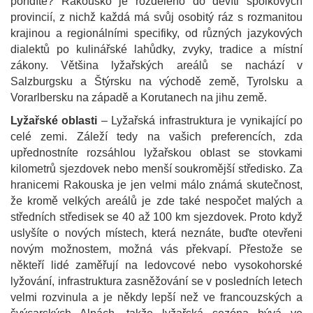
pořídíte? Rakousko je rozděleno do devíti spolkových
provincií, z nichž každá má svůj osobitý ráz s rozmanitou
krajinou a regionálními specifiky, od různých jazykových
dialektů po kulinářské lahůdky, zvyky, tradice a místní
zákony. Většina lyžařských areálů se nachází v
Salzburgsku a Štýrsku na východě země, Tyrolsku a
Vorarlbersku na západě a Korutanech na jihu země.
Lyžařské oblasti
– Lyžařská infrastruktura je vynikající po
celé zemi. Záleží tedy na vašich preferencích, zda
upřednostníte rozsáhlou lyžařskou oblast se stovkami
kilometrů sjezdovek nebo menší soukromější středisko. Za
hranicemi Rakouska je jen velmi málo známá skutečnost,
že kromě velkých areálů je zde také nespočet malých a
středních středisek se 40 až 100 km sjezdovek. Proto když
uslyšíte o nových místech, která neznáte, buďte otevřeni
novým možnostem, možná vás překvapí. Přestože se
někteří lidé zaměřují na ledovcové nebo vysokohorské
lyžování, infrastruktura zasněžování se v posledních letech
velmi rozvinula a je někdy lepší než ve francouzských a