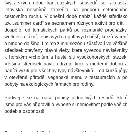
švýcarských nebo francouzských sousedů se rakouská
letoviska nesmírně zaměřila na podporu celoročního
cestovního ruchu. V dnešní době nabízí každé středisko
tzv. „summer card“ se seznamem různých aktivit pro děti i
dospělé, od tematických parků po rozmanité procházky,
wellnes a lázní, tenisových a golfových hřišť, kurzů vaření
a mnoho dalšího. I mimo zimní sezónu zůstávají ve většině
středisek otevřeny hlavní vleky, které vyvezou návštěvníky
k horským vrcholům a husté síti vysokohorských stezek.
Většina středisek navíc udržuje krok s moderní dobou a
nabízí vyžití pro všechny typy návštěvníků – od kurzů jógy
v otevřené přírodě, veganské menu v restauracích a po
pobyty na ekologických farmách pro rodiny.
Podívejte se na naše popisy jednotlivých resortů, které
jsme pro vás připravili a vyberte si nemovitost podle vašich
potřeb a osobnosti!