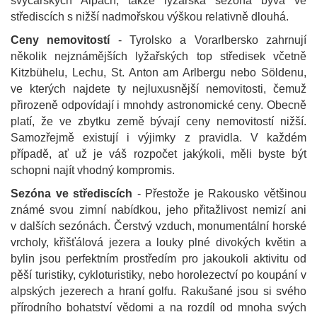
švýcarských Alpách, takže lyžařská sezóna bývá ve
střediscích s nižší nadmořskou výškou relativně dlouhá.
Ceny nemovitostí
- Tyrolsko a Vorarlbersko zahrnují
několik nejznámějších lyžařských top středisek včetně
Kitzbühelu, Lechu, St. Anton am Arlbergu nebo Söldenu,
ve kterých najdete ty nejluxusnější nemovitosti, čemuž
přirozeně odpovídají i mnohdy astronomické ceny. Obecně
platí, že ve zbytku země bývají ceny nemovitostí nižší.
Samozřejmě existují i výjimky z pravidla. V každém
případě, ať už je váš rozpočet jakýkoli, měli byste být
schopni najít vhodný kompromis.
Sezóna ve střediscích
- Přestože je Rakousko většinou
známé svou zimní nabídkou, jeho přitažlivost nemizí ani
v dalších sezónách. Čerstvý vzduch, monumentální horské
vrcholy, křišťálová jezera a louky plné divokých květin a
bylin jsou perfektním prostředím pro jakoukoli aktivitu od
pěší turistiky, cykloturistiky, nebo horolezectví po koupání v
alpských jezerech a hraní golfu. Rakušané jsou si svého
přírodního bohatství vědomi a na rozdíl od mnoha svých