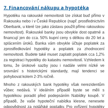
7. Financování nákupu a hypotéka
Hypotéku na rakouské nemovitosti lze získat buď přímo v
Rakousku nebo i v České Republice (např. prostřednictvím
Oberbank, u které lze jako zástavu použít přímo rakouskou
nemovitost). Rakouské banky jsou obvykle dost opatrné a
financují jen do cca. 50% kupní ceny s délkou do 20 let a
splácením úroků. Banka vám obvykle účtuje poplatek za
zprostředkování hypotéky a poplatek za zhodnocení
nemovitosti. Budete také muset zaplatit poplatek cca 1,2%
za registraci hypotéky do katastru nemovitostí. Vzhledem k
tomu, že úrokové sazby jsou i nadále velmi nízké ve
srovnání s historickými standardy, mají tendenci se
pohybovat kolem 2-3% ročně.
Mnoho z rakouských bank hypotéky však nerezidentům
vůbec nedává. V ideálním případě byste se měli s
hypotékou poradit před podepsáním Nabídky koupě. V
případě, že vaše hypoteční nabídka klesne, nenesete
odpovědnost za notářské poplatky. Pro vyřízení hypotéky