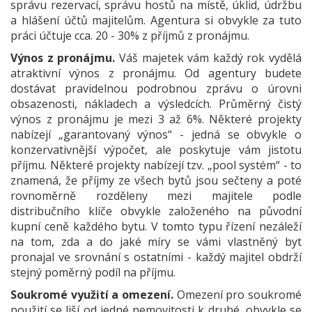
správu rezervací, správu hostů na místě, úklid, údržbu
a hlášení účtů majitelům. Agentura si obvykle za tuto
práci účtuje cca. 20 - 30% z příjmů z pronájmu.
Výnos z pronájmu.
Váš majetek vám každý rok vydělá
atraktivní výnos z pronájmu. Od agentury budete
dostávat pravidelnou podrobnou zprávu o úrovni
obsazenosti, nákladech a výsledcích. Průměrný čistý
výnos z pronájmu je mezi 3 až 6%. Některé projekty
nabízejí „garantovaný výnos“ - jedná se obvykle o
konzervativnější výpočet, ale poskytuje vám jistotu
příjmu. Některé projekty nabízejí tzv. „pool systém“ - to
znamená, že příjmy ze všech bytů jsou sečteny a poté
rovnoměrně rozděleny mezi majitele podle
distribučního klíče obvykle založeného na původní
kupní ceně každého bytu. V tomto typu řízení nezáleží
na tom, zda a do jaké míry se vámi vlastněný byt
pronajal ve srovnání s ostatními - každý majitel obdrží
stejný poměrný podíl na příjmu.
Soukromé využití a omezení.
Omezení pro soukromé
použití se liší od jedné nemovitosti k druhé, obvykle se