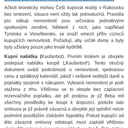
Ačkoli teoreticky mohou Češi kupovat reality v Rakousku
bez omezení, situace není vždy tak jednoduchá. Pravidla
pro nákup nemovitostí jsou určována jednotlivými
spolkovými zeměmi. Některé z nich, jako například
Tyrolsko a Vorarlbersko, se snaží omezit příliv cizinců
kupujících nemovitosti. Požadují, aby určité domy a byty
byly užívány pouze jako trvalé bydliště.
Kupní nabídka (
Kaufanbot). Prvním krokem je obvykle
podepsat nabídku koupě („Kaufanbot“). Tento stručný
dokument uvádí podrobnosti o nemovitosti, sjednanou
cenu a splátkový kalendář, jakož i veškeré vedlejší daně a
poplatky spojené s nákupem. Vybraná nemovitost je poté
stažena z trhu. Většinou se to obejde bez zaplacení
rezervačního poplatku, ale při podpisu je již třeba mít
všechny prostředky ke koupi k dispozici, protože tato
smlouva je již právně závazná a obvykle její splnění nelze
podmínit pozdějším získáním hypotéky. Pokud kupující od
této závazné smlouvy odstoupí, musí zaplatit většinou