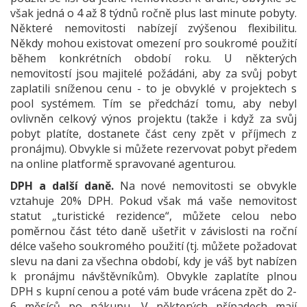
však jedná o 4 až 8 týdnů ročně plus last minute pobyty.
Některé nemovitosti nabízejí zvýšenou flexibilitu.
Někdy mohou existovat omezení pro soukromé použití
během konkrétních období roku. U některých
nemovitostí jsou majitelé požádáni, aby za svůj pobyt
zaplatili sníženou cenu - to je obvyklé v projektech s
pool systémem. Tím se předchází tomu, aby nebyl
ovlivněn celkový výnos projektu (takže i když za svůj
pobyt platíte, dostanete část ceny zpět v příjmech z
pronájmu). Obvykle si můžete rezervovat pobyt předem
na online platformě spravované agenturou.
DPH a další daně.
Na nové nemovitosti se obvykle
vztahuje 20% DPH. Pokud však má vaše nemovitost
statut „turistické rezidence“, můžete celou nebo
poměrnou část této daně ušetřit v závislosti na roční
délce vašeho soukromého použití (tj. můžete požadovat
slevu na dani za všechna období, kdy je váš byt nabízen
k pronájmu návštěvníkům). Obvykle zaplatíte plnou
DPH s kupní cenou a poté vám bude vrácena zpět do 2-
6 měsíců po nákupu. V některých případech mají