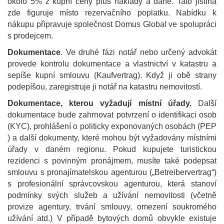
okolo 5% z kupní ceny plus náklady a daně. Tato jistina
zde figuruje místo rezervačního poplatku. Nabídku k
nákupu připravuje společnost Domus Global ve spolupráci
s prodejcem.
Dokumentace
. Ve druhé fázi notář nebo určený advokát
provede kontrolu dokumentace a vlastnictví v katastru a
sepíše kupní smlouvu (Kaufvertrag). Když ji obě strany
podepíšou, zaregistruje ji notář na katastru nemovitostí.
Dokumentace, kterou vyžadují místní úřady.
Další
dokumentace bude zahrnovat potvrzení o identifikaci osob
(KYC), prohlášení o politicky exponovaných osobách (PEP
) a další dokumenty, které mohou být vyžadovány místními
úřady v daném regionu. Pokud kupujete turistickou
rezidenci s povinným pronájmem, musíte také podepsat
smlouvu s pronajímatelskou agenturou („Betreibervertrag“)
s profesionální správcovskou agenturou, která stanoví
podmínky svých služeb a užívání nemovitosti (včetně
provize agentury, trvání smlouvy, omezení soukromého
užívání atd.) V případě bytových domů obvykle existuje