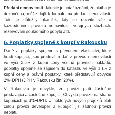
Předání nemovitosti.
Jakmile je notář oznámí, že platba je
dokončena, může dojít k formálnímu předání nemovitosti.
Toto je důležitý okamžik, kdy se dozvíte vše o
každodenním provozu nemovitosti, veřejných službách,
rezervování soukromého pobytu atd.
6. Poplatky spojené s koupí v Rakousku
Daně a poplatky spojené s převodem vlastnictví, které
hradí kupující, jsou především daň z převodu nemovitosti
ve výši 3,5% z kupní ceny včetně právních nákladů,
poplatky spojené se zápisem do katastru ve výši 1,1% z
kupní ceny a právní poplatky, které představují obvykle
2%+DPH (DPH v Rakousku činí 20%).
V Rakousku je obvyklé, že provizi platí částečně
prodávající a částečně kupující. Obvyklá provize na straně
kupujících je 3%+DPH. U některých nových projektů platí
celou provizi developer a kupující již žádnou provizi
neplatí.