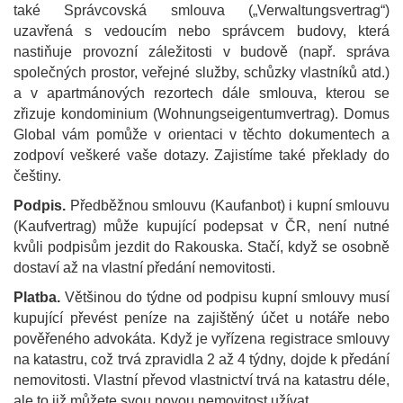
také Správcovská smlouva („Verwaltungsvertrag“)
uzavřená s vedoucím nebo správcem budovy, která
nastiňuje provozní záležitosti v budově (např. správa
společných prostor, veřejné služby, schůzky vlastníků atd.)
a v apartmánových rezortech dále smlouva, kterou se
zřizuje kondominium (Wohnungseigentumvertrag). Domus
Global vám pomůže v orientaci v těchto dokumentech a
zodpoví veškeré vaše dotazy. Zajistíme také překlady do
češtiny.
Podpis.
Předběžnou smlouvu (Kaufanbot) i kupní smlouvu
(Kaufvertrag) může kupující podepsat v ČR, není nutné
kvůli podpisům jezdit do Rakouska. Stačí, když se osobně
dostaví až na vlastní předání nemovitosti.
Platba.
Většinou do týdne od podpisu kupní smlouvy musí
kupující převést peníze na zajištěný účet u notáře nebo
pověřeného advokáta. Když je vyřízena registrace smlouvy
na katastru, což trvá zpravidla 2 až 4 týdny, dojde k předání
nemovitosti. Vlastní převod vlastnictví trvá na katastru déle,
ale to již můžete svou novou nemovitost užívat.