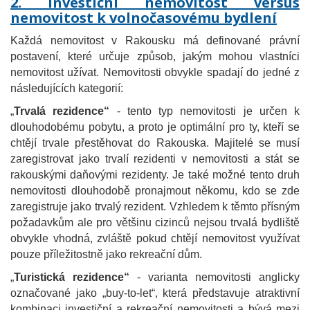
2. Investiční nemovitost versus
nemovitost k volnočasovému bydlení
Každá nemovitost v Rakousku má definované právní
postavení, které určuje způsob, jakým mohou vlastníci
nemovitost užívat. Nemovitosti obvykle spadají do jedné z
následujících kategorií:
„
Trvalá rezidence“
- tento typ nemovitosti je určen k
dlouhodobému pobytu, a proto je optimální pro ty, kteří se
chtějí trvale přestěhovat do Rakouska. Majitelé se musí
zaregistrovat jako trvalí rezidenti v nemovitosti a stát se
rakouskými daňovými rezidenty. Je také možné tento druh
nemovitosti dlouhodobě pronajmout někomu, kdo se zde
zaregistruje jako trvalý rezident. Vzhledem k těmto přísným
požadavkům ale pro většinu cizinců nejsou trvalá bydliště
obvykle vhodná, zvláště pokud chtějí nemovitost využívat
pouze příležitostně jako rekreační dům.
„
Turistická rezidence“
- varianta nemovitosti anglicky
označované jako „buy-to-let“, která představuje atraktivní
kombinaci investiční a rekreační nemovitosti a bývá mezi