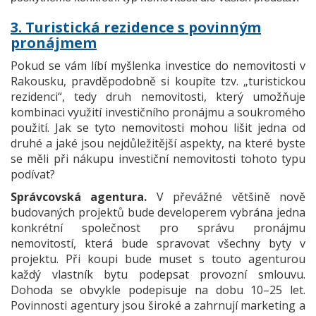
3. Turistická rezidence s povinným
pronájmem
Pokud se vám líbí myšlenka investice do nemovitosti v
Rakousku, pravděpodobně si koupíte tzv. „turistickou
rezidenci“, tedy druh nemovitosti, který umožňuje
kombinaci využití investičního pronájmu a soukromého
použití. Jak se tyto nemovitosti mohou lišit jedna od
druhé a jaké jsou nejdůležitější aspekty, na které byste
se měli při nákupu investiční nemovitosti tohoto typu
podívat?
Správcovská agentura.
V převážné většině nově
budovaných projektů bude developerem vybrána jedna
konkrétní společnost pro správu pronájmu
nemovitostí, která bude spravovat všechny byty v
projektu. Při koupi bude muset s touto agenturou
každý vlastník bytu podepsat provozní smlouvu.
Dohoda se obvykle podepisuje na dobu 10–25 let.
Povinnosti agentury jsou široké a zahrnují marketing a