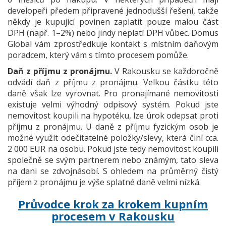
developeři předem připravené jednodušší řešení, takže
někdy je kupující povinen zaplatit pouze malou část
DPH (např. 1–2%) nebo jindy neplatí DPH vůbec. Domus
Global vám zprostředkuje kontakt s místním daňovým
poradcem, který vám s tímto procesem pomůže.
Daň z příjmu z pronájmu.
V Rakousku se každoročně
odvádí daň z příjmu z pronájmu. Velkou částku této
daně však lze vyrovnat. Pro pronajímané nemovitosti
existuje velmi výhodný odpisový systém. Pokud jste
nemovitost koupili na hypotéku, lze úrok odepsat proti
příjmu z pronájmu. U daně z příjmu fyzickým osob je
možné využít odečitatelné položky/slevy, která činí cca.
2 000 EUR na osobu. Pokud jste tedy nemovitost koupili
společně se svým partnerem nebo známým, tato sleva
na dani se zdvojnásobí. S ohledem na průměrný čistý
příjem z pronájmu je výše splatné daně velmi nízká.
Průvodce krok za krokem kupním
procesem v Rakousku