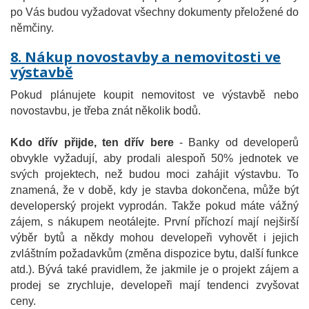
po Vás budou vyžadovat všechny dokumenty přeložené do
němčiny.
8. Nákup novostavby a nemovitosti ve
výstavbě
Pokud plánujete koupit nemovitost ve výstavbě nebo
novostavbu, je třeba znát několik bodů.
Kdo dřív přijde, ten dřív bere
- Banky od developerů
obvykle vyžadují, aby prodali alespoň 50% jednotek ve
svých projektech, než budou moci zahájit výstavbu. To
znamená, že v době, kdy je stavba dokončena, může být
developerský projekt vyprodán. Takže pokud máte vážný
zájem, s nákupem neotálejte. První příchozí mají nejširší
výběr bytů a někdy mohou developeři vyhovět i jejich
zvláštním požadavkům (změna dispozice bytu, další funkce
atd.). Bývá také pravidlem, že jakmile je o projekt zájem a
prodej se zrychluje, developeři mají tendenci zvyšovat
ceny.