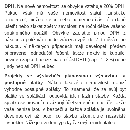
DPH.
Na nové nemovitosti se obvykle vztahuje 20% DPH.
Pokud však má vaše nemovitost statut „turistické
rezidence“, můžete celou nebo poměrnou část této daně
ušetřit nebo získat zpět v závislosti na roční délce vašeho
soukromého použití. Obvykle zaplatíte plnou DPH z
nákupu a poté vám bude vrácena zpět do 2-6 měsíců po
nákupu. V některých případech mají developeři předem
připravené jednodušší řešení, takže někdy je kupující
povinen zaplatit pouze malou část DPH (např. 1–2%) nebo
jindy neplatí DPH vůbec.
Projekty ve výstavbě/s plánovanou výstavbou a
postupné platby.
Nákup takovéto nemovitosti nabízí
výhodné postupné splátky. To znamená, že za svůj byt
platíte ve splátkách odpovídajících fázím stavby. Každá
splátka se provádí na vázaný účet vedeném u notáře, takže
vaše peníze jsou v bezpečí a každá splátka je uvolněna
developerovi až poté, co stavbu zkontroluje nezávislý
inspektor. Níže je uveden typický časový rozvrh plateb: