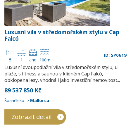
Luxusní vila v středomořském stylu v Cap
Falcó
ID: SP0619
5
1
ano
100m
Luxusní dvoupodlažní vila v středomořském stylu, u
pláže, s fitness a saunou v klidném Cap Falcó,
obklopena lesy, vhodná i jako investiční nemovitost...
89 537 850 Kč
Španělsko
Mallorca
Zobrazit detail