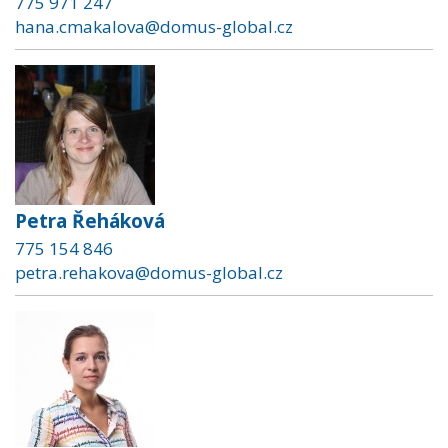
775 971 247
hana.cmakalova@domus-global.cz
Petra Řeháková
775 154 846
petra.rehakova@domus-global.cz