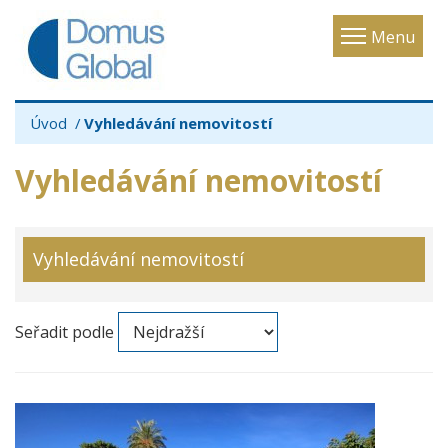
Toggle
Menu
navigatio
Úvod
Vyhledávání nemovitostí
Vyhledávání nemovitostí
Vyhledávání nemovitostí
Seřadit podle