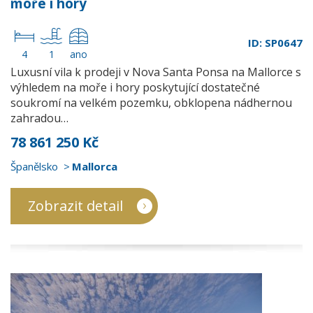
moře i hory
ID: SP0647
4
1
ano
Luxusní vila k prodeji v Nova Santa Ponsa na Mallorce s
výhledem na moře i hory poskytující dostatečné
soukromí na velkém pozemku, obklopena nádhernou
zahradou…
78 861 250 Kč
Španělsko
Mallorca
Zobrazit detail