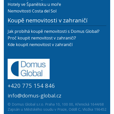
Hotely ve Španělsku u moře
Nemovitosti Costa del Sol
Koupě nemovitosti v zahraničí
Jak probíhá koupě nemovitosti s Domus Global?
Proč koupit nemovitost v zahraničí?
Kde koupit nemovitost v zahraničí
+420 775 154 846
info@domus-global.cz
© Domus Global s.r.o. Praha 10, 100 00, Křenická 1644/68
Zapsán u Městského soudu v Praze, Oddíl C, Vložka 196452