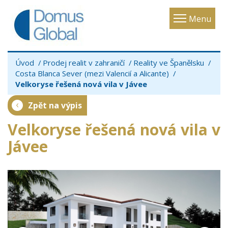
Toggle
Menu
navigatio
Úvod
Prodej realit v zahraničí
Reality ve Španělsku
Costa Blanca Sever (mezi Valencií a Alicante)
Velkoryse řešená nová vila v Jávee
Zpět na výpis
Velkoryse řešená nová vila v
Jávee