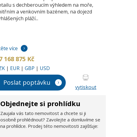
etailu s dechberoucím výhledem na moře,
nitřním a venkovním bazénem, na dojezd
hlášených pláží...
těte více
7 168 875 Kč
ZK
|
EUR
|
GBP
|
USD
Poslat poptávku
vytiskout
Objednejte si prohlídku
Zaujala vás tato nemovitost a chcete si ji
osobně prohlédnout? Zavolejte a domluvíme se
na prohlídce. Prodej této nemovitosti zajišťuje: