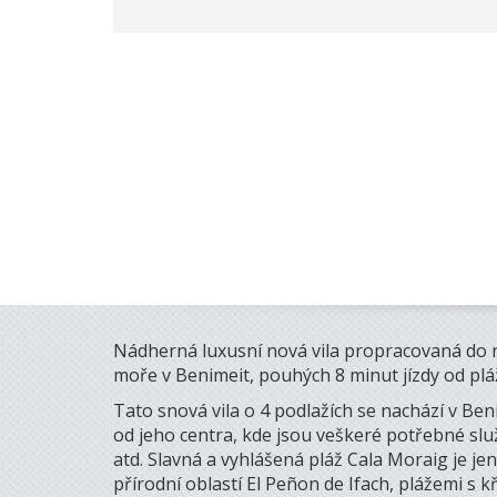
Nádherná luxusní nová vila propracovaná do 
moře v Benimeit, pouhých 8 minut jízdy od plá
Tato snová vila o 4 podlažích se nachází v Ben
od jeho centra, kde jsou veškeré potřebné sl
atd. Slavná a vyhlášená pláž Cala Moraig je j
přírodní oblastí El Peñon de Ifach, plážemi s 