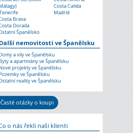
Málagy)
Costa Calida
Tenerife
Madrid
Costa Brava
Costa Dorada
Ostatní Španělsko
Další nemovitosti ve Španělsku
Domy a vily ve Španělsku
Byty a apartmány ve Španělsku
Nové projekty ve Španělsku
Pozemky ve Španělsku
Ostatní reality ve Španělsku
Časté otázky o koupi
Co o nás řekli naši klienti