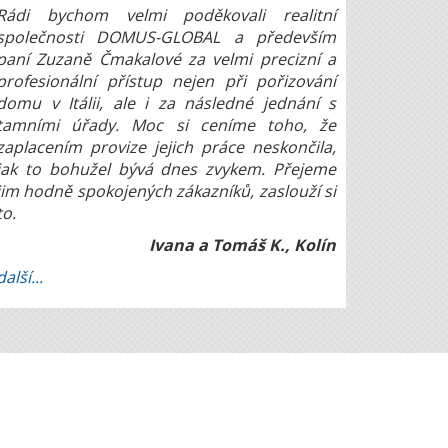
Rádi bychom velmi poděkovali realitní
společnosti DOMUS-GLOBAL a především
paní Zuzaně Čmakalové za velmi precizní a
profesionální přístup nejen při pořizování
domu v Itálii, ale i za následné jednání s
tamními úřady. Moc si ceníme toho, že
zaplacením provize jejich práce neskončila,
jak to bohužel bývá dnes zvykem. Přejeme
jim hodně spokojených zákazníků, zaslouží si
to.
Ivana a Tomáš K., Kolín
další...