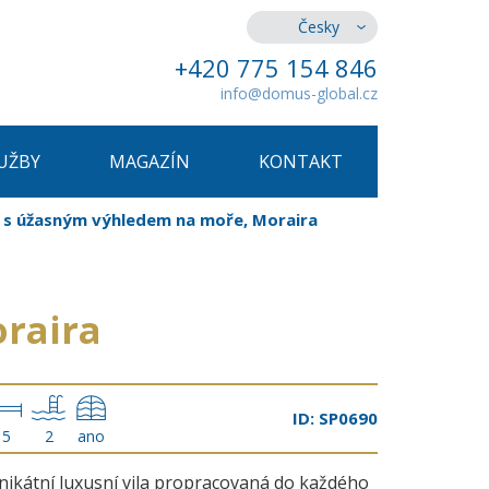
Česky
+420 775 154 846
info@domus-global.cz
UŽBY
MAGAZÍN
KONTAKT
a s úžasným výhledem na moře, Moraira
oraira
ID: SP0690
5
2
ano
nikátní luxusní vila propracovaná do každého