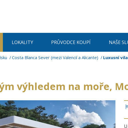
LOKALITY
PRŮVODCE KOUPÍ
NAŠE SL
lsku
Costa Blanca Sever (mezi Valencií a Alicante)
Luxusní vil
sným výhledem na moře, M
U