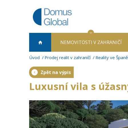
NEMOVITOSTI
V ZAHRANIČÍ
Úvod
Prodej realit v zahraničí
Reality ve Španě
Zpět na výpis
Luxusní vila s úža