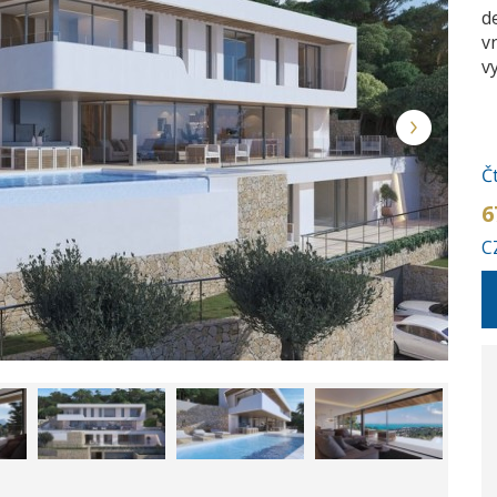
d
v
vy
Č
6
C