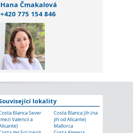
Hana Čmakalová
+420 775 154 846
Související lokality
Costa Blanca Sever
Costa Blanca Jih (na
(mezi Valencií a
jih od Alicante)
Alicante)
Mallorca
Costa del Sol (okolí
Costa Almeria