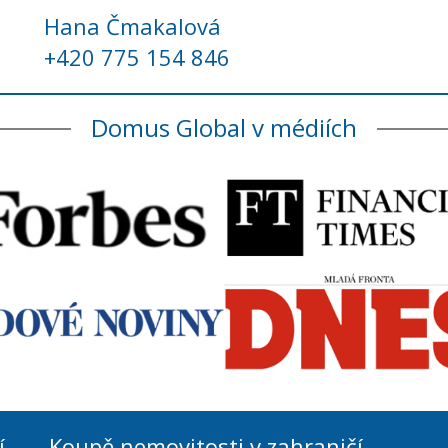
Hana Čmakalová
+420 775 154 846
Domus Global v médiích
í
Koupě nemovitosti v zahraničí