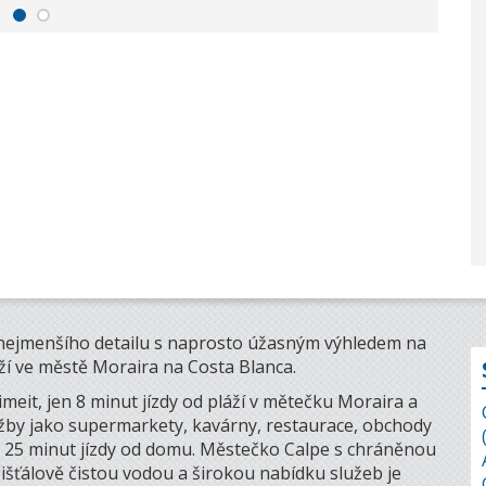
nejmenšího detailu s naprosto úžasným výhledem na
ží ve městě Moraira na Costa Blanca.
imeit, jen 8 minut jízdy od pláží v mětečku Moraira a
užby jako supermarkety, kavárny, restaurace, obchody
en 25 minut jízdy od domu. Městečko Calpe s chráněnou
křišťálově čistou vodou a širokou nabídku služeb je