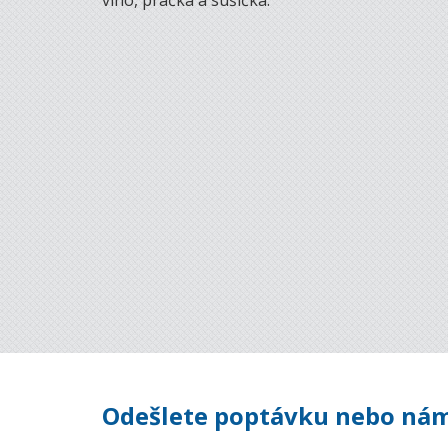
víno, pračka a sušička.
Odešlete poptávku nebo nám