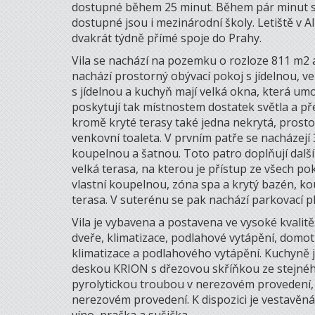
dostupné během 25 minut. Během pár minut se
dostupné jsou i mezinárodní školy. Letiště v Ali
dvakrát týdně přímé spoje do Prahy.
Vila se nachází na pozemku o rozloze 811 m2 
nachází prostorný obývací pokoj s jídelnou, ve
s jídelnou a kuchyň mají velká okna, která um
poskytují tak místnostem dostatek světla a př
kromě kryté terasy také jedna nekrytá, prost
venkovní toaleta. V prvním patře se nacházejí 3 
koupelnou a šatnou. Toto patro doplňují další 
velká terasa, na kterou je přístup ze všech pok
vlastní koupelnou, zóna spa a krytý bazén, kou
terasa. V suterénu se pak nachází parkovací p
Vila je vybavena a postavena ve vysoké kvalit
dveře, klimatizace, podlahové vytápění, domotic
klimatizace a podlahového vytápění. Kuchyně
deskou KRION s dřezovou skříňkou ze stejného
pyrolytickou troubou v nerezovém provedení,
nerezovém provedení. K dispozici je vestavěná