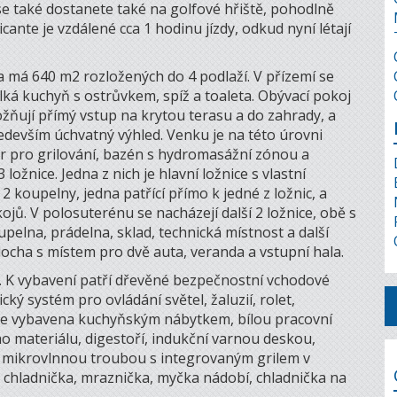
 také dostanete také na golfové hřiště, pohodlně
cante je vzdálené cca 1 hodinu jízdy, odkud nyní létají
a má 640 m2 rozložených do 4 podlaží. V přízemí se
lká kuchyň s ostrůvkem, spíž a toaleta. Obývací pokoj
ožňují přímý vstup na krytou terasu a do zahrady, a
edevším úchvatný výhled. Venku je na této úrovni
or pro grilování, bazén s hydromasážní zónou a
ložnice. Jedna z nich je hlavní ložnice s vlastní
2 koupelny, jedna patřící přímo k jedné z ložnic, a
ojů. V polosuterénu se nacházejí další 2 ložnice, obě s
pelna, prádelna, sklad, technická místnost a další
locha s místem pro dvě auta, veranda a vstupní hala.
ě. K vybavení patří dřevěné bezpečnostní vchodové
ký systém pro ovládání světel, žaluzií, rolet,
 je vybavena kuchyňským nábytkem, bílou pracovní
 materiálu, digestoří, indukční varnou deskou,
 mikrovlnnou troubou s integrovaným grilem v
 chladnička, mraznička, myčka nádobí, chladnička na