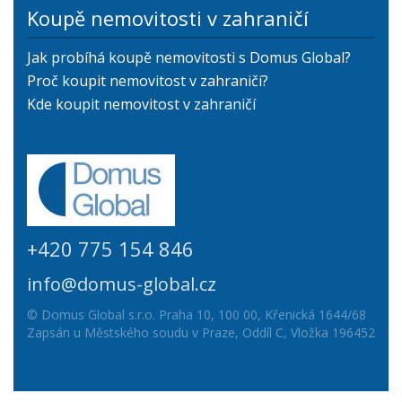
Koupě nemovitosti v zahraničí
Jak probíhá koupě nemovitosti s Domus Global?
Proč koupit nemovitost v zahraničí?
Kde koupit nemovitost v zahraničí
+420 775 154 846
info@domus-global.cz
© Domus Global s.r.o. Praha 10, 100 00, Křenická 1644/68
Zapsán u Městského soudu v Praze, Oddíl C, Vložka 196452