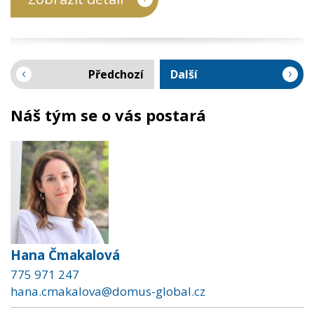
Předchozí
Další
Náš tým se o vás postará
Hana Čmakalová
775 971 247
hana.cmakalova@domus-global.cz