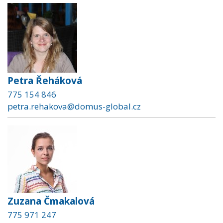
Petra Řeháková
775 154 846
petra.rehakova@domus-global.cz
Zuzana Čmakalová
775 971 247