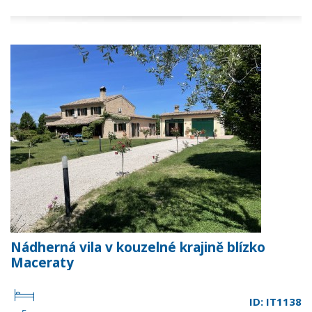
Nádherná vila v kouzelné krajině blízko
Maceraty
ID: IT1138