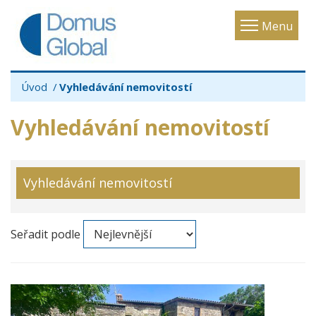
Toggle
Menu
navigatio
Úvod
Vyhledávání nemovitostí
Vyhledávání nemovitostí
Vyhledávání nemovitostí
Seřadit podle