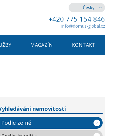
Česky
+420 775 154 846
info@domus-global.cz
UŽBY
MAGAZÍN
KONTAKT
Vyhledávání nemovitostí
Podle země