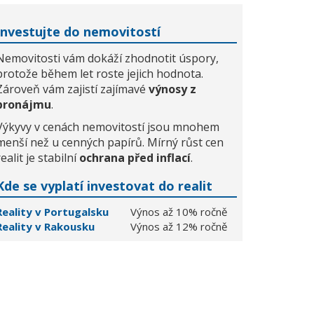
Investujte do nemovitostí
Nemovitosti vám dokáží zhodnotit úspory,
protože během let roste jejich hodnota.
Zároveň vám zajistí zajímavé
výnosy z
pronájmu
.
Výkyvy v cenách nemovitostí jsou mnohem
menší než u cenných papírů. Mírný růst cen
realit je stabilní
ochrana před inflací
.
Kde se vyplatí investovat do realit
Reality v Portugalsku
Výnos až 10% ročně
Reality v Rakousku
Výnos až 12% ročně