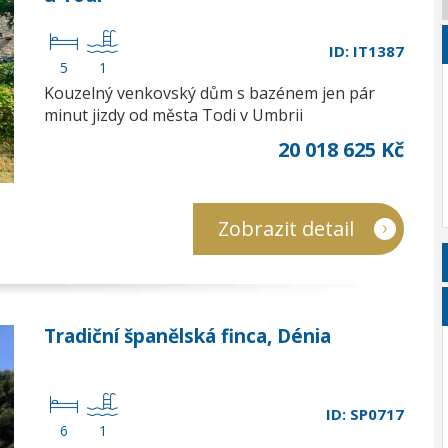
ID: IT1387
5
1
Kouzelný venkovský dům s bazénem jen pár
minut jizdy od města Todi v Umbrii
20 018 625 Kč
Zobrazit detail
Tradiční španělská finca, Dénia
ID: SP0717
6
1