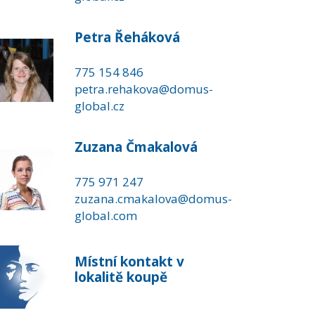
Petra Řeháková
775 154 846
petra.rehakova@domus-
global.cz
Zuzana Čmakalová
775 971 247
zuzana.cmakalova@domus-
global.com
Místní kontakt v
lokalitě koupě