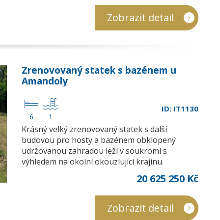
Zobrazit detail
Zrenovovaný statek s bazénem u
Amandoly
ID: IT1130
6
1
Krásný velký zrenovovaný statek s další
budovou pro hosty a bazénem obklopený
udržovanou zahradou leží v soukromí s
výhledem na okolní okouzlující krajinu.
20 625 250 Kč
Zobrazit detail