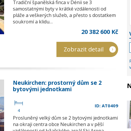
Tradiční španělská finca v Dénii se 3
samostatnými byty v krátké vzdálenosti od
pláže a veškerých služeb, a přesto s dostatkem
soukromí a klidu…
20 382 600 Kč
Zobrazit detail
Neukirchen: prostorný dům se 2
N
bytovými jednotkami
ID: AT0409
4
Prosluněný velký dům se 2 bytovými jednotkami
na okraji centra obce Neukirchen a v pěší
vzdálenosti od lyžařského areál Ski Arena