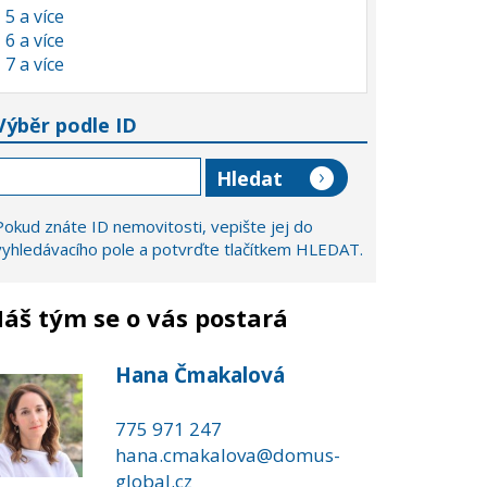
5 a více
6 a více
7 a více
Výběr podle ID
Pokud znáte ID nemovitosti, vepište jej do
vyhledávacího pole a potvrďte tlačítkem HLEDAT.
áš tým se o vás postará
Hana Čmakalová
775 971 247
hana.cmakalova@domus-
global.cz