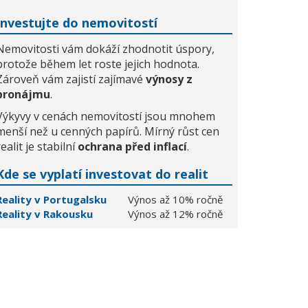
Investujte do nemovitostí
Nemovitosti vám dokáží zhodnotit úspory,
protože během let roste jejich hodnota.
Zároveň vám zajistí zajímavé
výnosy z
pronájmu
.
Výkyvy v cenách nemovitostí jsou mnohem
menší než u cenných papírů. Mírný růst cen
realit je stabilní
ochrana před inflací
.
Kde se vyplatí investovat do realit
Reality v Portugalsku
Výnos až 10% ročně
Reality v Rakousku
Výnos až 12% ročně