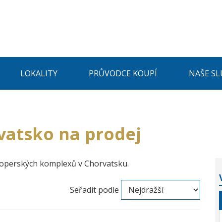
LOKALITY
PRŮVODCE KOUPÍ
NAŠE SL
vatsko na prodej
loperských komplexů v Chorvatsku.
Seřadit podle