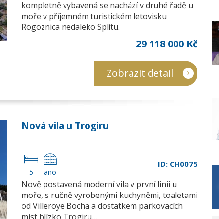
kompletně vybavená se nachází v druhé řadě u
moře v příjemném turistickém letovisku
Rogoznica nedaleko Splitu.
29 118 000 Kč
Zobrazit detail
Nová vila u Trogiru
ID: CH0075
5
ano
Nově postavená moderní vila v první linii u
moře, s ručně vyrobenými kuchyněmi, toaletami
od Villeroye Bocha a dostatkem parkovacích
míst blízko Trogiru…