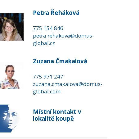
Petra Řeháková
775 154 846
petra.rehakova@domus-
global.cz
Zuzana Čmakalová
775 971 247
zuzana.cmakalova@domus-
global.com
Místní kontakt v
lokalitě koupě