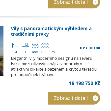
Zobrazit detail
Vily s panoramatickým výhledem a
tradičními prvky
ID: CH0100
4
1
ano
10 000m
Elegantní vily moderního designu na severu
Istrie mezi olivovými háji a vinohrady v
atraktivní lokalitě s bazénem a krytou terasou
pro odpočinek i zábavu
18 198 750 Kč
Zobrazit detail