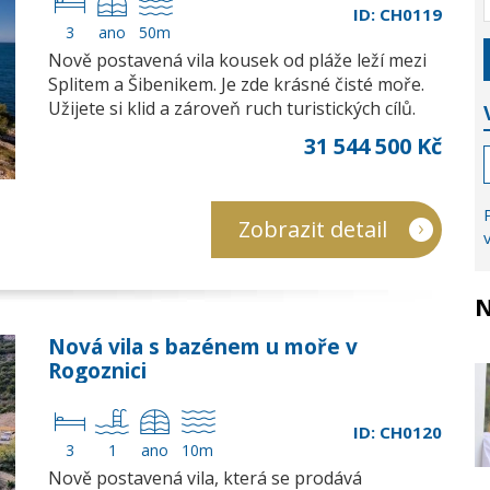
ID: CH0119
3
ano
50m
Nově postavená vila kousek od pláže leží mezi
Splitem a Šibenikem. Je zde krásné čisté moře.
Užijete si klid a zároveň ruch turistických cílů.
31 544 500 Kč
Zobrazit detail
N
Nová vila s bazénem u moře v
Rogoznici
ID: CH0120
3
1
ano
10m
Nově postavená vila, která se prodává