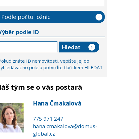
Podle počtu ložnic
Výběr podle ID
Pokud znáte ID nemovitosti, vepište jej do
vyhledávacího pole a potvrďte tlačítkem HLEDAT.
áš tým se o vás postará
Hana Čmakalová
775 971 247
hana.cmakalova@domus-
global.cz