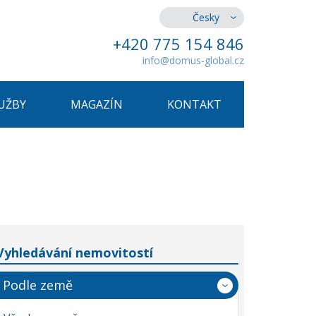
Česky
+420 775 154 846
info@domus-global.cz
UŽBY
MAGAZÍN
KONTAKT
Vyhledávání nemovitostí
Podle země