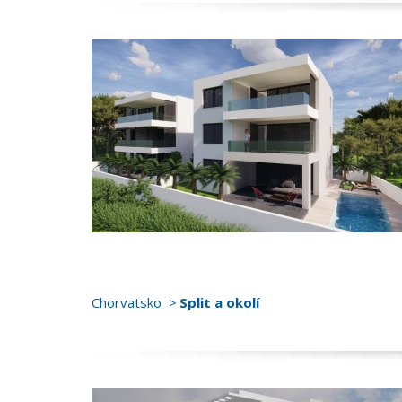
Chorvatsko
Split a okolí