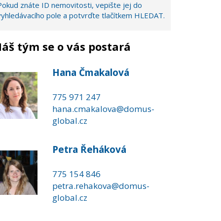
Pokud znáte ID nemovitosti, vepište jej do
vyhledávacího pole a potvrďte tlačítkem HLEDAT.
áš tým se o vás postará
Hana Čmakalová
775 971 247
hana.cmakalova@domus-
global.cz
Petra Řeháková
775 154 846
petra.rehakova@domus-
global.cz