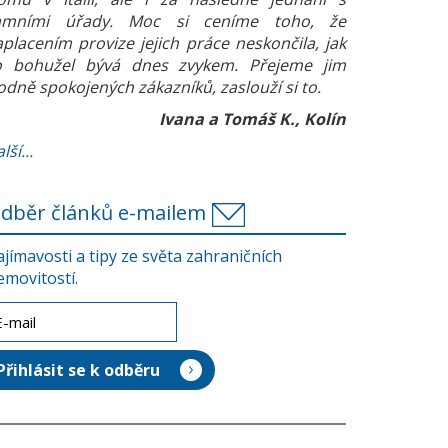
amními úřady. Moc si ceníme toho, že
aplacením provize jejich práce neskončila, jak
o bohužel bývá dnes zvykem. Přejeme jim
odně spokojených zákazníků, zaslouží si to.
Ivana a Tomáš K., Kolín
lší...
dběr článků e-mailem
ajímavosti a tipy ze světa zahraničních
emovitostí.