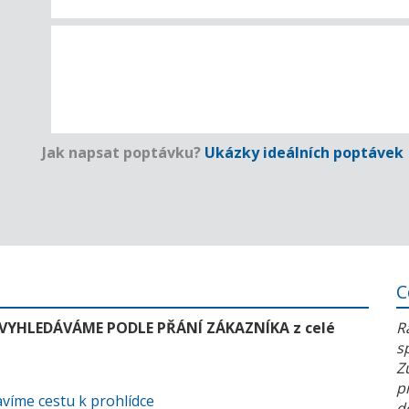
Jak napsat poptávku?
Ukázky ideálních poptávek
C
 VYHLEDÁVÁME PODLE PŘÁNÍ ZÁKAZNÍKA z celé
R
s
Z
p
víme cestu k prohlídce
d