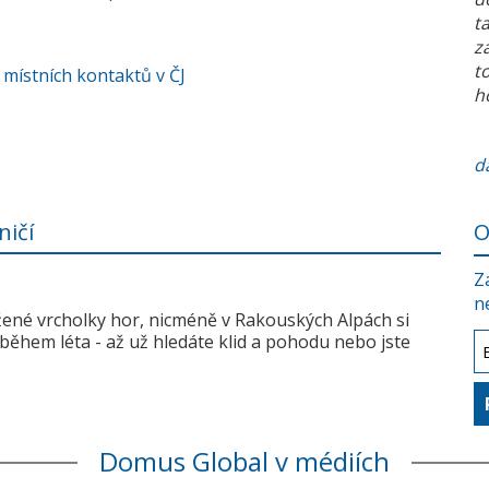
t
z
t
 místních kontaktů v ČJ
h
da
ničí
O
Z
n
žené vrcholky hor, nicméně v Rakouských Alpách si
během léta - až už hledáte klid a pohodu nebo jste
Domus Global v médiích