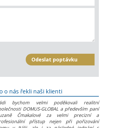
o o nás řekli naši klienti
ádi bychom velmi poděkovali realitní
polečnosti DOMUS-GLOBAL a především paní
uzaně Čmakalové za velmi precizní a
rofesionální přístup nejen při pořizování
omu v Itálii, ale i za následné jednání s