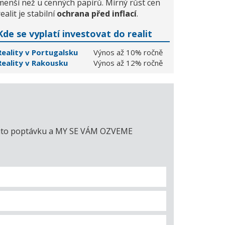
menší než u cenných papírů. Mírný růst cen
realit je stabilní
ochrana před inflací
.
Kde se vyplatí investovat do realit
Reality v Portugalsku
Výnos až 10% ročně
Reality v Rakousku
Výnos až 12% ročně
e tuto poptávku a MY SE VÁM OZVEME