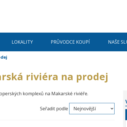
LOKALITY
PRŮVODCE KOUPÍ
NAŠE SL
odej
ská riviéra na prodej
loperských komplexů na Makarské riviéře.
Seřadit podle