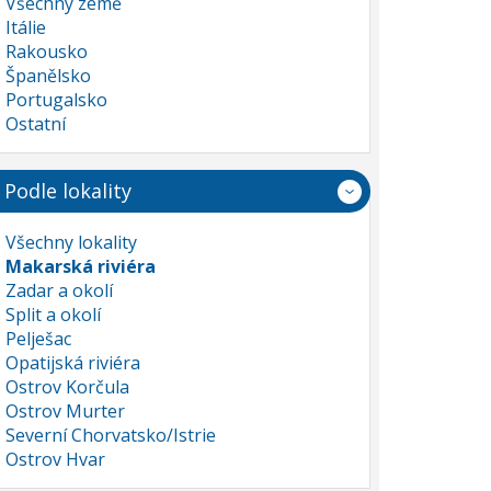
Všechny země
Itálie
Rakousko
Španělsko
Portugalsko
Ostatní
Podle lokality
Všechny lokality
Makarská riviéra
Zadar a okolí
Split a okolí
Pelješac
Opatijská riviéra
Ostrov Korčula
Ostrov Murter
Severní Chorvatsko/Istrie
Ostrov Hvar