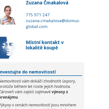
Zuzana Čmakalová
775 971 247
zuzana.cmakalova@domus-
global.com
Místní kontakt v
lokalitě koupě
Investujte do nemovitostí
Nemovitosti vám dokáží zhodnotit úspory,
protože během let roste jejich hodnota.
Zároveň vám zajistí zajímavé
výnosy z
pronájmu
.
Výkyvy v cenách nemovitostí jsou mnohem