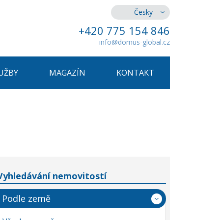
Česky
+420 775 154 846
info@domus-global.cz
UŽBY
MAGAZÍN
KONTAKT
Vyhledávání nemovitostí
Podle země