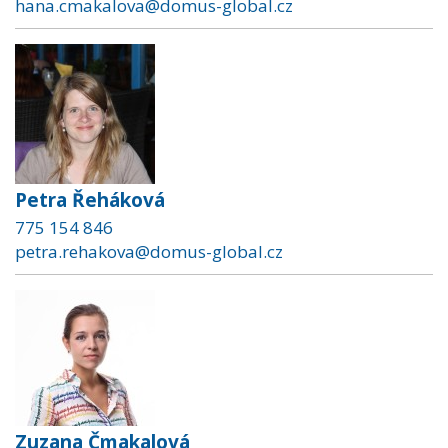
hana.cmakalova@domus-global.cz
Petra Řeháková
775 154 846
petra.rehakova@domus-global.cz
Zuzana Čmakalová