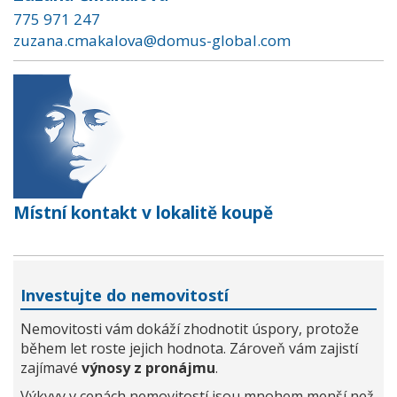
775 971 247
zuzana.cmakalova@domus-global.com
Místní kontakt v lokalitě koupě
Investujte do nemovitostí
Nemovitosti vám dokáží zhodnotit úspory, protože
během let roste jejich hodnota. Zároveň vám zajistí
zajímavé
výnosy z pronájmu
.
Výkyvy v cenách nemovitostí jsou mnohem menší než