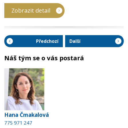
Zobrazit detail
Předchozí
Další
Náš tým se o vás postará
Hana Čmakalová
775 971 247