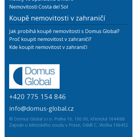
Nemovitosti Costa del Sol
Koupě nemovitosti v zahraničí
Jak probíhá koupě nemovitosti s Domus Global?
Proč koupit nemovitost v zahraničí?
Kde koupit nemovitost v zahraničí
+420 775 154 846
info@domus-global.cz
© Domus Global s.r.o. Praha 10, 100 00, Křenická 1644/68
Zapsán u Městského soudu v Praze, Oddíl C, Vložka 196452