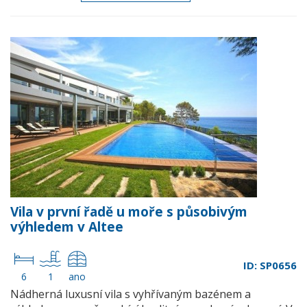
Vila v první řadě u moře s působivým
výhledem v Altee
ID: SP0656
6
1
ano
Nádherná luxusní vila s vyhřívaným bazénem a