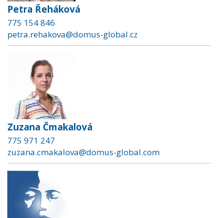
Petra Řeháková
775 154 846
petra.rehakova@domus-global.cz
Zuzana Čmakalová
775 971 247
zuzana.cmakalova@domus-global.com