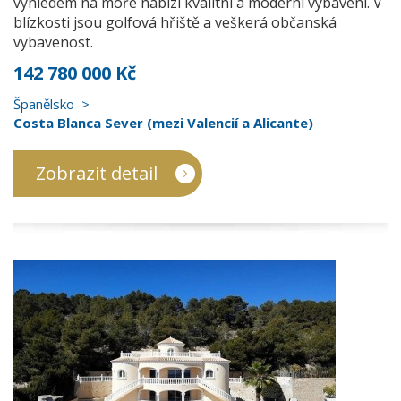
výhledem na moře nabízí kvalitní a moderní vybavení. V
blízkosti jsou golfová hřiště a veškerá občanská
vybavenost.
142 780 000 Kč
Španělsko
Costa Blanca Sever (mezi Valencií a Alicante)
Zobrazit detail