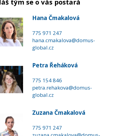
áš tým se o vás postará
Hana Čmakalová
775 971 247
hana.cmakalova@domus-
global.cz
Petra Řeháková
775 154 846
petra.rehakova@domus-
global.cz
Zuzana Čmakalová
775 971 247
zuzana.cmakalova@domus-