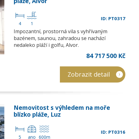
pláže, Alvor
ID: PT0317
4
1
Impozantní, prostorná vila s vyhřívaným
bazénem, saunou, zahradou se nachází
nedaleko pláží i golfu, Alvor.
84 717 500 Kč
Zobrazit detail
Nemovitost s výhledem na moře
blízko pláže, Luz
ID: PT0316
5
ano
600m