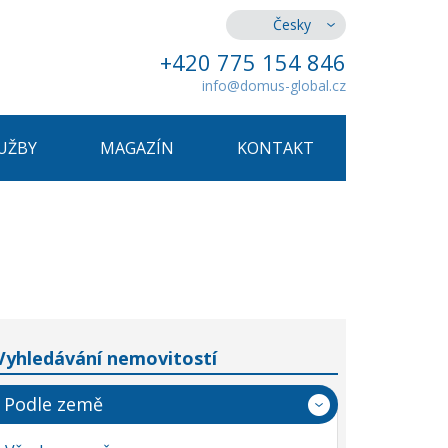
Česky
+420 775 154 846
info@domus-global.cz
UŽBY
MAGAZÍN
KONTAKT
Vyhledávání nemovitostí
Podle země