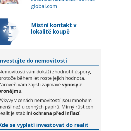
global.com
Místní kontakt v
lokalitě koupě
Investujte do nemovitostí
Nemovitosti vám dokáží zhodnotit úspory,
protože během let roste jejich hodnota.
Zároveň vám zajistí zajímavé
výnosy z
pronájmu
.
Výkyvy v cenách nemovitostí jsou mnohem
menší než u cenných papírů. Mírný růst cen
realit je stabilní
ochrana před inflací
.
Kde se vyplatí investovat do realit