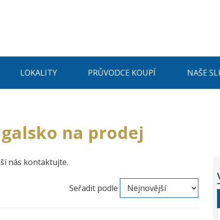
LOKALITY
PRŮVODCE KOUPÍ
NAŠE SL
galsko na prodej
ší nás kontaktujte.
Seřadit podle