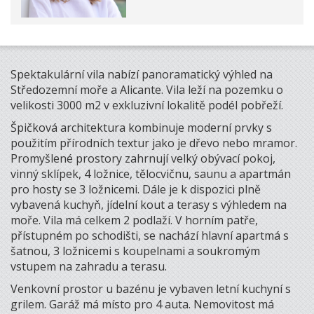
Spektakulární vila nabízí panoramatický výhled na
Středozemní moře a Alicante. Vila leží na pozemku o
velikosti 3000 m2 v exkluzivní lokalitě podél pobřeží.
Špičková architektura kombinuje moderní prvky s
použitím přírodních textur jako je dřevo nebo mramor.
Promyšlené prostory zahrnují velký obývací pokoj,
vinný sklípek, 4 ložnice, tělocvičnu, saunu a apartmán
pro hosty se 3 ložnicemi. Dále je k dispozici plně
vybavená kuchyň, jídelní kout a terasy s výhledem na
moře. Vila má celkem 2 podlaží. V horním patře,
přístupném po schodišti, se nachází hlavní apartmá s
šatnou, 3 ložnicemi s koupelnami a soukromým
vstupem na zahradu a terasu.
Venkovní prostor u bazénu je vybaven letní kuchyní s
grilem. Garáž má místo pro 4 auta. Nemovitost má