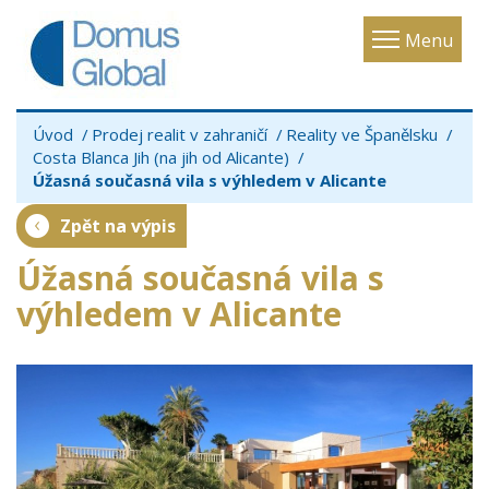
Toggle
Menu
navigatio
Úvod
Prodej realit v zahraničí
Reality ve Španělsku
Costa Blanca Jih (na jih od Alicante)
Úžasná současná vila s výhledem v Alicante
Zpět na výpis
Úžasná současná vila s
výhledem v Alicante