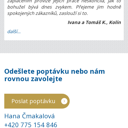
zaplacením provize jejich práce neskončila, jak to
bohužel bývá dnes zvykem. Přejeme jim hodně
spokojených zákazníků, zaslouží si to.
Ivana a Tomáš K., Kolín
další...
Odešlete poptávku nebo nám
rovnou zavolejte
Poslat poptávku
Hana Čmakalová
+420 775 154 846