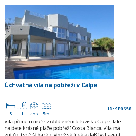
Úchvatná vila na pobřeží v Calpe
ID: SP0658
5
1
ano
5m
Vila přímo u moře v oblíbeném letovisku Calpe, kde
najdete krásné pláže pobřeží Costa Blanca. Vila má
vnitřní i vnější bazén, vinný sklípek a další vybavení.