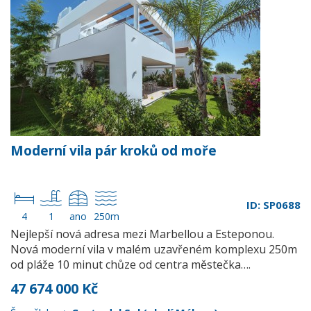
Moderní vila pár kroků od moře
ID: SP0688
4
1
ano
250m
Nejlepší nová adresa mezi Marbellou a Esteponou.
Nová moderní vila v malém uzavřeném komplexu 250m
od pláže 10 minut chůze od centra městečka….
47 674 000 Kč