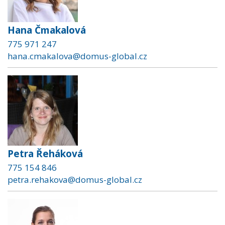
Hana Čmakalová
775 971 247
hana.cmakalova@domus-global.cz
Petra Řeháková
775 154 846
petra.rehakova@domus-global.cz