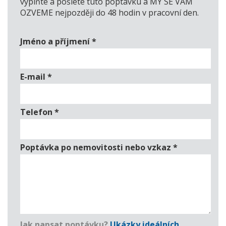
vyplňte a pošlete tuto poptávku a MY SE VÁM
OZVEME nejpozději do 48 hodin v pracovní den.
Jméno a příjmení
*
E-mail
*
Telefon
*
Poptávka po nemovitosti nebo vzkaz
*
Jak napsat poptávku?
Ukázky ideálních