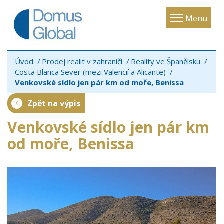
Toggle
Menu
navigatio
Úvod
Prodej realit v zahraničí
Reality ve Španělsku
Costa Blanca Sever (mezi Valencií a Alicante)
Venkovské sídlo jen pár km od moře, Benissa
Zpět na výpis
Venkovské sídlo jen pár km
od moře, Benissa