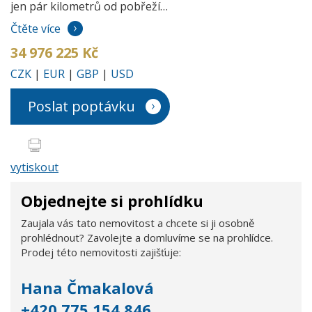
jen pár kilometrů od pobřeží…
Čtěte více
34 976 225 Kč
CZK
|
EUR
|
GBP
|
USD
Poslat poptávku
vytiskout
Objednejte si prohlídku
Zaujala vás tato nemovitost a chcete si ji osobně
prohlédnout? Zavolejte a domluvíme se na prohlídce.
Prodej této nemovitosti zajišťuje:
Hana Čmakalová
+420 775 154 846