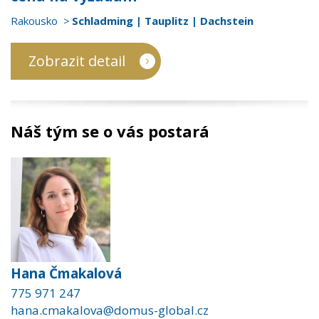
Rakousko
Schladming | Tauplitz | Dachstein
Zobrazit detail
Náš tým se o vás postará
Hana Čmakalová
775 971 247
hana.cmakalova@domus-global.cz