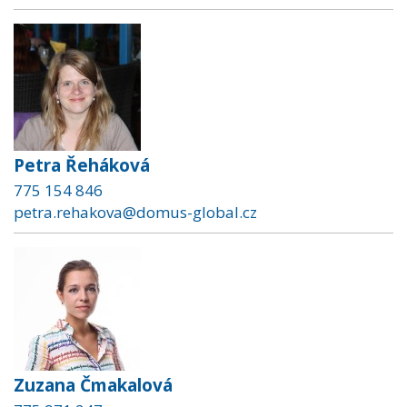
Petra Řeháková
775 154 846
petra.rehakova@domus-global.cz
Zuzana Čmakalová