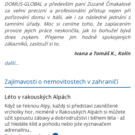
DOMUS-GLOBAL a především paní Zuzaně Čmakalové
za velmi precizní a profesionální přístup nejen při
pořizování domu v Itálii, ale i za následné jednání s
tamními úřady. Moc si ceníme toho, že zaplacením
provize jejich práce neskončila, jak to bohužel bývá
dnes zvykem. Přejeme jim hodně spokojených
zákazníků, zaslouží si to.
Ivana a Tomáš K., Kolín
další...
Zajímavosti o nemovitostech v zahraničí
Léto v rakouských Alpách
Když se řeknou Alpy, každý si představí zasněžené
vrcholky hor, nicméně v Rakouských Alpách si můžete
užít spoustu zábavy a dobrodružství i během léta - až
už hledáte klid a pohodu nebo jste vyznavačem
adrenalinu...