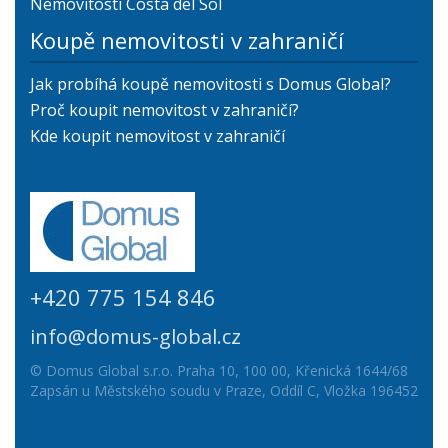
Nemovitosti Costa del Sol
Koupě nemovitosti v zahraničí
Jak probíhá koupě nemovitosti s Domus Global?
Proč koupit nemovitost v zahraničí?
Kde koupit nemovitost v zahraničí
+420 775 154 846
info@domus-global.cz
© Domus Global s.r.o. Praha 10, 100 00, Křenická 1644/68
Zapsán u Městského soudu v Praze, Oddíl C, Vložka 196452