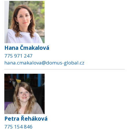
Hana Čmakalová
775 971 247
hana.cmakalova@domus-global.cz
Petra Řeháková
775 154 846