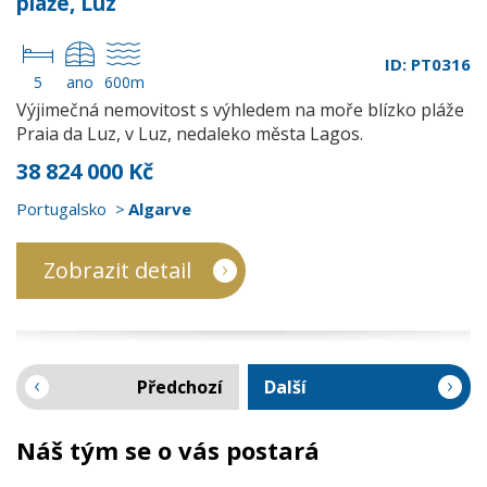
pláže, Luz
ID: PT0316
5
ano
600m
Výjimečná nemovitost s výhledem na moře blízko pláže
Praia da Luz, v Luz, nedaleko města Lagos.
38 824 000 Kč
Portugalsko
Algarve
Zobrazit detail
Předchozí
Další
Náš tým se o vás postará