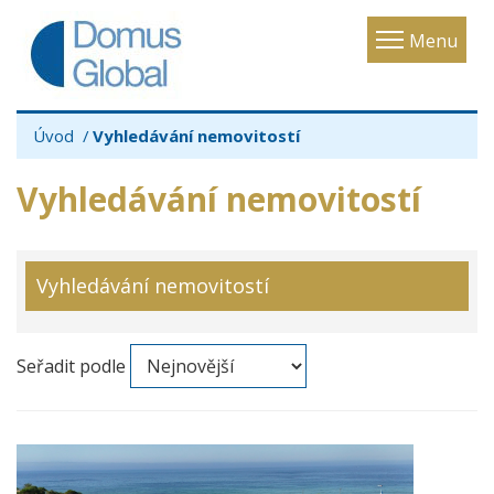
Toggle
Menu
navigatio
Úvod
Vyhledávání nemovitostí
Vyhledávání nemovitostí
Vyhledávání nemovitostí
Seřadit podle