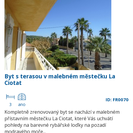
Byt s terasou v malebném městečku La
Ciotat
ID: FR0070
3
ano
Kompletně zrenovovaný byt se nachází v malebném
přístavním městečku La Ciotat, které Vás uchvátí
pohledy na barevné rybářské loďky na pozadí
modravého moře...