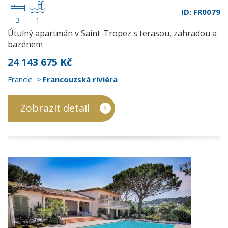
ID: FR0079
3
1
Útulný apartmán v Saint-Tropez s terasou, zahradou a
bazénem
24 143 675 Kč
Francie
Francouzská riviéra
Zobrazit detail