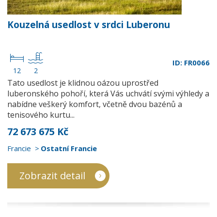
Kouzelná usedlost v srdci Luberonu
ID: FR0066
12
2
Tato usedlost je klidnou oázou uprostřed
luberonského pohoří, která Vás uchvátí svými výhledy a
nabídne veškerý komfort, včetně dvou bazénů a
tenisového kurtu...
72 673 675 Kč
Francie
Ostatní Francie
Zobrazit detail