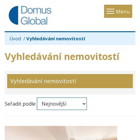
Toggle
Menu
navigatio
Úvod
Vyhledávání nemovitostí
Vyhledávání nemovitostí
Vyhledávání nemovitostí
Seřadit podle