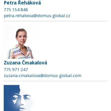
Petra Řeháková
775 154 846
petra.rehakova@domus-global.cz
Zuzana Čmakalová
775 971 247
zuzana.cmakalova@domus-global.com