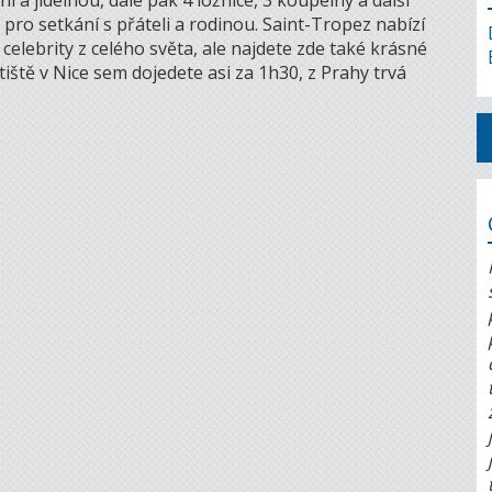
 a jídelnou, dále pak 4 ložnice, 3 koupelny a další
 pro setkání s přáteli a rodinou. Saint-Tropez nabízí
celebrity z celého světa, ale najdete zde také krásné
ště v Nice sem dojedete asi za 1h30, z Prahy trvá