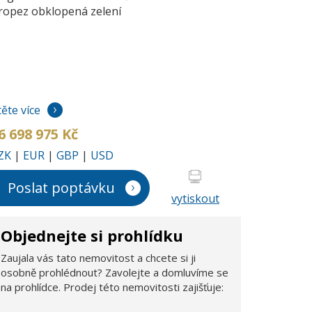
ropez obklopená zelení
těte více
6 698 975 Kč
ZK
|
EUR
|
GBP
|
USD
Poslat poptávku
vytiskout
Objednejte si prohlídku
Zaujala vás tato nemovitost a chcete si ji
osobně prohlédnout? Zavolejte a domluvíme se
na prohlídce. Prodej této nemovitosti zajišťuje: