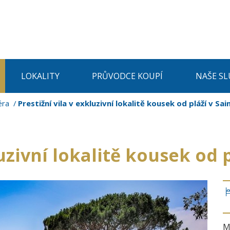
LOKALITY
PRŮVODCE KOUPÍ
NAŠE SL
éra
Prestižní vila v exkluzivní lokalitě kousek od pláží v Sa
luzivní lokalitě kousek od 
M