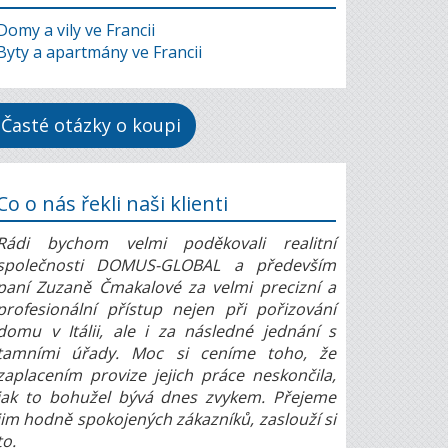
Domy a vily ve Francii
Byty a apartmány ve Francii
Časté otázky o koupi
Co o nás řekli naši klienti
Rádi bychom velmi poděkovali realitní
společnosti DOMUS-GLOBAL a především
paní Zuzaně Čmakalové za velmi precizní a
profesionální přístup nejen při pořizování
domu v Itálii, ale i za následné jednání s
tamními úřady. Moc si ceníme toho, že
zaplacením provize jejich práce neskončila,
jak to bohužel bývá dnes zvykem. Přejeme
jim hodně spokojených zákazníků, zaslouží si
to.