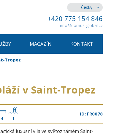
Česky
+420 775 154 846
info@domus-global.cz
UŽBY
MAGAZÍN
KONTAKT
int-Tropez
pláží v Saint-Tropez
ID: FR0078
4
1
agická luxusní vila ve světoznámém Saint-