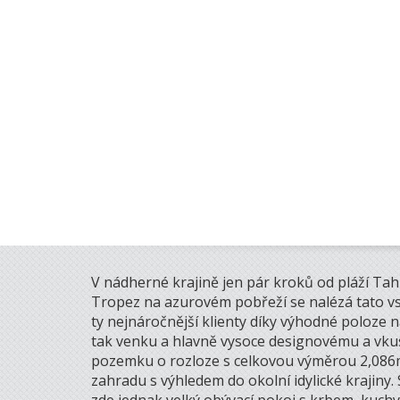
V nádherné krajině jen pár kroků od pláží Tahi
Tropez na azurovém pobřeží se nalézá tato vsk
ty nejnáročnější klienty díky výhodné poloze 
tak venku a hlavně vysoce designovému a vkusn
pozemku o rozloze s celkovou výměrou 2,086m
zahradu s výhledem do okolní idylické krajiny