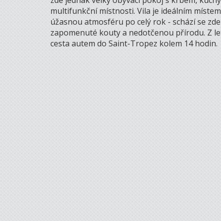
zde jednak velký obývací pokoj s krbem, kuchyní
multifunkční místnosti. Vila je ideálním místem
úžasnou atmosféru po celý rok - schází se zde 
zapomenuté kouty a nedotčenou přírodu. Z leti
cesta autem do Saint-Tropez kolem 14 hodin.