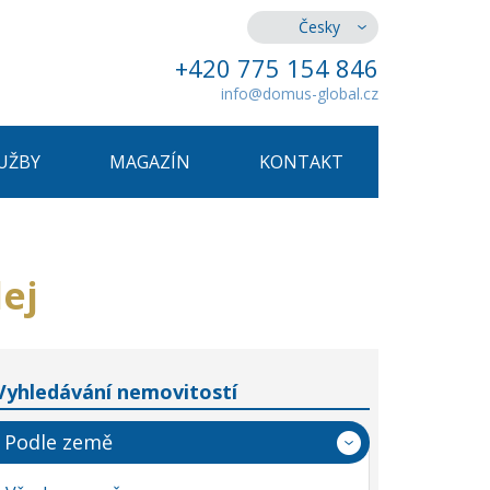
Česky
+420 775 154 846
info@domus-global.cz
UŽBY
MAGAZÍN
KONTAKT
ej
Vyhledávání nemovitostí
Podle země