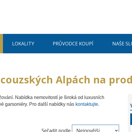
LOKALITY
PRŮVODCE KOUPÍ
NAŠE SL
ncouzských Alpách na prod
ování. Nabídka nemovitostí je široká od luxusních
vé garsoniéry. Pro další nabídky nás
kontaktujte
.
Seřadit podle