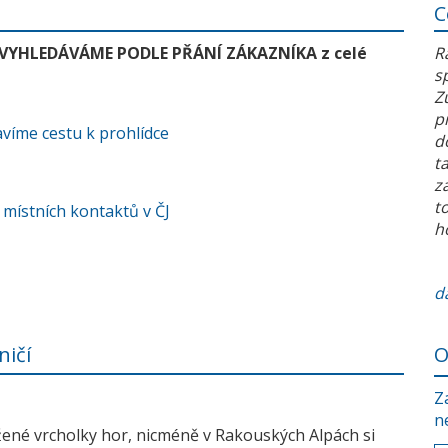
C
 VYHLEDÁVÁME PODLE PŘÁNÍ ZÁKAZNÍKA z celé
R
s
Z
p
víme cestu k prohlídce
d
t
z
t
 místních kontaktů v ČJ
h
da
ničí
O
Z
n
žené vrcholky hor, nicméně v Rakouských Alpách si