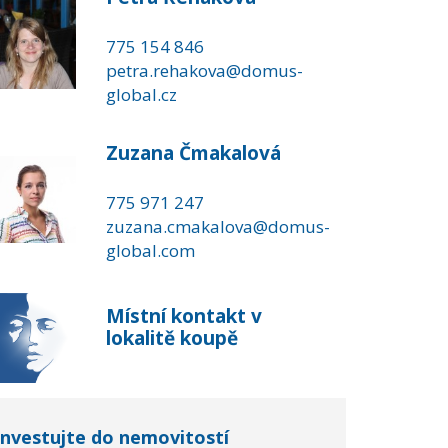
775 154 846
petra.rehakova@domus-
global.cz
Zuzana Čmakalová
775 971 247
zuzana.cmakalova@domus-
global.com
Místní kontakt v
lokalitě koupě
Investujte do nemovitostí