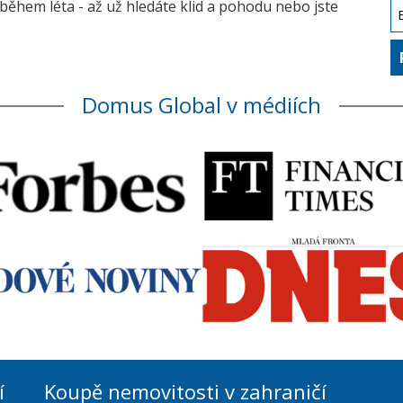
během léta - až už hledáte klid a pohodu nebo jste
Domus Global v médiích
í
Koupě nemovitosti v zahraničí