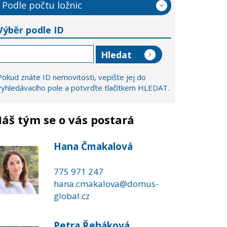
Podle počtu ložnic
Výběr podle ID
Pokud znáte ID nemovitosti, vepište jej do
vyhledávacího pole a potvrďte tlačítkem HLEDAT.
áš tým se o vás postará
Hana Čmakalová
775 971 247
hana.cmakalova@domus-
global.cz
Petra Řeháková