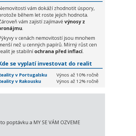
Nemovitosti vám dokáží zhodnotit úspory,
protože během let roste jejich hodnota.
Zároveň vám zajistí zajímavé
výnosy z
pronájmu
.
Výkyvy v cenách nemovitostí jsou mnohem
menší než u cenných papírů. Mírný růst cen
realit je stabilní
ochrana před inflací
.
Kde se vyplatí investovat do realit
Reality v Portugalsku
Výnos až 10% ročně
Reality v Rakousku
Výnos až 12% ročně
e tuto poptávku a MY SE VÁM OZVEME