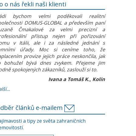
o o nás řekli naši klienti
ádi bychom velmi poděkovali realitní
polečnosti DOMUS-GLOBAL a především paní
uzaně Čmakalové za velmi precizní a
rofesionální přístup nejen při pořizování
omu v Itálii, ale i za následné jednání s
amními úřady. Moc si ceníme toho, že
aplacením provize jejich práce neskončila, jak
o bohužel bývá dnes zvykem. Přejeme jim
odně spokojených zákazníků, zaslouží si to.
Ivana a Tomáš K., Kolín
lší...
dběr článků e-mailem
ajímavosti a tipy ze světa zahraničních
emovitostí.