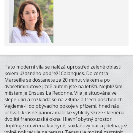
Tato moderní vila se nalézá uprostřed zelené oblasti
kolem úžasného pobřeží Calanques. Do centra
Marseille se dostanete za 20 minut vlakem a po
dvacetiminutové jízdě autem jste na letišti. Nejbližším
městem je Ensues La Redonne. Vila je situována ve
slepé ulici a rozkládá se na 230m2 a třech poschodích.
Vejdeme-li do obývacího pokoje v přízemí, hned nás
uchvátí krásné panoramatické výhledy skrze skleněná
dvojitá francouzská okna. Hlavní obytný prostor
doplňuje otevřená kuchyně, snídaňový bar a jídelna, jež
volně pokračuje na terasu. Terasu je možné zastnínit