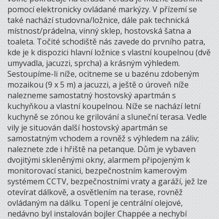
pomocí elektronicky ovládané markýzy. V přízemí se
také nachází studovna/ložnice, dále pak technická
místnost/prádelna, vinný sklep, hostovská šatna a
toaleta. Točité schodiště nás zavede do prvního patra,
kde je k dispozici hlavní ložnice s vlastní koupelnou (dvě
umyvadla, jacuzzi, sprcha) a krásným výhledem.
Sestoupíme-li níže, ocitneme se u bazénu zdobeným
mozaikou (9 x 5 m) a jacuzzi, a ještě o úroveň níže
nalezneme samostatný hostovský apartmán s
kuchyňkou a vlastní koupelnou. Níže se nachází letní
kuchyně se zónou ke grilování a sluneční terasa. Vedle
vily je situován další hostovský apartmán se
samostatným vchodem a rovněž s výhledem na záliv;
naleznete zde i hřiště na petanque. Dům je vybaven
dvojitými skleněnými okny, alarmem připojeným k
monitorovací stanici, bezpečnostním kamerovým
systémem CCTV, bezpečnostními vraty a garáží, jež lze
otevírat dálkově, a osvětlením na terase, rovněž
ovládaným na dálku. Topení je centrální olejové,
nedávno byl instalován bojler Chappée a nechybí