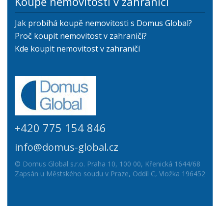
Koupě nemovitosti v zahraničí
Jak probíhá koupě nemovitosti s Domus Global?
Proč koupit nemovitost v zahraničí?
Kde koupit nemovitost v zahraničí
+420 775 154 846
info@domus-global.cz
© Domus Global s.r.o. Praha 10, 100 00, Křenická 1644/68
Zapsán u Městského soudu v Praze, Oddíl C, Vložka 196452