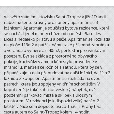
Ve světoznámém letovisku Saint-Tropez v jižní Francii
nabízíme tento krásný prosluněný apartmán se 3
ložnicemi. Apartmán je součástí bytové rezidence, která
se nachází jen 4 minuty chůze od náměstí Place des
Lices a nedaleko přístavu a pláže. Apartmán se rozkládá
na ploše 113m2 a patří k němu také příjemná zahrádka
a veranda o výměře asi 40m2, perfektní pro venkovní
posezení. Byt se skládá z prostorného obývacího
pokoje, kuchyňky v americkém stylu provedené v
mramoru, manželské ložnice s šatnou, která by se v
případě zájmu dala přebudovat na další ložnici, dalších 2
ložnic a 2 koupelen. Apartmán se rozkládá na dvou
patrech, které jsou spojeny vnitřním schodištěm. V
kupní ceně je také zahrnut veškerý nábytek, dvě
podzemní parkovací místa a sklípek s úložným
prostorem. V rezidenci je k dispozici velký bazén. Z
letiště v Nice sem dojedete asi za 1h30, z Prahy trvá
cesta autem do Saint-Tropez kolem 14 hodin.