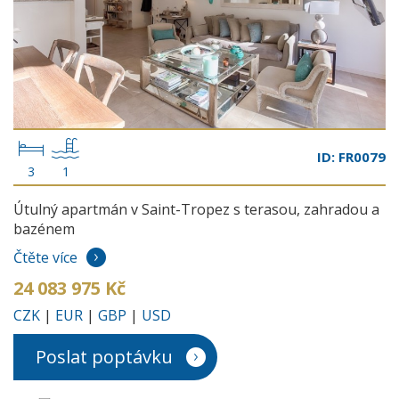
ID: FR0079
3
1
Útulný apartmán v Saint-Tropez s terasou, zahradou a
bazénem
Čtěte více
24 083 975 Kč
CZK
|
EUR
|
GBP
|
USD
Poslat poptávku