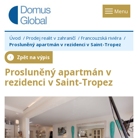
Toggle
Menu
navigatio
Úvod
Prodej realit v zahraničí
Francouzská riviéra
Prosluněný apartmán v rezidenci v Saint-Tropez
Zpět na výpis
Prosluněný apartmán v
rezidenci v Saint-Tropez