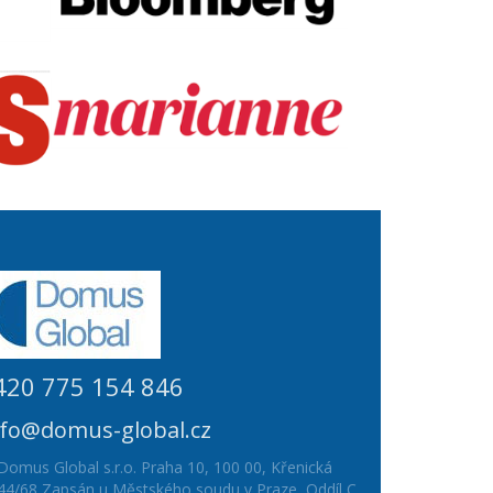
420 775 154 846
nfo@domus-global.cz
Domus Global s.r.o. Praha 10, 100 00, Křenická
44/68 Zapsán u Městského soudu v Praze, Oddíl C,