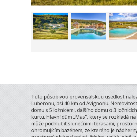
Tuto působivou provensálskou usedlost nalez
Luberonu, asi 40 km od Avignonu. Nemovitos
domu s 5 ložnicemi, dalšího domu o 3 ložnicíc
kurtu. Hlavní dům „Mas“, který se rozkládá na 
může pochlubit slunečními terasami, prosto
ohromujícím bazénem, ze kterého je nádherný