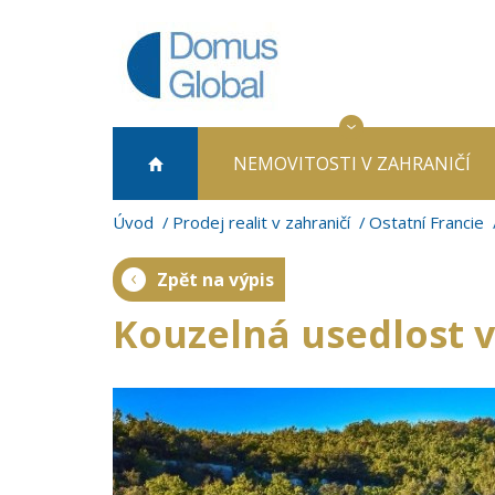
NEMOVITOSTI
V ZAHRANIČÍ
Úvod
Prodej realit v zahraničí
Ostatní Francie
Zpět na výpis
Kouzelná usedlost v