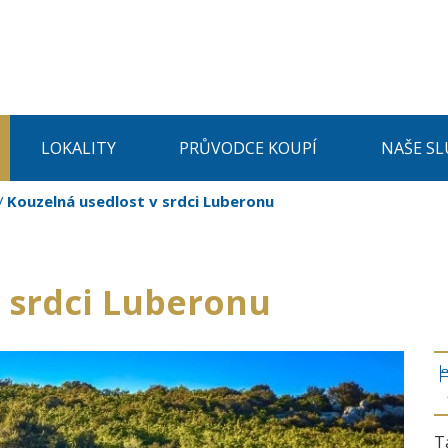
LOKALITY
PRŮVODCE KOUPÍ
NAŠE SL
Kouzelná usedlost v srdci Luberonu
 srdci Luberonu
T