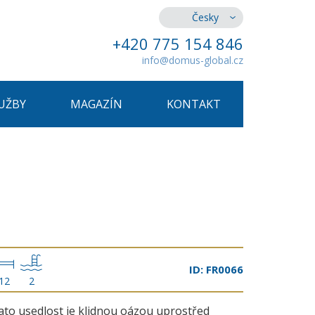
Česky
+420 775 154 846
info@domus-global.cz
UŽBY
MAGAZÍN
KONTAKT
ID: FR0066
12
2
ato usedlost je klidnou oázou uprostřed