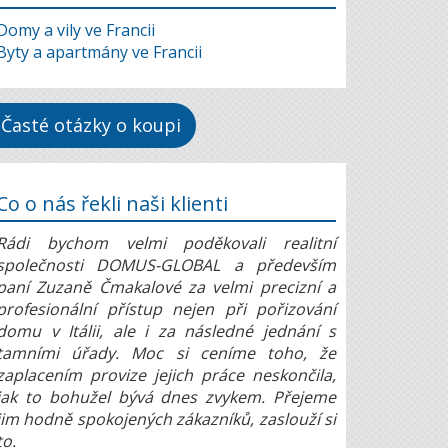
Domy a vily ve Francii
Byty a apartmány ve Francii
Časté otázky o koupi
Co o nás řekli naši klienti
Rádi bychom velmi poděkovali realitní
společnosti DOMUS-GLOBAL a především
paní Zuzaně Čmakalové za velmi precizní a
profesionální přístup nejen při pořizování
domu v Itálii, ale i za následné jednání s
tamními úřady. Moc si ceníme toho, že
zaplacením provize jejich práce neskončila,
jak to bohužel bývá dnes zvykem. Přejeme
jim hodně spokojených zákazníků, zaslouží si
to.