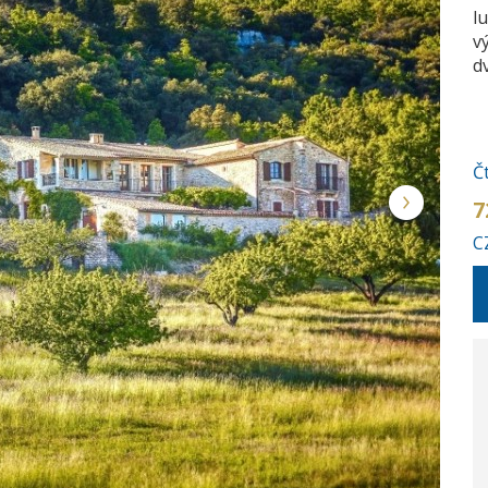
l
v
d
Č
7
C