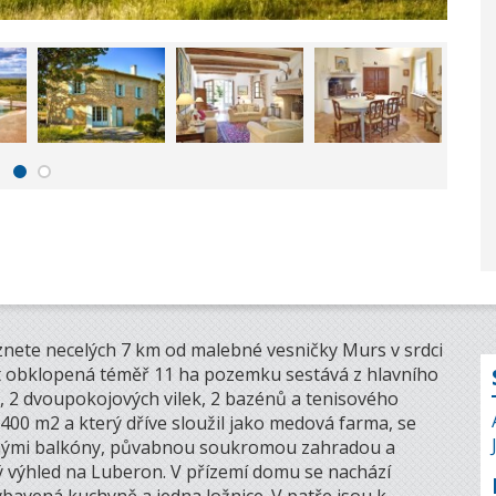
nete necelých 7 km od malebné vesničky Murs v srdci
t obklopená téměř 11 ha pozemku sestává z hlavního
h, 2 dvoupokojových vilek, 2 bazénů a tenisového
400 m2 a který dříve sloužil jako medová farma, se
rnými balkóny, půvabnou soukromou zahradou a
 výhled na Luberon. V přízemí domu se nachází