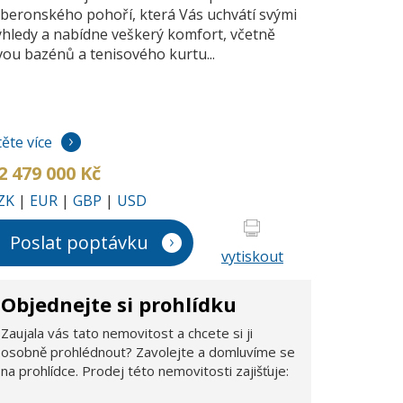
uberonského pohoří, která Vás uchvátí svými
ýhledy a nabídne veškerý komfort, včetně
vou bazénů a tenisového kurtu...
těte více
2 479 000 Kč
ZK
|
EUR
|
GBP
|
USD
Poslat poptávku
vytiskout
Objednejte si prohlídku
Zaujala vás tato nemovitost a chcete si ji
osobně prohlédnout? Zavolejte a domluvíme se
na prohlídce. Prodej této nemovitosti zajišťuje: