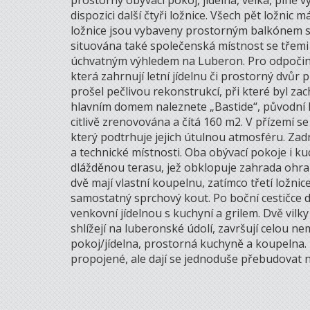
prostorný obývací pokoj, jídelna, velká, plně 
dispozici další čtyři ložnice. Všech pět ložni
ložnice jsou vybaveny prostorným balkónem s 
situována také společenská místnost se třemi
úchvatným výhledem na Luberon. Pro odpočinek
která zahrnují letní jídelnu či prostorný dvů
prošel pečlivou rekonstrukcí, při které byl za
hlavním domem naleznete „Bastide“, původní k
citlivě zrenovována a čítá 160 m2. V přízemí s
který podtrhuje jejich útulnou atmosféru. Za
a technické místnosti. Oba obývací pokoje i k
dlážděnou terasu, jež obklopuje zahrada ohran
dvě mají vlastní koupelnu, zatímco třetí ložni
samostatný sprchový kout. Po boční cestičce d
venkovní jídelnou s kuchyní a grilem. Dvě vilk
shlížejí na luberonské údolí, završují celou n
pokoj/jídelna, prostorná kuchyně a koupelna. 
propojené, ale dají se jednoduše přebudovat n