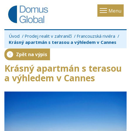
Toggle
Menu
navigatio
Úvod
Prodej realit v zahraničí
Francouzská riviéra
Krásný apartmán s terasou a výhledem v Cannes
Zpět na výpis
Krásný apartmán s terasou
a výhledem v Cannes