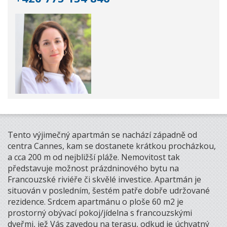
Tento výjimečný apartmán se nachází západně od
centra Cannes, kam se dostanete krátkou procházkou,
a cca 200 m od nejbližší pláže. Nemovitost tak
představuje možnost prázdninového bytu na
Francouzské riviéře či skvělé investice. Apartmán je
situován v posledním, šestém patře dobře udržované
rezidence. Srdcem apartmánu o ploše 60 m2 je
prostorný obývací pokoj/jídelna s francouzskými
dveřmi, jež Vás zavedou na terasu, odkud je úchvatný