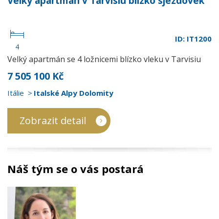
Velký apartmán v Tarvisiu blízko sjezdovek
ID: IT1200
4
Velký apartmán se 4 ložnicemi blízko vleku v Tarvisiu
7 505 100 Kč
Itálie
Italské Alpy Dolomity
Zobrazit detail
Náš tým se o vás postará