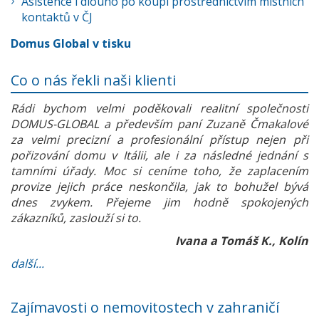
Asistence i dlouho po koupi prostřednictvím místních
kontaktů v ČJ
Domus Global v tisku
Co o nás řekli naši klienti
Rádi bychom velmi poděkovali realitní společnosti
DOMUS-GLOBAL a především paní Zuzaně Čmakalové
za velmi precizní a profesionální přístup nejen při
pořizování domu v Itálii, ale i za následné jednání s
tamními úřady. Moc si ceníme toho, že zaplacením
provize jejich práce neskončila, jak to bohužel bývá
dnes zvykem. Přejeme jim hodně spokojených
zákazníků, zaslouží si to.
Ivana a Tomáš K., Kolín
další...
Zajímavosti o nemovitostech v zahraničí