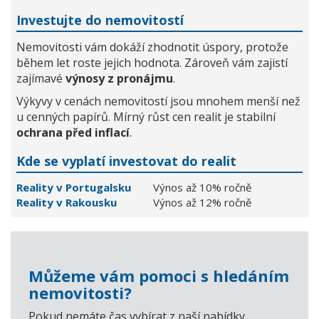
Investujte do nemovitostí
Nemovitosti vám dokáží zhodnotit úspory, protože
během let roste jejich hodnota. Zároveň vám zajistí
zajímavé
výnosy z pronájmu
.
Výkyvy v cenách nemovitostí jsou mnohem menší než
u cenných papírů. Mírný růst cen realit je stabilní
ochrana před inflací
.
Kde se vyplatí investovat do realit
Reality v Portugalsku
Výnos až 10% ročně
Reality v Rakousku
Výnos až 12% ročně
Můžeme vám pomoci s hledáním
nemovitosti?
Pokud nemáte čas vybírat z naší nabídky