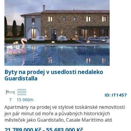
Byty na prodej v usedlosti nedaleko
Guardistalla
ID: IT1457
7
15 000m
Apartmány na prodej ve stylové toskánské nemovitosti
jen pár minut od moře a půvabných historických
městeček jako Guardistallo, Casale Marittimo atd.
21 789 000 Kč - 55 683 000 Kč