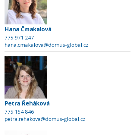
Hana Čmakalová
775 971 247
hana.cmakalova@domus-global.cz
Petra Řeháková
775 154 846
petra.rehakova@domus-global.cz