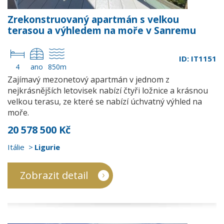
Zrekonstruovaný apartmán s velkou
terasou a výhledem na moře v Sanremu
ID: IT1151
4
ano
850m
Zajímavý mezonetový apartmán v jednom z
nejkrásnějších letovisek nabízí čtyři ložnice a krásnou
velkou terasu, ze které se nabízí úchvatný výhled na
moře.
20 578 500 Kč
Itálie
Ligurie
Zobrazit detail