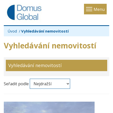
Toggle
Menu
navigatio
Úvod
Vyhledávání nemovitostí
Vyhledávání nemovitostí
Vyhledávání nemovitostí
Seřadit podle