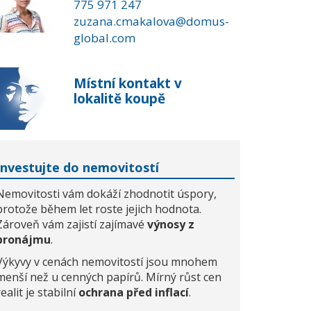
775 971 247
zuzana.cmakalova@domus-
global.com
Místní kontakt v
lokalitě koupě
Investujte do nemovitostí
Nemovitosti vám dokáží zhodnotit úspory,
protože během let roste jejich hodnota.
Zároveň vám zajistí zajímavé
výnosy z
pronájmu
.
Výkyvy v cenách nemovitostí jsou mnohem
menší než u cenných papírů. Mírný růst cen
realit je stabilní
ochrana před inflací
.