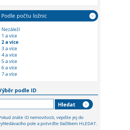
Podle počtu ložnic
Nezáleží
1 a více
2 a více
3 a více
4 a více
5 a více
6 a více
7 a více
Výběr podle ID
Pokud znáte ID nemovitosti, vepište jej do
vyhledávacího pole a potvrďte tlačítkem HLEDAT.