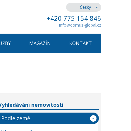
Česky
+420 775 154 846
info@domus-global.cz
UŽBY
MAGAZÍN
KONTAKT
Vyhledávání nemovitostí
Podle země