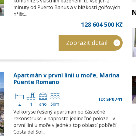
komunitě s vlastním bazénem, to vše jen 2
minuty od Puerto Banus a v blízkosti golfových
N
hřišť...
128 604 500 Kč
Zobrazit detail
Apartmán v první linii u moře, Marina
Puente Romano
ID: SP0741
2
1
ano
50m
Velkoryse řešený apartmán po částečné
rekonstrukci v naprosto jedinečné poloze - v
první lini u moře v jedné z top oblastí pobřeží
Costa del Sol...