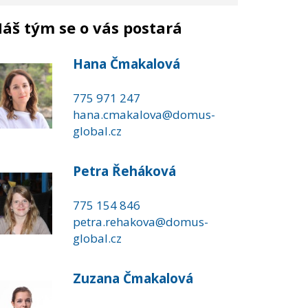
áš tým se o vás postará
Hana Čmakalová
775 971 247
hana.cmakalova@domus-
global.cz
Petra Řeháková
775 154 846
petra.rehakova@domus-
global.cz
Zuzana Čmakalová