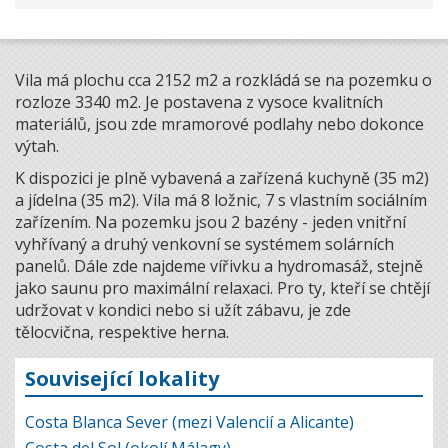
Vila má plochu cca 2152 m2 a rozkládá se na pozemku o
rozloze 3340 m2. Je postavena z vysoce kvalitních
materiálů, jsou zde mramorové podlahy nebo dokonce
výtah.
K dispozici je plně vybavená a zařízená kuchyně (35 m2)
a jídelna (35 m2). Vila má 8 ložnic, 7 s vlastním sociálním
zařízením. Na pozemku jsou 2 bazény - jeden vnitřní
vyhřívaný a druhý venkovní se systémem solárních
panelů. Dále zde najdeme vířivku a hydromasáž, stejně
jako saunu pro maximální relaxaci. Pro ty, kteří se chtějí
udržovat v kondici nebo si užít zábavu, je zde
tělocvična, respektive herna.
Související lokality
Costa Blanca Sever (mezi Valencií a Alicante)
Costa del Sol (okolí Málagy)