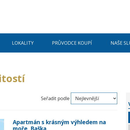
LOKALITY
PRŮVODCE KOUPÍ
NAŠE SL
tostí
Seřadit podle
Apartmán s krásným výhledem na
moře, Baška