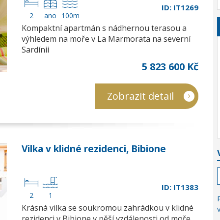
ID: IT1269
2
ano
100m
Kompaktní apartmán s nádhernou terasou a
výhledem na moře v La Marmorata na severní
Sardínii
5 823 600 Kč
Zobrazit detail
Vilka v klidné rezidenci, Bibione
ID: IT1383
2
1
Krásná vilka se soukromou zahrádkou v klidné
rezidenci v Bibione v pěší vzdálenosti od moře…