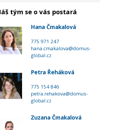
áš tým se o vás postará
Hana Čmakalová
775 971 247
hana.cmakalova@domus-
global.cz
Petra Řeháková
775 154 846
petra.rehakova@domus-
global.cz
Zuzana Čmakalová