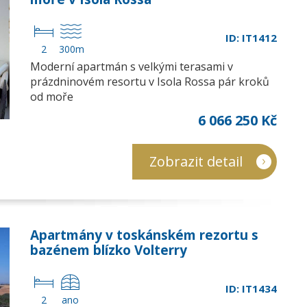
ID: IT1412
2
300m
Moderní apartmán s velkými terasami v
prázdninovém resortu v Isola Rossa pár kroků
od moře
6 066 250 Kč
Zobrazit detail
Apartmány v toskánském rezortu s
bazénem blízko Volterry
ID: IT1434
2
ano