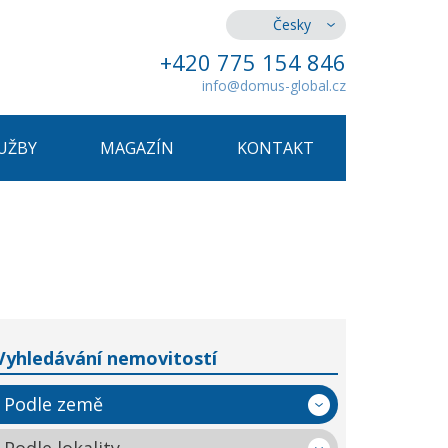
Česky
+420 775 154 846
info@domus-global.cz
UŽBY
MAGAZÍN
KONTAKT
Vyhledávání nemovitostí
Podle země