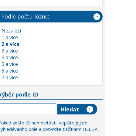
Podle počtu ložnic
Nezáleží
1 a více
2 a více
3 a více
4 a více
5 a více
6 a více
7 a více
Výběr podle ID
Pokud znáte ID nemovitosti, vepište jej do
vyhledávacího pole a potvrďte tlačítkem HLEDAT.