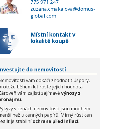
775 971 247
zuzana.cmakalova@domus-
global.com
Místní kontakt v
lokalitě koupě
Investujte do nemovitostí
Nemovitosti vám dokáží zhodnotit úspory,
protože během let roste jejich hodnota.
Zároveň vám zajistí zajímavé
výnosy z
pronájmu
.
Výkyvy v cenách nemovitostí jsou mnohem
menší než u cenných papírů. Mírný růst cen
realit je stabilní
ochrana před inflací
.