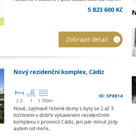
5 823 600 Kč
N
Zobrazit detail
Nový rezidenční komplex, Cádiz
ID: SP0814
2-3
1
1 700m
Nové, zajímavě řešené domy s byty se 2 až 3
ložnicemi v dobře vybaveném rezidenčním
komplexu v provincii Cádiz, jen pár minut jízdy
autem od moře...