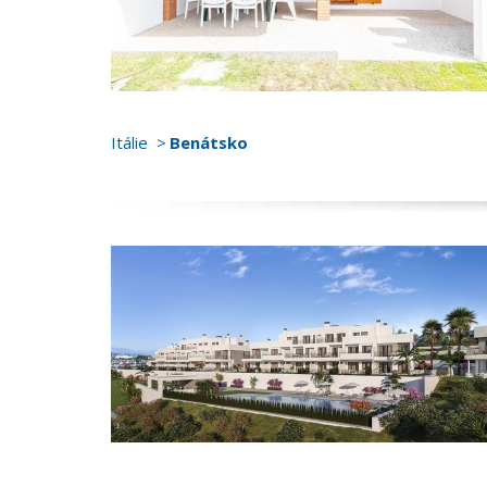
Itálie
Benátsko