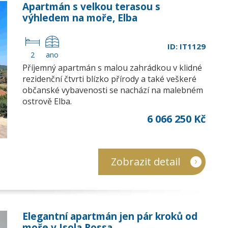
Apartmán s velkou terasou s
výhledem na moře, Elba
ID: IT1129
2
ano
Příjemný apartmán s malou zahrádkou v klidné
rezidenční čtvrti blízko přírody a také veškeré
občanské vybavenosti se nachází na malebném
ostrově Elba.
6 066 250 Kč
Zobrazit detail
Elegantní apartmán jen pár kroků od
moře v Isola Rossa