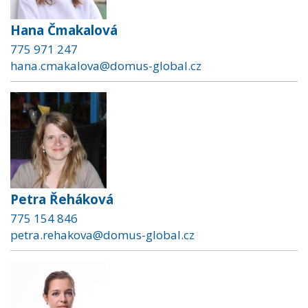
Hana Čmakalová
775 971 247
hana.cmakalova@domus-global.cz
Petra Řeháková
775 154 846
petra.rehakova@domus-global.cz