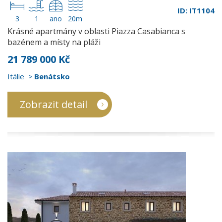
ID: IT1104
3
1
ano
20m
Krásné apartmány v oblasti Piazza Casabianca s
bazénem a místy na pláži
21 789 000 Kč
Itálie
Benátsko
Zobrazit detail