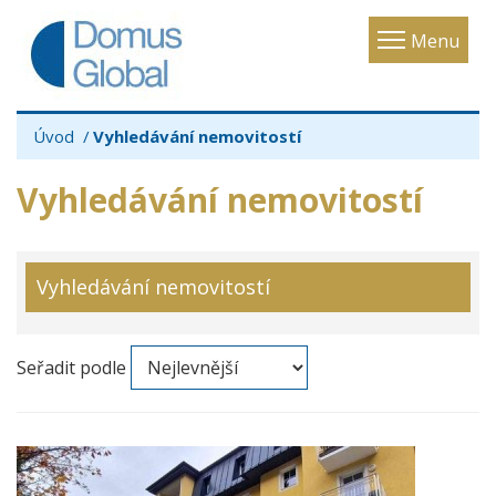
Toggle
Menu
navigatio
Úvod
Vyhledávání nemovitostí
Vyhledávání nemovitostí
Vyhledávání nemovitostí
Seřadit podle