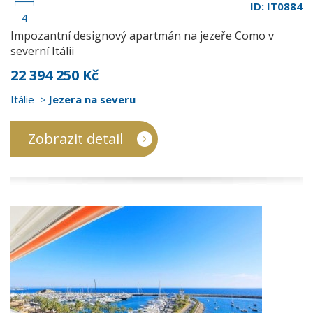
ID: IT0884
4
Impozantní designový apartmán na jezeře Como v
severní Itálii
22 394 250 Kč
Itálie
Jezera na severu
Zobrazit detail