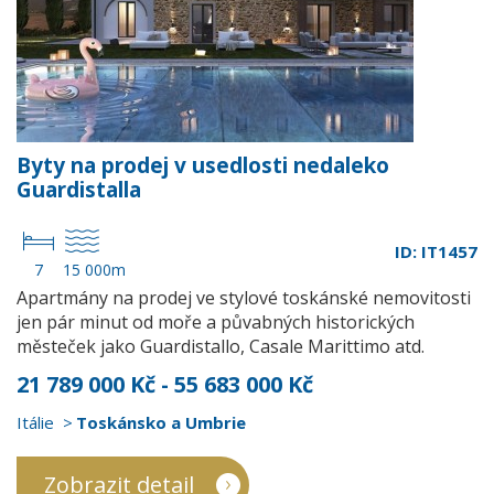
Byty na prodej v usedlosti nedaleko
Guardistalla
ID: IT1457
7
15 000m
Apartmány na prodej ve stylové toskánské nemovitosti
jen pár minut od moře a půvabných historických
městeček jako Guardistallo, Casale Marittimo atd.
21 789 000 Kč - 55 683 000 Kč
Itálie
Toskánsko a Umbrie
Zobrazit detail