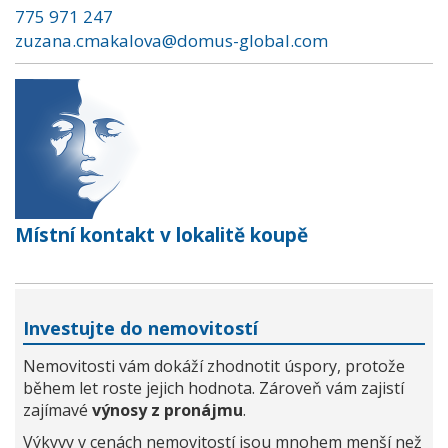
775 971 247
zuzana.cmakalova@domus-global.com
Místní kontakt v lokalitě koupě
Investujte do nemovitostí
Nemovitosti vám dokáží zhodnotit úspory, protože
během let roste jejich hodnota. Zároveň vám zajistí
zajímavé
výnosy z pronájmu
.
Výkyvy v cenách nemovitostí jsou mnohem menší než