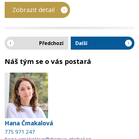
Zobrazit detail
Předchozí
Další
Náš tým se o vás postará
Hana Čmakalová
775 971 247