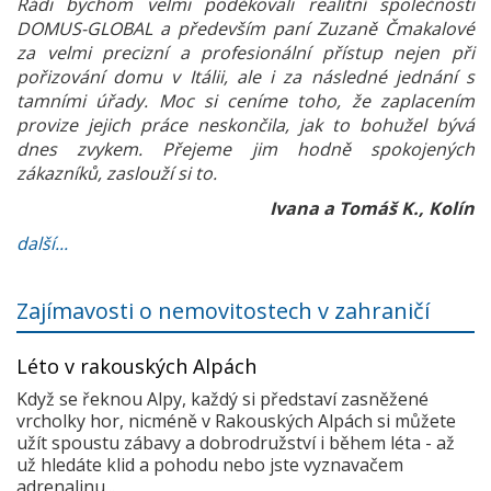
Rádi bychom velmi poděkovali realitní společnosti
DOMUS-GLOBAL a především paní Zuzaně Čmakalové
za velmi precizní a profesionální přístup nejen při
pořizování domu v Itálii, ale i za následné jednání s
tamními úřady. Moc si ceníme toho, že zaplacením
provize jejich práce neskončila, jak to bohužel bývá
dnes zvykem. Přejeme jim hodně spokojených
zákazníků, zaslouží si to.
Ivana a Tomáš K., Kolín
další...
Zajímavosti o nemovitostech v zahraničí
Léto v rakouských Alpách
Když se řeknou Alpy, každý si představí zasněžené
vrcholky hor, nicméně v Rakouských Alpách si můžete
užít spoustu zábavy a dobrodružství i během léta - až
už hledáte klid a pohodu nebo jste vyznavačem
adrenalinu...