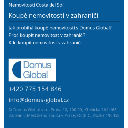
Nemovitosti Costa del Sol
Koupě nemovitosti v zahraničí
Jak probíhá koupě nemovitosti s Domus Global?
Proč koupit nemovitost v zahraničí?
Kde koupit nemovitost v zahraničí
+420 775 154 846
info@domus-global.cz
© Domus Global s.r.o. Praha 10, 100 00, Křenická 1644/68
Zapsán u Městského soudu v Praze, Oddíl C, Vložka 196452