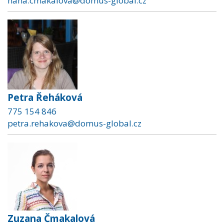
hana.cmakalova@domus-global.cz
Petra Řeháková
775 154 846
petra.rehakova@domus-global.cz
Zuzana Čmakalová