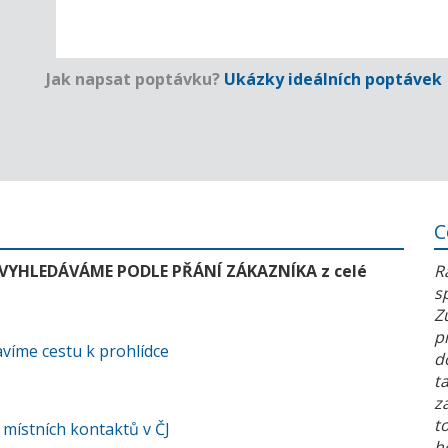
Jak napsat poptávku?
Ukázky ideálních poptávek
C
 VYHLEDÁVÁME PODLE PŘÁNÍ ZÁKAZNÍKA z celé
R
s
Z
p
víme cestu k prohlídce
d
t
z
t
 místních kontaktů v ČJ
h