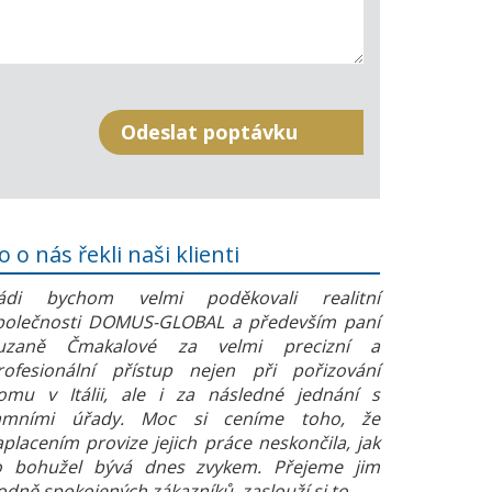
o o nás řekli naši klienti
ádi bychom velmi poděkovali realitní
polečnosti DOMUS-GLOBAL a především paní
uzaně Čmakalové za velmi precizní a
rofesionální přístup nejen při pořizování
omu v Itálii, ale i za následné jednání s
amními úřady. Moc si ceníme toho, že
aplacením provize jejich práce neskončila, jak
o bohužel bývá dnes zvykem. Přejeme jim
odně spokojených zákazníků, zaslouží si to.