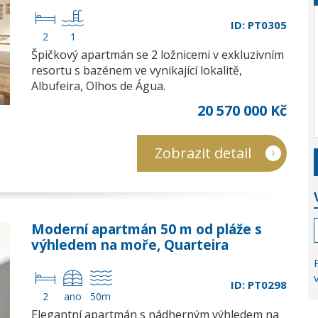
ID: PT0305
2
1
Špičkový apartmán se 2 ložnicemi v exkluzivním
resortu s bazénem ve vynikající lokalitě,
Albufeira, Olhos de Água.
20 570 000 Kč
Zobrazit detail
Moderní apartmán 50 m od pláže s
výhledem na moře, Quarteira
ID: PT0298
2
ano
50m
Elegantní apartmán s nádherným výhledem na