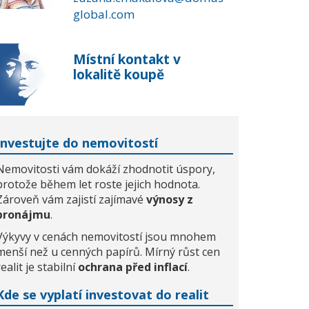
global.com
Místní kontakt v
lokalitě koupě
Investujte do nemovitostí
Nemovitosti vám dokáží zhodnotit úspory,
protože během let roste jejich hodnota.
Zároveň vám zajistí zajímavé
výnosy z
pronájmu
.
Výkyvy v cenách nemovitostí jsou mnohem
menší než u cenných papírů. Mírný růst cen
realit je stabilní
ochrana před inflací
.
Kde se vyplatí investovat do realit