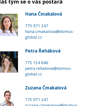
áš tým se o vás postará
Hana Čmakalová
775 971 247
hana.cmakalova@domus-
global.cz
Petra Řeháková
775 154 846
petra.rehakova@domus-
global.cz
Zuzana Čmakalová
775 971 247
zuzana.cmakalova@domus-