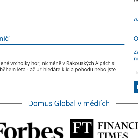
da
ničí
O
Z
n
žené vrcholky hor, nicméně v Rakouských Alpách si
během léta - až už hledáte klid a pohodu nebo jste
Domus Global v médiích