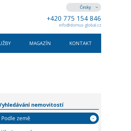
Česky
+420 775 154 846
info@domus-global.cz
UŽBY
MAGAZÍN
KONTAKT
Vyhledávání nemovitostí
Podle země