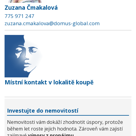
Zuzana Čmakalová
775 971 247
zuzana.cmakalova@domus-global.com
Místní kontakt v lokalitě koupě
Investujte do nemovitostí
Nemovitosti vám dokáží zhodnotit úspory, protože
během let roste jejich hodnota. Zároveň vám zajistí
zajímavé
výnosy z pronájmu
.