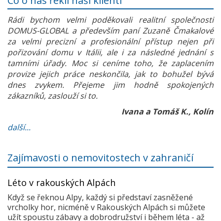
Co o nás řekli naši klienti
Rádi bychom velmi poděkovali realitní společnosti
DOMUS-GLOBAL a především paní Zuzaně Čmakalové
za velmi precizní a profesionální přístup nejen při
pořizování domu v Itálii, ale i za následné jednání s
tamními úřady. Moc si ceníme toho, že zaplacením
provize jejich práce neskončila, jak to bohužel bývá
dnes zvykem. Přejeme jim hodně spokojených
zákazníků, zaslouží si to.
Ivana a Tomáš K., Kolín
další...
Zajímavosti o nemovitostech v zahraničí
Léto v rakouských Alpách
Když se řeknou Alpy, každý si představí zasněžené
vrcholky hor, nicméně v Rakouských Alpách si můžete
užít spoustu zábavy a dobrodružství i během léta - až