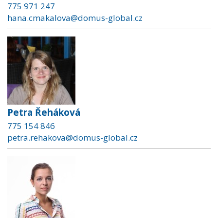
775 971 247
hana.cmakalova@domus-global.cz
Petra Řeháková
775 154 846
petra.rehakova@domus-global.cz