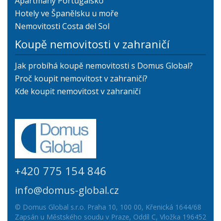
Apartmány Portugalsko
Hotely ve Španělsku u moře
Nemovitosti Costa del Sol
Koupě nemovitosti v zahraničí
Jak probíhá koupě nemovitosti s Domus Global?
Proč koupit nemovitost v zahraničí?
Kde koupit nemovitost v zahraničí
+420 775 154 846
info@domus-global.cz
© Domus Global s.r.o. Praha 10, 100 00, Křenická 1644/68
Zapsán u Městského soudu v Praze, Oddíl C, Vložka 196452