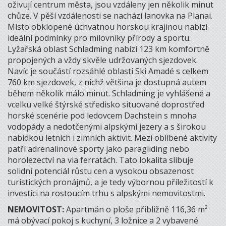
oživují centrum města, jsou vzdáleny jen několik minut
chůze. V pěší vzdálenosti se nachází lanovka na Planai.
Místo obklopené úchvatnou horskou krajinou nabízí
ideální podmínky pro milovníky přírody a sportu.
Lyžařská oblast Schladming nabízí 123 km komfortně
propojených a vždy skvěle udržovaných sjezdovek.
Navíc je součástí rozsáhlé oblasti Ski Amadé s celkem
760 km sjezdovek, z nichž většina je dostupná autem
během několik málo minut. Schladming je vyhlášené a
vcelku velké štýrské středisko situované doprostřed
horské scenérie pod ledovcem Dachstein s mnoha
vodopády a nedotčenými alpskými jezery a s širokou
nabídkou letních i zimních aktivit. Mezi oblíbené aktivity
patří adrenalinové sporty jako paragliding nebo
horolezectví na via ferratách. Tato lokalita slibuje
solidní potenciál růstu cen a vysokou obsazenost
turistických pronájmů, a je tedy výbornou příležitostí k
investici na rostoucím trhu s alpskými nemovitostmi.
NEMOVITOST:
Apartmán o ploše přibližně 116,36 m²
má obývací pokoj s kuchyní, 3 ložnice a 2 vybavené