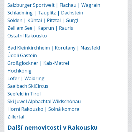
Salzburger Sportwelt | Flachau | Wagrain
Schladming | Tauplitz | Dachstein
Sölden | Kühtai | Pitztal | Gurgl
Zell am See | Kaprun | Rauris
Ostatní Rakousko
Bad Kleinkirchheim | Korutany | Nassfeld
Údolí Gastein
Großglockner | Kals-Matrei
Hochkönig
Lofer | Waidring
Saalbach SkiCircus
Seefeld in Tirol
Ski Juwel Alpbachtal Wildschönau
Horní Rakousko | Solná komora
Zillertal
Další nemovitosti v Rakousku