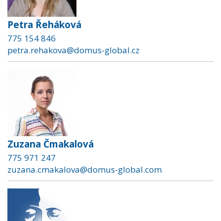
Petra Řeháková
775 154 846
petra.rehakova@domus-global.cz
Zuzana Čmakalová
775 971 247
zuzana.cmakalova@domus-global.com