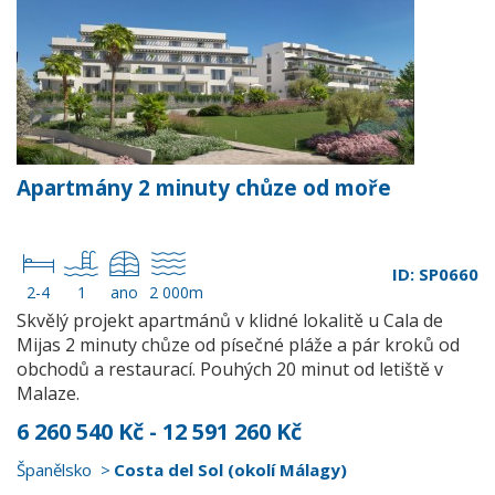
Apartmány 2 minuty chůze od moře
ID: SP0660
2-4
1
ano
2 000m
Skvělý projekt apartmánů v klidné lokalitě u Cala de
Mijas 2 minuty chůze od písečné pláže a pár kroků od
obchodů a restaurací. Pouhých 20 minut od letiště v
Malaze.
6 260 540 Kč - 12 591 260 Kč
Španělsko
Costa del Sol (okolí Málagy)