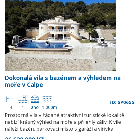
Dokonalá vila s bazénem a výhledem na
moře v Calpe
ID: SP0655
4
1
ano
1 000m
Prostorná vila v žádané atraktivní turistické lokalitě
nabízí krásný výhled na moře a přilehlý záliv. K vile
náleží bazén, parkovací místo s garáží a vířivka