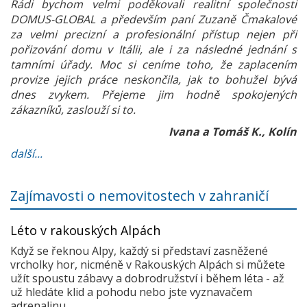
Rádi bychom velmi poděkovali realitní společnosti
DOMUS-GLOBAL a především paní Zuzaně Čmakalové
za velmi precizní a profesionální přístup nejen při
pořizování domu v Itálii, ale i za následné jednání s
tamními úřady. Moc si ceníme toho, že zaplacením
provize jejich práce neskončila, jak to bohužel bývá
dnes zvykem. Přejeme jim hodně spokojených
zákazníků, zaslouží si to.
Ivana a Tomáš K., Kolín
další...
Zajímavosti o nemovitostech v zahraničí
Léto v rakouských Alpách
Když se řeknou Alpy, každý si představí zasněžené
vrcholky hor, nicméně v Rakouských Alpách si můžete
užít spoustu zábavy a dobrodružství i během léta - až
už hledáte klid a pohodu nebo jste vyznavačem
adrenalinu...