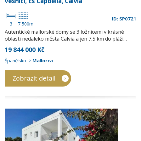
vesnici, Es Capdella, Calvià
ID: SP0721
3
7 500m
Autentické mallorské domy se 3 ložnicemi v krásné
oblasti nedaleko města Calvia a jen 7,5 km do pláží…
19 844 000 Kč
Španělsko
Mallorca
Zobrazit detail