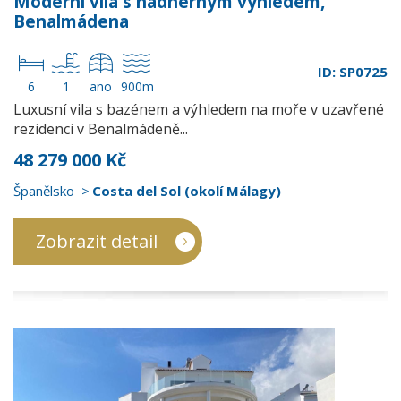
Moderní vila s nádherným výhledem,
Benalmádena
ID: SP0725
6
1
ano
900m
Luxusní vila s bazénem a výhledem na moře v uzavřené
rezidenci v Benalmádeně...
48 279 000 Kč
Španělsko
Costa del Sol (okolí Málagy)
Zobrazit detail