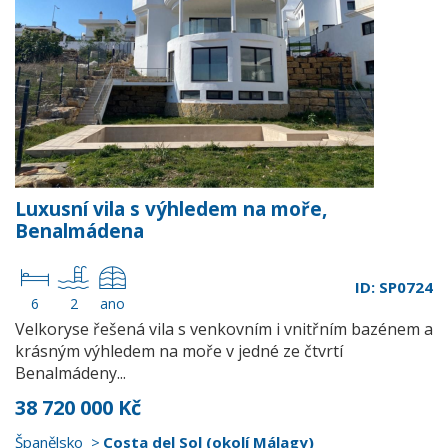
Luxusní vila s výhledem na moře,
Benalmádena
ID: SP0724
6
2
ano
Velkoryse řešená vila s venkovním i vnitřním bazénem a
krásným výhledem na moře v jedné ze čtvrtí
Benalmádeny...
38 720 000 Kč
Španělsko
Costa del Sol (okolí Málagy)