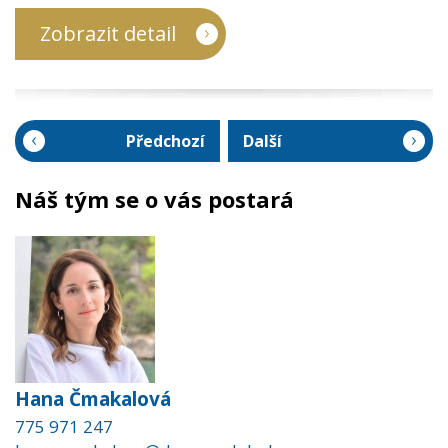
Zobrazit detail
Předchozí
Další
Náš tým se o vás postará
Hana Čmakalová
775 971 247