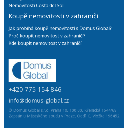
Nemovitosti Costa del Sol
Koupě nemovitosti v zahraničí
Jak probíhá koupě nemovitosti s Domus Global?
Proč koupit nemovitost v zahraničí?
Kde koupit nemovitost v zahraničí
+420 775 154 846
info@domus-global.cz
© Domus Global s.r.o. Praha 10, 100 00, Křenická 1644/68
Zapsán u Městského soudu v Praze, Oddíl C, Vložka 196452