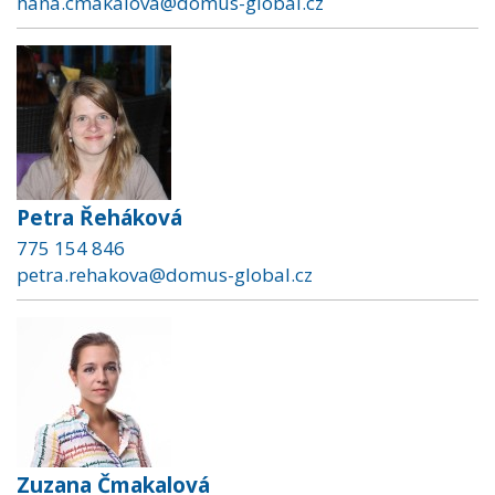
hana.cmakalova@domus-global.cz
Petra Řeháková
775 154 846
petra.rehakova@domus-global.cz
Zuzana Čmakalová