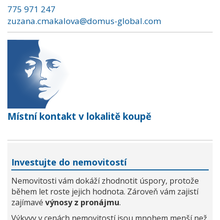
775 971 247
zuzana.cmakalova@domus-global.com
Místní kontakt v lokalitě koupě
Investujte do nemovitostí
Nemovitosti vám dokáží zhodnotit úspory, protože
během let roste jejich hodnota. Zároveň vám zajistí
zajímavé
výnosy z pronájmu
.
Výkyvy v cenách nemovitostí jsou mnohem menší než