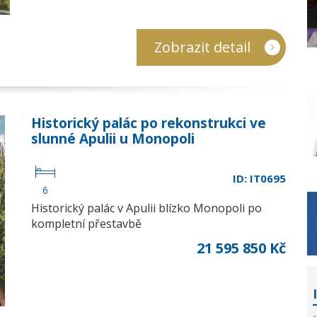
Zobrazit detail
Historický palác po rekonstrukci ve
slunné Apulii u Monopoli
ID: IT0695
6
Historický palác v Apulii blízko Monopoli po
kompletní přestavbě
21 595 850 Kč