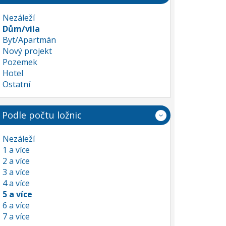
Nezáleží
Dům/vila
Byt/Apartmán
Nový projekt
Pozemek
Hotel
Ostatní
Podle počtu ložnic
Nezáleží
1 a více
2 a více
3 a více
4 a více
5 a více
6 a více
7 a více