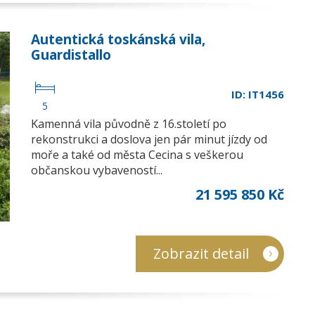
Autentická toskánská vila,
Guardistallo
ID: IT1456
5
Kamenná vila původně z 16.století po
rekonstrukci a doslova jen pár minut jízdy od
moře a také od města Cecina s veškerou
občanskou vybaveností...
21 595 850 Kč
Zobrazit detail