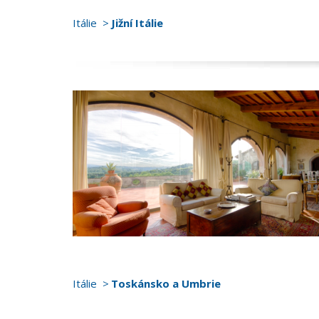
Itálie
Jižní Itálie
Itálie
Toskánsko a Umbrie