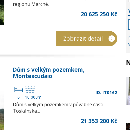
regionu Marché.
20 625 250 Kč
Zobrazit detail
N
Dům s velkým pozemkem,
Montescudaio
ID: IT0162
6
10 000m
Dům s velkým pozemkem v půvabné části
Toskánska…
21 353 200 Kč