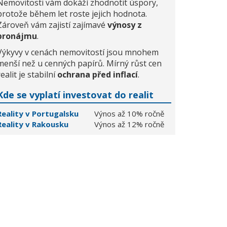
Nemovitosti vám dokáží zhodnotit úspory,
protože během let roste jejich hodnota.
Zároveň vám zajistí zajímavé
výnosy z
pronájmu
.
Výkyvy v cenách nemovitostí jsou mnohem
menší než u cenných papírů. Mírný růst cen
realit je stabilní
ochrana před inflací
.
Kde se vyplatí investovat do realit
Reality v Portugalsku
Výnos až 10% ročně
Reality v Rakousku
Výnos až 12% ročně