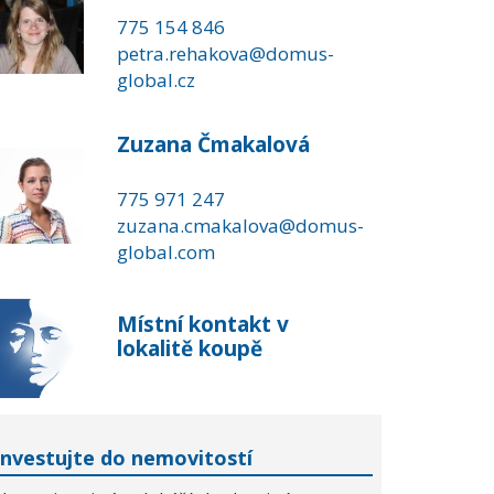
775 154 846
petra.rehakova@domus-
global.cz
Zuzana Čmakalová
775 971 247
zuzana.cmakalova@domus-
global.com
Místní kontakt v
lokalitě koupě
Investujte do nemovitostí