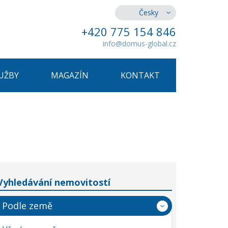
Česky
+420 775 154 846
info@domus-global.cz
UŽBY
MAGAZÍN
KONTAKT
Vyhledávání nemovitostí
Podle země