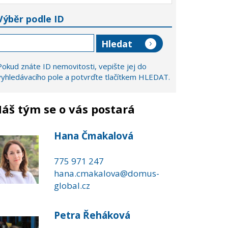
Výběr podle ID
Pokud znáte ID nemovitosti, vepište jej do
vyhledávacího pole a potvrďte tlačítkem HLEDAT.
áš tým se o vás postará
Hana Čmakalová
775 971 247
hana.cmakalova@domus-
global.cz
Petra Řeháková