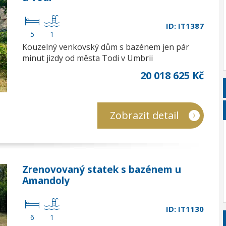
ID: IT1387
5
1
Kouzelný venkovský dům s bazénem jen pár
minut jizdy od města Todi v Umbrii
20 018 625 Kč
Zobrazit detail
Zrenovovaný statek s bazénem u
Amandoly
ID: IT1130
6
1