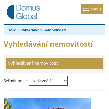
Toggle
Menu
navigatio
Úvod
Vyhledávání nemovitostí
Vyhledávání nemovitostí
Vyhledávání nemovitostí
Seřadit podle