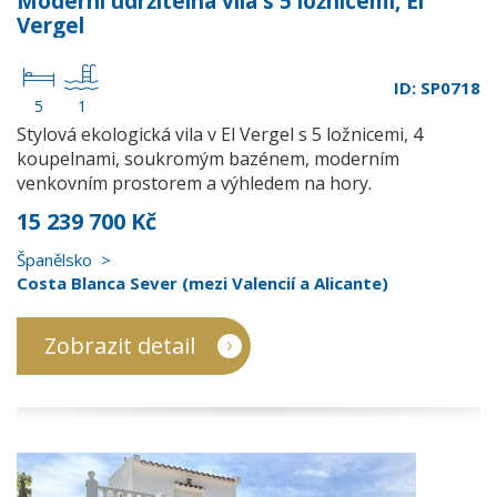
Moderní udržitelná vila s 5 ložnicemi, El
Vergel
ID: SP0718
5
1
Stylová ekologická vila v El Vergel s 5 ložnicemi, 4
koupelnami, soukromým bazénem, moderním
venkovním prostorem a výhledem na hory.
15 239 700 Kč
Španělsko
Costa Blanca Sever (mezi Valencií a Alicante)
Zobrazit detail