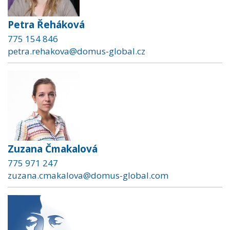
Petra Řeháková
775 154 846
petra.rehakova@domus-global.cz
Zuzana Čmakalová
775 971 247
zuzana.cmakalova@domus-global.com