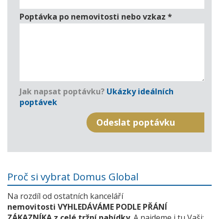
Poptávka po nemovitosti nebo vzkaz
*
Jak napsat poptávku?
Ukázky ideálních
poptávek
Proč si vybrat Domus Global
Na rozdíl od ostatních kanceláří
nemovitosti VYHLEDÁVÁME PODLE PŘÁNÍ
ZÁKAZNÍKA z celé tržní nabídky
. A najdeme i tu Vaši: