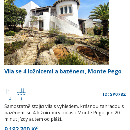
Vila se 4 ložnicemi a bazénem, Monte Pego
ID: SP0782
4
1
Samostatně stojící vila s výhledem, krásnou zahradou s
bazénem, se 4 ložnicemi v oblasti Monte Pego, jen 20
minut jízdy autem od pláží...
9 192 200 Kč