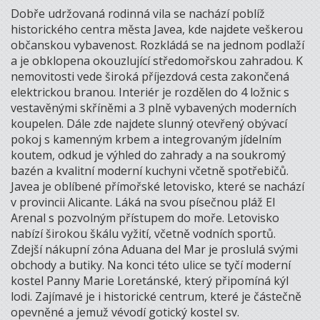
Dobře udržovaná rodinná vila se nachází poblíž
historického centra města Javea, kde najdete veškerou
občanskou vybavenost. Rozkládá se na jednom podlaží
a je obklopena okouzlující středomořskou zahradou. K
nemovitosti vede široká příjezdová cesta zakončená
elektrickou branou. Interiér je rozdělen do 4 ložnic s
vestavěnými skříněmi a 3 plně vybavených moderních
koupelen. Dále zde najdete slunný otevřený obývací
pokoj s kamenným krbem a integrovaným jídelním
koutem, odkud je výhled do zahrady a na soukromý
bazén a kvalitní moderní kuchyni včetně spotřebičů.
Javea je oblíbené přímořské letovisko, které se nachází
v provincii Alicante. Láká na svou písečnou pláž El
Arenal s pozvolným přístupem do moře. Letovisko
nabízí širokou škálu vyžití, včetně vodních sportů.
Zdejší nákupní zóna Aduana del Mar je proslulá svými
obchody a butiky. Na konci této ulice se tyčí moderní
kostel Panny Marie Loretánské, který připomíná kýl
lodi. Zajímavé je i historické centrum, které je částečně
opevněné a jemuž vévodí gotický kostel sv.