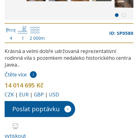
ID: SP0580
4
1
2 000m
Krásná a velmi dobře udržovaná reprezentativní
rodinná vila s pozemkem nedaleko historického centra
Javea...
Čtěte více
14 014 695 Kč
CZK
|
EUR
|
GBP
|
USD
Poslat poptávku
vytiskout