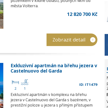
pozemkem v klidné oblasti, pouhých 4km od
města Volterra.
12 820 700 Kč
Zobrazit detail
Exkluzivní apartmán na břehu jezera v
Castelnuovo del Garda
ID: IT1479
2
1
Exkluzivní apartmán v komplexu na břehu
jezera v Castelnuovo del Garda s bazénem, v
prestižní poloze u jezera s přímým přístupem