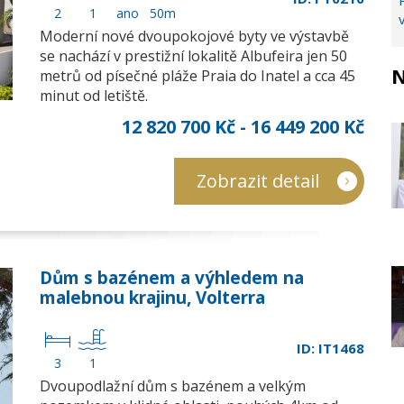
2
1
ano
50m
Moderní nové dvoupokojové byty ve výstavbě
se nachází v prestižní lokalitě Albufeira jen 50
N
metrů od písečné pláže Praia do Inatel a cca 45
minut od letiště.
12 820 700 Kč - 16 449 200 Kč
Zobrazit detail
Dům s bazénem a výhledem na
malebnou krajinu, Volterra
ID: IT1468
3
1
Dvoupodlažní dům s bazénem a velkým