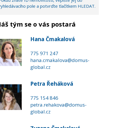
Pokud znáte ID nemovitosti, vepište jej do
vyhledávacího pole a potvrďte tlačítkem HLEDAT.
áš tým se o vás postará
Hana Čmakalová
775 971 247
hana.cmakalova@domus-
global.cz
Petra Řeháková
775 154 846
petra.rehakova@domus-
global.cz