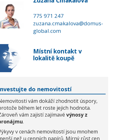
Zuzana Čmakalová
775 971 247
zuzana.cmakalova@domus-
global.com
Místní kontakt v
lokalitě koupě
Investujte do nemovitostí
Nemovitosti vám dokáží zhodnotit úspory,
protože během let roste jejich hodnota.
Zároveň vám zajistí zajímavé
výnosy z
pronájmu
.
Výkyvy v cenách nemovitostí jsou mnohem
menší než u cenných papírů. Mírný růst cen