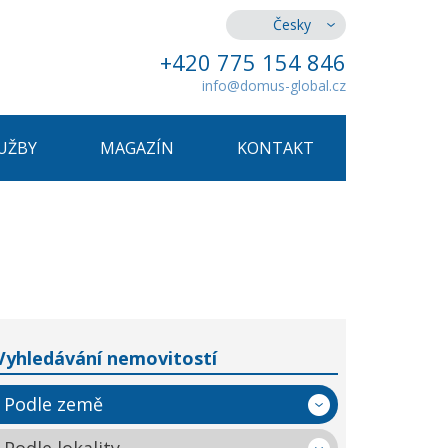
Česky
+420 775 154 846
info@domus-global.cz
UŽBY
MAGAZÍN
KONTAKT
Vyhledávání nemovitostí
Podle země