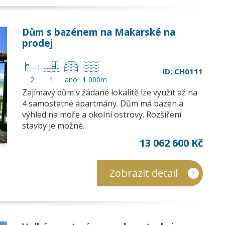
Dům s bazénem na Makarské na
prodej
ID: CH0111
2
1
ano
1 000m
Zajímavý dům v žádané lokalitě lze využít až na
4 samostatné apartmány. Dům má bazén a
výhled na moře a okolní ostrovy. Rozšíření
stavby je možné.
13 062 600 Kč
Zobrazit detail