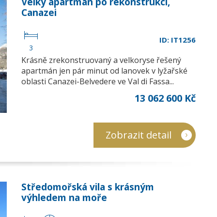
Velký apartmán po rekonstrukci,
Canazei
ID: IT1256
3
Krásně zrekonstruovaný a velkoryse řešený
apartmán jen pár minut od lanovek v lyžařské
oblasti Canazei-Belvedere ve Val di Fassa...
13 062 600 Kč
Zobrazit detail
Středomořská vila s krásným
výhledem na moře