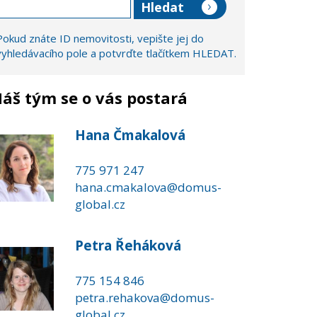
Pokud znáte ID nemovitosti, vepište jej do
vyhledávacího pole a potvrďte tlačítkem HLEDAT.
áš tým se o vás postará
Hana Čmakalová
775 971 247
hana.cmakalova@domus-
global.cz
Petra Řeháková
775 154 846
petra.rehakova@domus-
global.cz