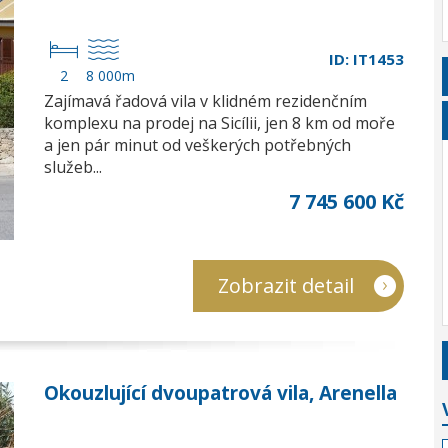
ID: IT1453
2
8 000m
Zajímavá řadová vila v klidném rezidenčním
komplexu na prodej na Sicílii, jen 8 km od moře
a jen pár minut od veškerých potřebných
služeb...
7 745 600 Kč
Zobrazit detail
Okouzlující dvoupatrová vila, Arenella