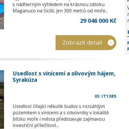
s nádherným výhledem na krásnou zátoku
Maganuco na Sicílii, jen 300 metrů od moře...
29 046 000 Kč
Zobrazit detail
Usedlost s vinicemi a olivovým hájem,
Syrakúza
ID: IT1385
Usedlost čítající několik budov s rozsáhlým
pozemkem s vinicemi a s olivovníky v lokalitě
blízko moře i města představuje zajímavou
investiční příležitost...