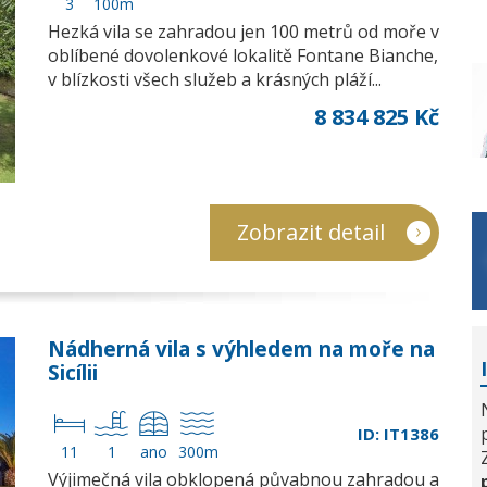
3
100m
Hezká vila se zahradou jen 100 metrů od moře v
oblíbené dovolenkové lokalitě Fontane Bianche,
v blízkosti všech služeb a krásných pláží...
8 834 825 Kč
Zobrazit detail
Nádherná vila s výhledem na moře na
Sicílii
ID: IT1386
11
1
ano
300m
Výjimečná vila obklopená půvabnou zahradou a