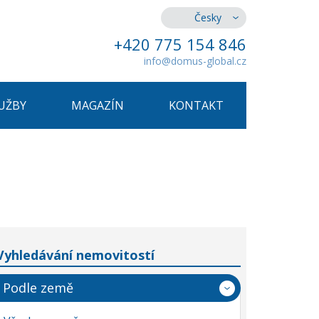
Česky
+420 775 154 846
info@domus-global.cz
UŽBY
MAGAZÍN
KONTAKT
Vyhledávání nemovitostí
Podle země