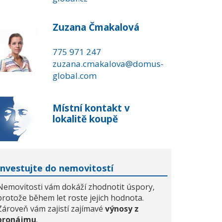
Zuzana Čmakalová
775 971 247
zuzana.cmakalova@domus-
global.com
Místní kontakt v
lokalitě koupě
Investujte do nemovitostí
Nemovitosti vám dokáží zhodnotit úspory,
protože během let roste jejich hodnota.
Zároveň vám zajistí zajímavé
výnosy z
pronájmu
.