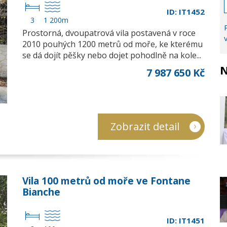
ID: IT1452
3
1 200m
Prostorná, dvoupatrová vila postavená v roce
2010 pouhých 1200 metrů od moře, ke kterému
se dá dojít pěšky nebo dojet pohodlně na kole...
N
7 987 650 Kč
Zobrazit detail
Vila 100 metrů od moře ve Fontane
Bianche
ID: IT1451