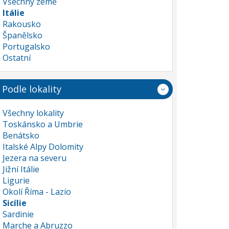
Všechny země
Itálie
Rakousko
Španělsko
Portugalsko
Ostatní
Podle lokality
Všechny lokality
Toskánsko a Umbrie
Benátsko
Italské Alpy Dolomity
Jezera na severu
Jižní Itálie
Ligurie
Okolí Říma - Lazio
Sicílie
Sardinie
Marche a Abruzzo