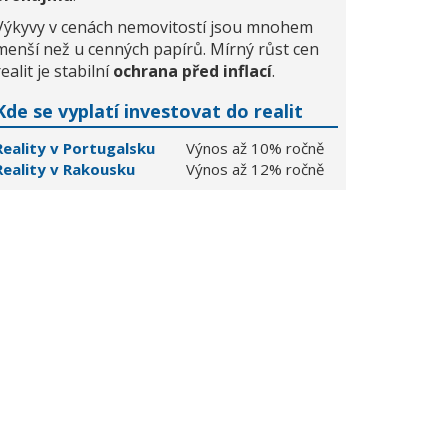
Výkyvy v cenách nemovitostí jsou mnohem
menší než u cenných papírů. Mírný růst cen
realit je stabilní
ochrana před inflací
.
Kde se vyplatí investovat do realit
Reality v Portugalsku
Výnos až 10% ročně
Reality v Rakousku
Výnos až 12% ročně