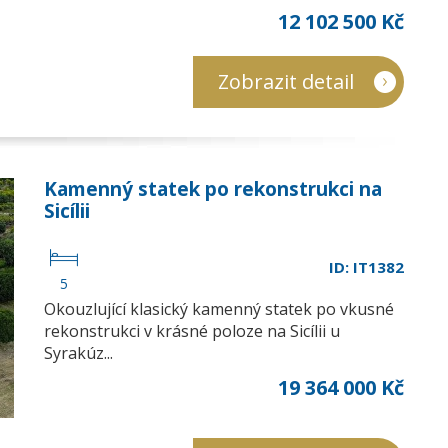
12 102 500 Kč
Zobrazit detail
Kamenný statek po rekonstrukci na
Sicílii
ID: IT1382
5
Okouzlující klasický kamenný statek po vkusné
rekonstrukci v krásné poloze na Sicílii u
Syrakúz...
19 364 000 Kč