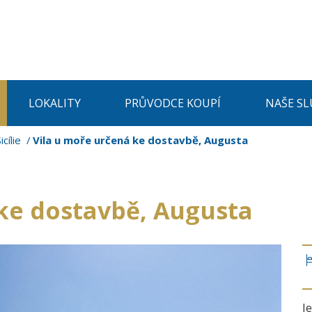
LOKALITY
PRŮVODCE KOUPÍ
NAŠE SL
icílie
Vila u moře určená ke dostavbě, Augusta
ke dostavbě, Augusta
J