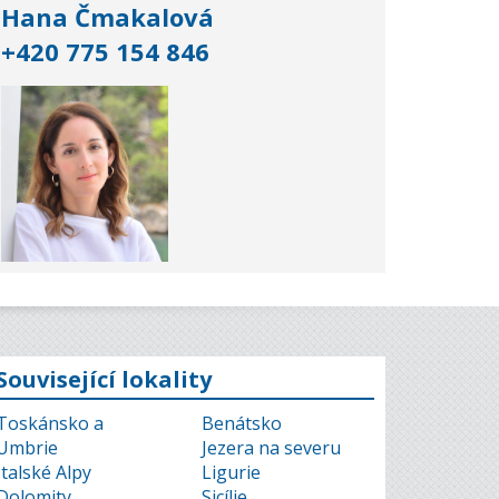
Hana Čmakalová
+420 775 154 846
Související lokality
Toskánsko a
Benátsko
Umbrie
Jezera na severu
Italské Alpy
Ligurie
Dolomity
Sicílie