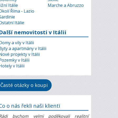
Jižní Itálie
Marche a Abruzzo
Okolí Říma - Lazio
Sardinie
Ostatní Itálie
Další nemovitosti v Itálii
Domy a vily v Itálii
Byty a apartmány v Itálii
Nové projekty v Itálii
Pozemky v Itálii
Hotely v Itálii
Časté otázky o koupi
Co o nás řekli naši klienti
Rádi bychom velmi poděkovali realitní