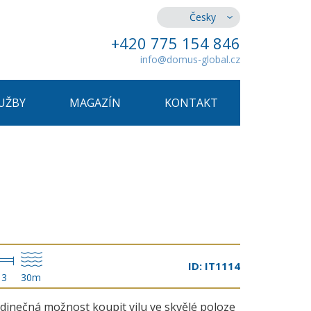
Česky
+420 775 154 846
info@domus-global.cz
UŽBY
MAGAZÍN
KONTAKT
ID: IT1114
3
30m
edinečná možnost koupit vilu ve skvělé poloze