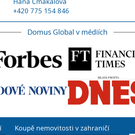
Hana Čmakalová
+420 775 154 846
Domus Global v médiích
í
Koupě nemovitosti v zahraničí