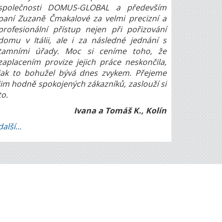
společnosti DOMUS-GLOBAL a především
paní Zuzaně Čmakalové za velmi precizní a
profesionální přístup nejen při pořizování
domu v Itálii, ale i za následné jednání s
tamními úřady. Moc si ceníme toho, že
zaplacením provize jejich práce neskončila,
jak to bohužel bývá dnes zvykem. Přejeme
jim hodně spokojených zákazníků, zaslouží si
to.
Ivana a Tomáš K., Kolín
další...