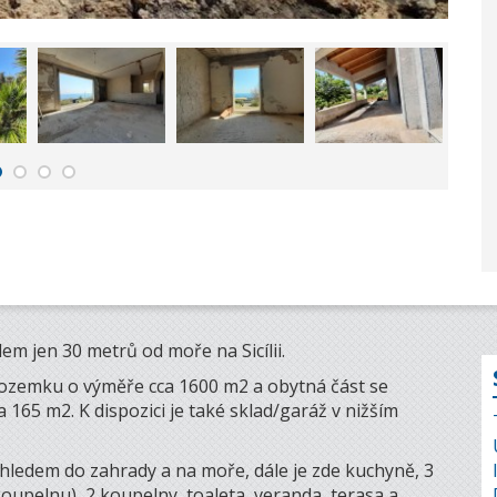
em jen 30 metrů od moře na Sicílii.
 pozemku o výměře cca 1600 m2 a obytná část se
 165 m2. K dispozici je také sklad/garáž v nižším
ýhledem do zahrady a na moře, dále je zde kuchyně, 3
koupelnu), 2 koupelny, toaleta, veranda, terasa a