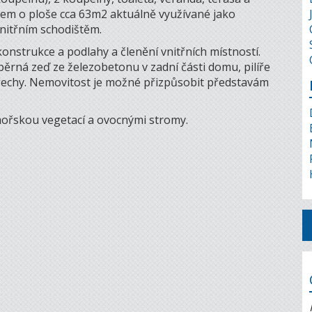
kem o ploše cca 63m2 aktuálně využívané jako
nitřním schodištěm.
nstrukce a podlahy a členění vnitřních místností.
pěrná zeď ze železobetonu v zadní části domu, pilíře
třechy. Nemovitost je možné přizpůsobit představám
mořskou vegetací a ovocnými stromy.