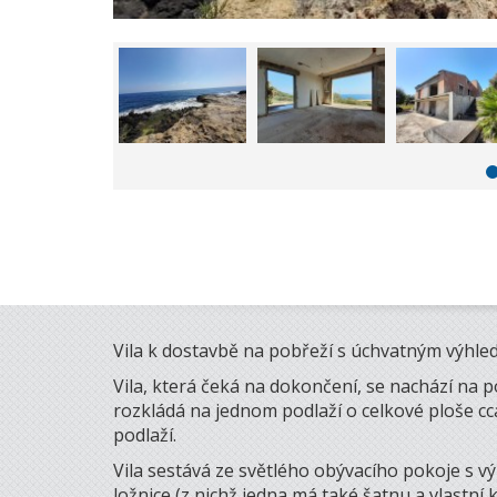
Vila k dostavbě na pobřeží s úchvatným výhled
Vila, která čeká na dokončení, se nachází na
rozkládá na jednom podlaží o celkové ploše cca
podlaží.
Vila sestává ze světlého obývacího pokoje s v
ložnice (z nichž jedna má také šatnu a vlastní 