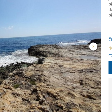
p
d
p
Č
1
C