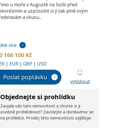
římo u moře v Augustě na Sicílii před
okončením a uzpůsobit si ji tak plně svým
ředstavám a vkusu...
těte více
0 166 100 Kč
ZK
|
EUR
|
GBP
|
USD
Poslat poptávku
vytiskout
Objednejte si prohlídku
Zaujala vás tato nemovitost a chcete si ji
osobně prohlédnout? Zavolejte a domluvíme se
na prohlídce. Prodej této nemovitosti zajišťuje: