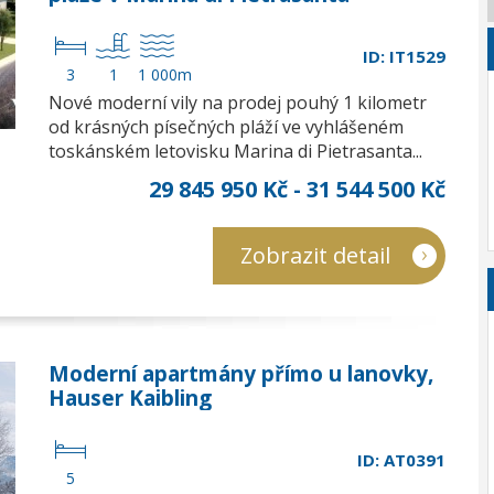
ID: IT1529
3
1
1 000m
Nové moderní vily na prodej pouhý 1 kilometr
od krásných písečných pláží ve vyhlášeném
toskánském letovisku Marina di Pietrasanta...
29 845 950 Kč - 31 544 500 Kč
Zobrazit detail
Moderní apartmány přímo u lanovky,
Hauser Kaibling
ID: AT0391
5