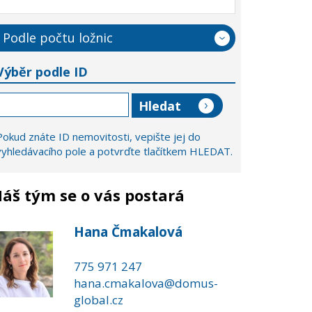
Podle počtu ložnic
Výběr podle ID
Pokud znáte ID nemovitosti, vepište jej do
vyhledávacího pole a potvrďte tlačítkem HLEDAT.
áš tým se o vás postará
Hana Čmakalová
775 971 247
hana.cmakalova@domus-
global.cz