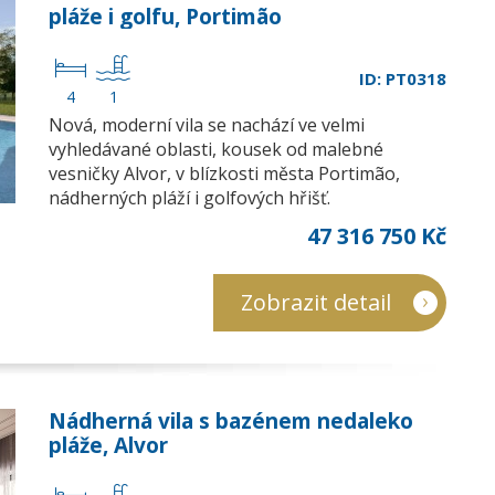
pláže i golfu, Portimão
ID: PT0318
4
1
Nová, moderní vila se nachází ve velmi
vyhledávané oblasti, kousek od malebné
vesničky Alvor, v blízkosti města Portimão,
nádherných pláží i golfových hřišť.
47 316 750 Kč
Zobrazit detail
Nádherná vila s bazénem nedaleko
pláže, Alvor