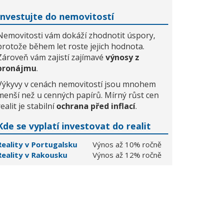
Investujte do nemovitostí
Nemovitosti vám dokáží zhodnotit úspory,
protože během let roste jejich hodnota.
Zároveň vám zajistí zajímavé
výnosy z
pronájmu
.
Výkyvy v cenách nemovitostí jsou mnohem
menší než u cenných papírů. Mírný růst cen
realit je stabilní
ochrana před inflací
.
Kde se vyplatí investovat do realit
Reality v Portugalsku
Výnos až 10% ročně
Reality v Rakousku
Výnos až 12% ročně