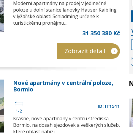
Moderní apartmány na prodej v jedinečné
poloze u dolní stanice lanovky Hauser Kaibling
v lyžařské oblasti Schladming určené k
turistickému pronájmu…
31 350 380 Kč
Zobrazit detail
N
Nové apartmány v centrální poloze,
Bormio
ID: IT1511
1-2
Krásné, nové apartmány v centru střediska
Bormio, na dosah sjezdovek a veškerých služeb,
které oblast nabízí